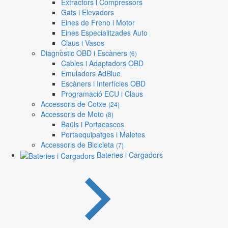
Extractors i Compressors
Gats i Elevadors
Eines de Freno i Motor
Eines Especialitzades Auto
Claus i Vasos
Diagnòstic OBD i Escàners
(6)
Cables i Adaptadors OBD
Emuladors AdBlue
Escàners i Interfícies OBD
Programació ECU i Claus
Accessoris de Cotxe
(24)
Accessoris de Moto
(8)
Baüls i Portacascos
Portaequipatges i Maletes
Accessoris de Bicicleta
(7)
Bateries i Cargadors