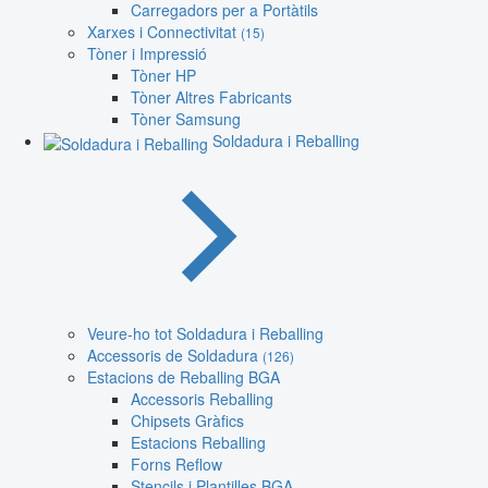
Carregadors per a Portàtils
Xarxes i Connectivitat
(15)
Tòner i Impressió
Tòner HP
Tòner Altres Fabricants
Tòner Samsung
Soldadura i Reballing
Veure-ho tot Soldadura i Reballing
Accessoris de Soldadura
(126)
Estacions de Reballing BGA
Accessoris Reballing
Chipsets Gràfics
Estacions Reballing
Forns Reflow
Stencils i Plantilles BGA