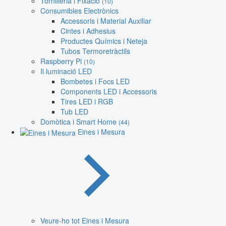
Tornilleria i Fixació
(10)
Consumibles Electrònics
Accessoris i Material Auxiliar
Cintes i Adhesius
Productes Químics i Neteja
Tubos Termoretràctils
Raspberry Pi
(10)
Il·luminació LED
Bombetes i Focs LED
Components LED i Accessoris
Tires LED i RGB
Tub LED
Domòtica i Smart Home
(44)
Eines i Mesura
Veure-ho tot Eines i Mesura