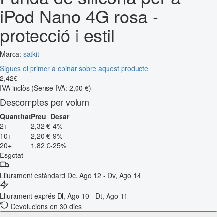
iPod Nano 4G rosa -
protecció i estil
Marca:
satkit
Sigues el primer a opinar sobre aquest producte
2
,
42
€
IVA inclòs
(Sense IVA: 2,00 €)
Descomptes per volum
Quantitat
Preu
Desar
2+
2,32 €
-4%
10+
2,20 €
-9%
20+
1,82 €
-25%
Esgotat
Lliurament estàndard
Dc, Ago 12 - Dv, Ago 14
Lliurament exprés
Dl, Ago 10 - Dt, Ago 11
Devolucions en 30 dies