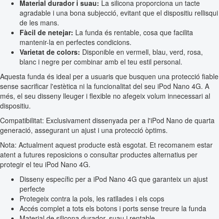
Material durador i suau:
La silicona proporciona un tacte
agradable i una bona subjecció, evitant que el dispositiu rellisqui
de les mans.
Fàcil de netejar:
La funda és rentable, cosa que facilita
mantenir-la en perfectes condicions.
Varietat de colors:
Disponible en vermell, blau, verd, rosa,
blanc i negre per combinar amb el teu estil personal.
Aquesta funda és ideal per a usuaris que busquen una protecció fiable
sense sacrificar l'estètica ni la funcionalitat del seu iPod Nano 4G. A
més, el seu disseny lleuger i flexible no afegeix volum innecessari al
dispositiu.
Compatibilitat: Exclusivament dissenyada per a l'iPod Nano de quarta
generació, assegurant un ajust i una protecció òptims.
Nota: Actualment aquest producte està esgotat. Et recomanem estar
atent a futures reposicions o consultar productes alternatius per
protegir el teu iPod Nano 4G.
Disseny específic per a iPod Nano 4G que garanteix un ajust
perfecte
Protegeix contra la pols, les ratllades i els cops
Accés complet a tots els botons i ports sense treure la funda
Material de silicona durador, suau i rentable