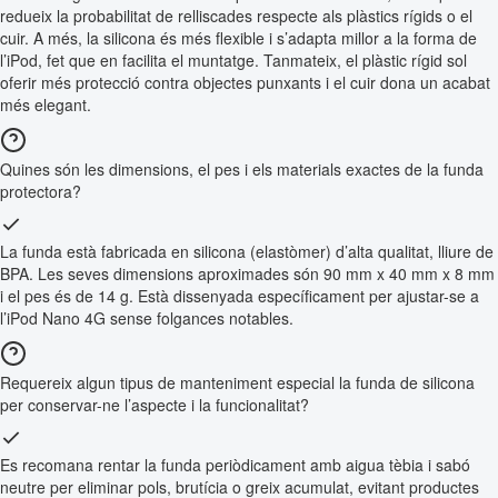
redueix la probabilitat de relliscades respecte als plàstics rígids o el
cuir. A més, la silicona és més flexible i s’adapta millor a la forma de
l’iPod, fet que en facilita el muntatge. Tanmateix, el plàstic rígid sol
oferir més protecció contra objectes punxants i el cuir dona un acabat
més elegant.
Quines són les dimensions, el pes i els materials exactes de la funda
protectora?
La funda està fabricada en silicona (elastòmer) d’alta qualitat, lliure de
BPA. Les seves dimensions aproximades són 90 mm x 40 mm x 8 mm
i el pes és de 14 g. Està dissenyada específicament per ajustar-se a
l’iPod Nano 4G sense folgances notables.
Requereix algun tipus de manteniment especial la funda de silicona
per conservar-ne l’aspecte i la funcionalitat?
Es recomana rentar la funda periòdicament amb aigua tèbia i sabó
neutre per eliminar pols, brutícia o greix acumulat, evitant productes