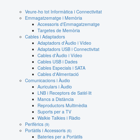
Veure-ho tot Informàtica i Connectivitat
Emmagatzematge i Memòria
Accessoris d'Emmagatzematge
Targetes de Memòria
Cables i Adaptadors
Adaptadors d'Àudio i Vídeo
Adaptadors USB i Connectivitat
Cables d'Àudio i Vídeo
Cables USB i Dades
Cables Especials i SATA
Cables d'Alimentació
Comunicacions i Àudio
Auriculars i Àudio
LNB i Receptors de Satèl·lit
Mancs a Distància
Reproductors Multimèdia
Suports per a TV
Walkie Talkies i Ràdio
Perifèrics
(9)
Portàtils i Accessoris
(6)
Bateries per a Portàtils