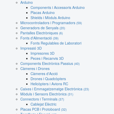
Arduino
Components i Accessoris Arduino
Placas Arduino
Shields i Mòduls Arduino
Microcontroladors i Programadors
(59)
Generadors de Senyals
(20)
Pantalles Electròniques
(6)
Fonts d'Alimentació
(39)
Fonts Regulables de Laboratori
Impressió 3D
Impresores 3D
Peces i Recanvis 3D
Components Electrònics Passius
(40)
Càmeres i Drones
Càmeres d'Acció
Drones i Quadcòpters
Helicòpters i Avions RC
Caixes i Emmagatzematge Electrònica
(23)
Mòduls i Sensors Electrònics
(31)
Connectors i Terminals
(37)
Cablejat Elèctric
Placas PCB i Protoboard
(32)