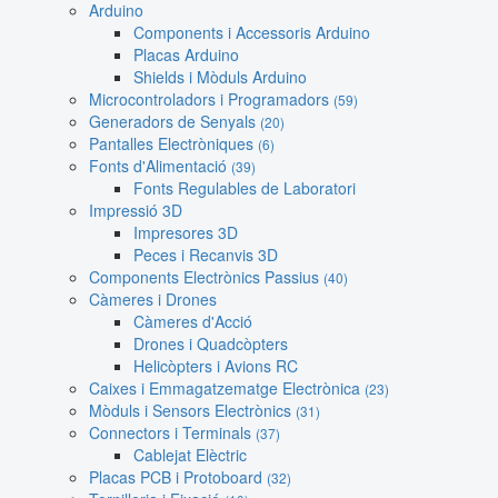
Arduino
Components i Accessoris Arduino
Placas Arduino
Shields i Mòduls Arduino
Microcontroladors i Programadors
(59)
Generadors de Senyals
(20)
Pantalles Electròniques
(6)
Fonts d'Alimentació
(39)
Fonts Regulables de Laboratori
Impressió 3D
Impresores 3D
Peces i Recanvis 3D
Components Electrònics Passius
(40)
Càmeres i Drones
Càmeres d'Acció
Drones i Quadcòpters
Helicòpters i Avions RC
Caixes i Emmagatzematge Electrònica
(23)
Mòduls i Sensors Electrònics
(31)
Connectors i Terminals
(37)
Cablejat Elèctric
Placas PCB i Protoboard
(32)