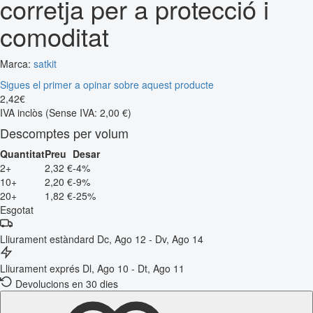
corretja per a protecció i
comoditat
Marca:
satkit
Sigues el primer a opinar sobre aquest producte
2
,
42
€
IVA inclòs
(Sense IVA: 2,00 €)
Descomptes per volum
Quantitat
Preu
Desar
2+
2,32 €
-4%
10+
2,20 €
-9%
20+
1,82 €
-25%
Esgotat
Lliurament estàndard
Dc, Ago 12 - Dv, Ago 14
Lliurament exprés
Dl, Ago 10 - Dt, Ago 11
Devolucions en 30 dies