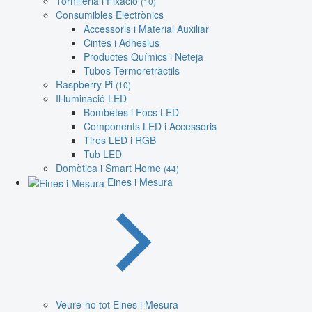
Tornilleria i Fixació
(10)
Consumibles Electrònics
Accessoris i Material Auxiliar
Cintes i Adhesius
Productes Químics i Neteja
Tubos Termoretràctils
Raspberry Pi
(10)
Il·luminació LED
Bombetes i Focs LED
Components LED i Accessoris
Tires LED i RGB
Tub LED
Domòtica i Smart Home
(44)
Eines i Mesura
Veure-ho tot Eines i Mesura