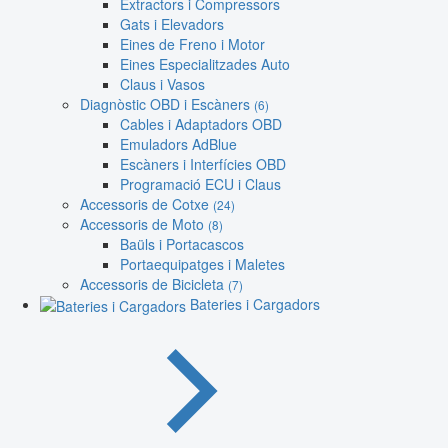
Extractors i Compressors
Gats i Elevadors
Eines de Freno i Motor
Eines Especialitzades Auto
Claus i Vasos
Diagnòstic OBD i Escàners
(6)
Cables i Adaptadors OBD
Emuladors AdBlue
Escàners i Interfícies OBD
Programació ECU i Claus
Accessoris de Cotxe
(24)
Accessoris de Moto
(8)
Baüls i Portacascos
Portaequipatges i Maletes
Accessoris de Bicicleta
(7)
Bateries i Cargadors