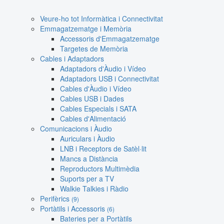
Veure-ho tot Informàtica i Connectivitat
Emmagatzematge i Memòria
Accessoris d'Emmagatzematge
Targetes de Memòria
Cables i Adaptadors
Adaptadors d'Àudio i Vídeo
Adaptadors USB i Connectivitat
Cables d'Àudio i Vídeo
Cables USB i Dades
Cables Especials i SATA
Cables d'Alimentació
Comunicacions i Àudio
Auriculars i Àudio
LNB i Receptors de Satèl·lit
Mancs a Distància
Reproductors Multimèdia
Suports per a TV
Walkie Talkies i Ràdio
Perifèrics
(9)
Portàtils i Accessoris
(6)
Bateries per a Portàtils