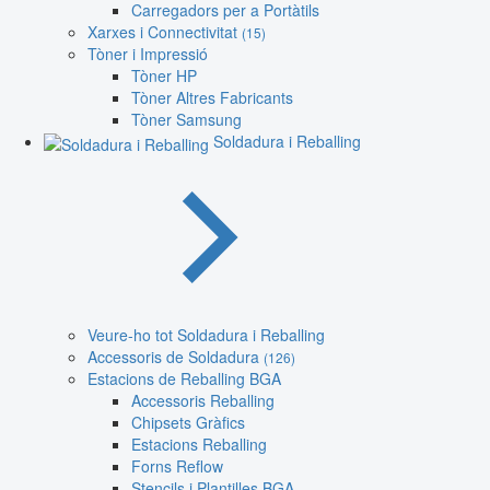
Carregadors per a Portàtils
Xarxes i Connectivitat
(15)
Tòner i Impressió
Tòner HP
Tòner Altres Fabricants
Tòner Samsung
Soldadura i Reballing
Veure-ho tot Soldadura i Reballing
Accessoris de Soldadura
(126)
Estacions de Reballing BGA
Accessoris Reballing
Chipsets Gràfics
Estacions Reballing
Forns Reflow
Stencils i Plantilles BGA