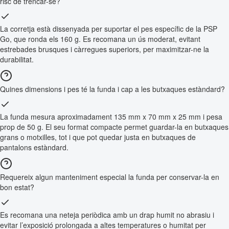
risc de trencar-se?
La corretja està dissenyada per suportar el pes específic de la PSP
Go, que ronda els 160 g. Es recomana un ús moderat, evitant
estrebades brusques i càrregues superiors, per maximitzar-ne la
durabilitat.
Quines dimensions i pes té la funda i cap a les butxaques estàndard?
La funda mesura aproximadament 135 mm x 70 mm x 25 mm i pesa
prop de 50 g. El seu format compacte permet guardar-la en butxaques
grans o motxilles, tot i que pot quedar justa en butxaques de
pantalons estàndard.
Requereix algun manteniment especial la funda per conservar-la en
bon estat?
Es recomana una neteja periòdica amb un drap humit no abrasiu i
evitar l’exposició prolongada a altes temperatures o humitat per