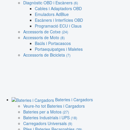
Diagnòstic OBD i Escàners
(6)
Cables i Adaptadors OBD
Emuladors AdBlue
Escàners i Interfícies OBD
Programació ECU i Claus
Accessoris de Cotxe
(24)
Accessoris de Moto
(8)
Baüls i Portacascos
Portaequipatges i Maletes
Accessoris de Bicicleta
(7)
Bateries i Cargadors
Veure-ho tot Bateries i Cargadors
Bateries per a Motos
(27)
Bateries Industrials i UPS
(18)
Carregadors Universals
(9)
Piles i Bateries Recargables
(39)