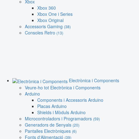
Xbox
Xbox 360
Xbox One i Series
Xbox Original
Accessoris Gaming
(38)
Consoles Retro
(13)
Electrònica i Components
Veure-ho tot Electrònica i Components
Arduino
Components i Accessoris Arduino
Placas Arduino
Shields i Mòduls Arduino
Microcontroladors i Programadors
(59)
Generadors de Senyals
(20)
Pantalles Electròniques
(6)
Fonts d'Alimentació
(39)