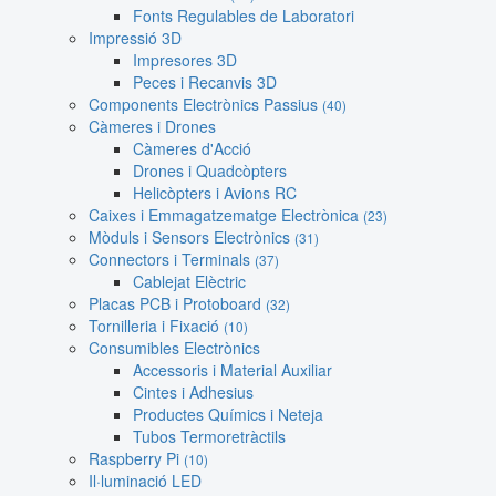
Fonts Regulables de Laboratori
Impressió 3D
Impresores 3D
Peces i Recanvis 3D
Components Electrònics Passius
(40)
Càmeres i Drones
Càmeres d'Acció
Drones i Quadcòpters
Helicòpters i Avions RC
Caixes i Emmagatzematge Electrònica
(23)
Mòduls i Sensors Electrònics
(31)
Connectors i Terminals
(37)
Cablejat Elèctric
Placas PCB i Protoboard
(32)
Tornilleria i Fixació
(10)
Consumibles Electrònics
Accessoris i Material Auxiliar
Cintes i Adhesius
Productes Químics i Neteja
Tubos Termoretràctils
Raspberry Pi
(10)
Il·luminació LED