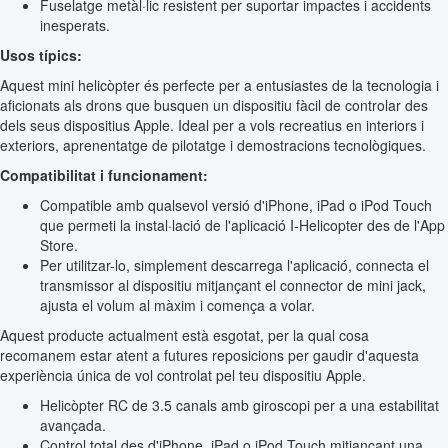
Fuselatge metàl·lic resistent per suportar impactes i accidents
inesperats.
Usos típics:
Aquest mini helicòpter és perfecte per a entusiastes de la tecnologia i
aficionats als drons que busquen un dispositiu fàcil de controlar des
dels seus dispositius Apple. Ideal per a vols recreatius en interiors i
exteriors, aprenentatge de pilotatge i demostracions tecnològiques.
Compatibilitat i funcionament:
Compatible amb qualsevol versió d'iPhone, iPad o iPod Touch
que permeti la instal·lació de l'aplicació I-Helicopter des de l'App
Store.
Per utilitzar-lo, simplement descarrega l'aplicació, connecta el
transmissor al dispositiu mitjançant el connector de mini jack,
ajusta el volum al màxim i comença a volar.
Aquest producte actualment està esgotat, per la qual cosa
recomanem estar atent a futures reposicions per gaudir d'aquesta
experiència única de vol controlat pel teu dispositiu Apple.
Helicòpter RC de 3.5 canals amb giroscopi per a una estabilitat
avançada.
Control total des d'iPhone, iPad o iPod Touch mitjançant una