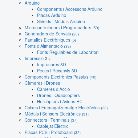
Arduino
Components i Accessoris Arduino
Placas Arduino
Shields i Mòduls Arduino
Microcontroladors i Programadors
(59)
Generadors de Senyals
(20)
Pantalles Electròniques
(6)
Fonts d'Alimentació
(39)
Fonts Regulables de Laboratori
Impressió 3D
Impresores 3D
Peces i Recanvis 3D
Components Electrònics Passius
(40)
Càmeres i Drones
Càmeres d'Acció
Drones i Quadcòpters
Helicòpters i Avions RC
Caixes i Emmagatzematge Electrònica
(23)
Mòduls i Sensors Electrònics
(31)
Connectors i Terminals
(37)
Cablejat Elèctric
Placas PCB i Protoboard
(32)