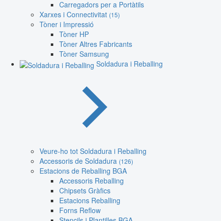
Carregadors per a Portàtils
Xarxes i Connectivitat
(15)
Tòner i Impressió
Tòner HP
Tòner Altres Fabricants
Tòner Samsung
Soldadura i Reballing
Veure-ho tot Soldadura i Reballing
Accessoris de Soldadura
(126)
Estacions de Reballing BGA
Accessoris Reballing
Chipsets Gràfics
Estacions Reballing
Forns Reflow
Stencils i Plantilles BGA