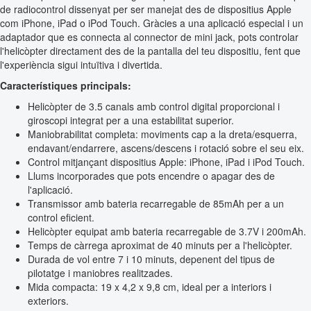
de radiocontrol dissenyat per ser manejat des de dispositius Apple
com iPhone, iPad o iPod Touch. Gràcies a una aplicació especial i un
adaptador que es connecta al connector de mini jack, pots controlar
l'helicòpter directament des de la pantalla del teu dispositiu, fent que
l'experiència sigui intuïtiva i divertida.
Característiques principals:
Helicòpter de 3.5 canals amb control digital proporcional i
giroscopi integrat per a una estabilitat superior.
Maniobrabilitat completa: moviments cap a la dreta/esquerra,
endavant/endarrere, ascens/descens i rotació sobre el seu eix.
Control mitjançant dispositius Apple: iPhone, iPad i iPod Touch.
Llums incorporades que pots encendre o apagar des de
l'aplicació.
Transmissor amb bateria recarregable de 85mAh per a un
control eficient.
Helicòpter equipat amb bateria recarregable de 3.7V i 200mAh.
Temps de càrrega aproximat de 40 minuts per a l'helicòpter.
Durada de vol entre 7 i 10 minuts, depenent del tipus de
pilotatge i maniobres realitzades.
Mida compacta: 19 x 4,2 x 9,8 cm, ideal per a interiors i
exteriors.