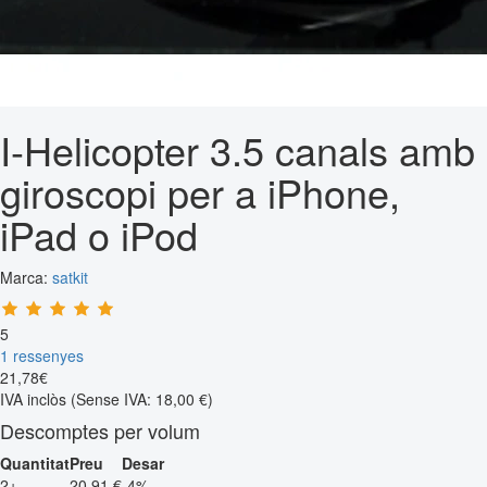
I-Helicopter 3.5 canals amb
giroscopi per a iPhone,
iPad o iPod
Marca:
satkit
5
1 ressenyes
21
,
78
€
IVA inclòs
(Sense IVA: 18,00 €)
Descomptes per volum
Quantitat
Preu
Desar
2+
20,91 €
-4%