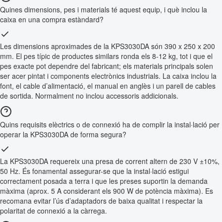
Quines dimensions, pes i materials té aquest equip, i què inclou la
caixa en una compra estàndard?
Les dimensions aproximades de la KPS3030DA són 390 x 250 x 200
mm. El pes típic de productes similars ronda els 8-12 kg, tot i que el
pes exacte pot dependre del fabricant; els materials principals solen
ser acer pintat i components electrònics industrials. La caixa inclou la
font, el cable d’alimentació, el manual en anglès i un parell de cables
de sortida. Normalment no inclou accessoris addicionals.
Quins requisits elèctrics o de connexió ha de complir la instal·lació per
operar la KPS3030DA de forma segura?
La KPS3030DA requereix una presa de corrent altern de 230 V ±10%,
50 Hz. És fonamental assegurar-se que la instal·lació estigui
correctament posada a terra i que les preses suportin la demanda
màxima (aprox. 5 A considerant els 900 W de potència màxima). Es
recomana evitar l’ús d’adaptadors de baixa qualitat i respectar la
polaritat de connexió a la càrrega.