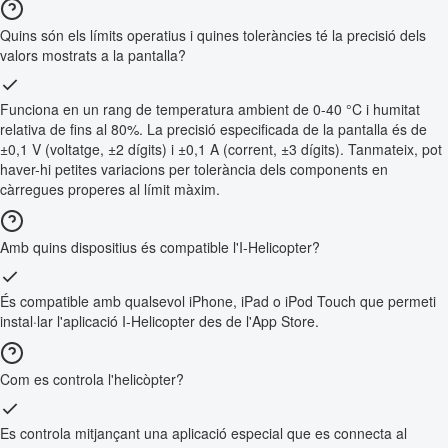
Quins són els límits operatius i quines toleràncies té la precisió dels
valors mostrats a la pantalla?
Funciona en un rang de temperatura ambient de 0-40 °C i humitat
relativa de fins al 80%. La precisió especificada de la pantalla és de
±0,1 V (voltatge, ±2 dígits) i ±0,1 A (corrent, ±3 dígits). Tanmateix, pot
haver-hi petites variacions per tolerància dels components en
càrregues properes al límit màxim.
Amb quins dispositius és compatible l'I-Helicopter?
És compatible amb qualsevol iPhone, iPad o iPod Touch que permeti
instal·lar l'aplicació I-Helicopter des de l'App Store.
Com es controla l'helicòpter?
Es controla mitjançant una aplicació especial que es connecta al