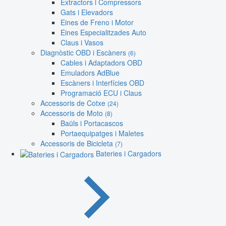
Extractors i Compressors
Gats i Elevadors
Eines de Freno i Motor
Eines Especialitzades Auto
Claus i Vasos
Diagnòstic OBD i Escàners
(6)
Cables i Adaptadors OBD
Emuladors AdBlue
Escàners i Interfícies OBD
Programació ECU i Claus
Accessoris de Cotxe
(24)
Accessoris de Moto
(8)
Baüls i Portacascos
Portaequipatges i Maletes
Accessoris de Bicicleta
(7)
Bateries i Cargadors