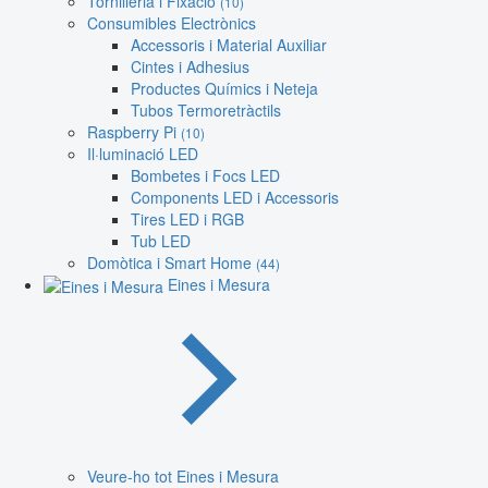
Tornilleria i Fixació
(10)
Consumibles Electrònics
Accessoris i Material Auxiliar
Cintes i Adhesius
Productes Químics i Neteja
Tubos Termoretràctils
Raspberry Pi
(10)
Il·luminació LED
Bombetes i Focs LED
Components LED i Accessoris
Tires LED i RGB
Tub LED
Domòtica i Smart Home
(44)
Eines i Mesura
Veure-ho tot Eines i Mesura