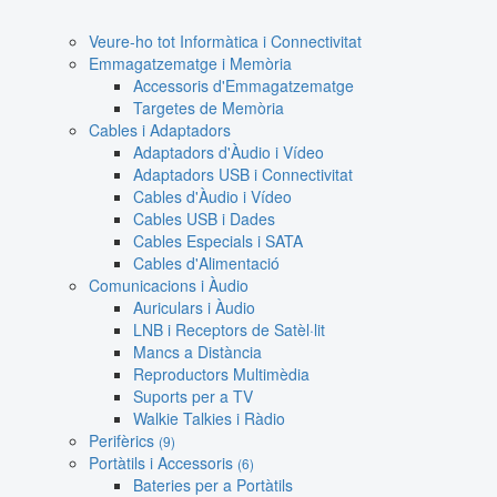
Veure-ho tot Informàtica i Connectivitat
Emmagatzematge i Memòria
Accessoris d'Emmagatzematge
Targetes de Memòria
Cables i Adaptadors
Adaptadors d'Àudio i Vídeo
Adaptadors USB i Connectivitat
Cables d'Àudio i Vídeo
Cables USB i Dades
Cables Especials i SATA
Cables d'Alimentació
Comunicacions i Àudio
Auriculars i Àudio
LNB i Receptors de Satèl·lit
Mancs a Distància
Reproductors Multimèdia
Suports per a TV
Walkie Talkies i Ràdio
Perifèrics
(9)
Portàtils i Accessoris
(6)
Bateries per a Portàtils