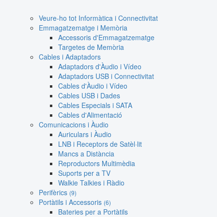
Veure-ho tot Informàtica i Connectivitat
Emmagatzematge i Memòria
Accessoris d'Emmagatzematge
Targetes de Memòria
Cables i Adaptadors
Adaptadors d'Àudio i Vídeo
Adaptadors USB i Connectivitat
Cables d'Àudio i Vídeo
Cables USB i Dades
Cables Especials i SATA
Cables d'Alimentació
Comunicacions i Àudio
Auriculars i Àudio
LNB i Receptors de Satèl·lit
Mancs a Distància
Reproductors Multimèdia
Suports per a TV
Walkie Talkies i Ràdio
Perifèrics
(9)
Portàtils i Accessoris
(6)
Bateries per a Portàtils