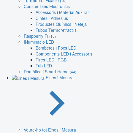
Tornilleria i Fixació
(10)
Consumibles Electrònics
Accessoris i Material Auxiliar
Cintes i Adhesius
Productes Químics i Neteja
Tubos Termoretràctils
Raspberry Pi
(10)
Il·luminació LED
Bombetes i Focs LED
Components LED i Accessoris
Tires LED i RGB
Tub LED
Domòtica i Smart Home
(44)
Eines i Mesura
Veure-ho tot Eines i Mesura