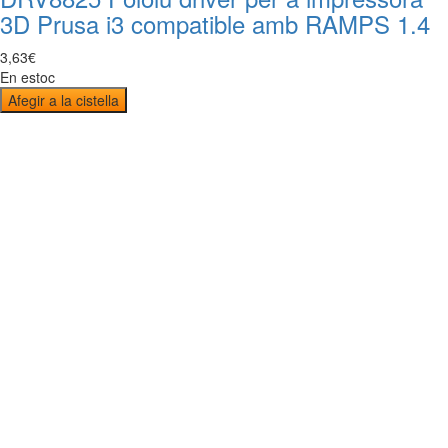
3D Prusa i3 compatible amb RAMPS 1.4
3
,
63
€
En estoc
Afegir a la cistella