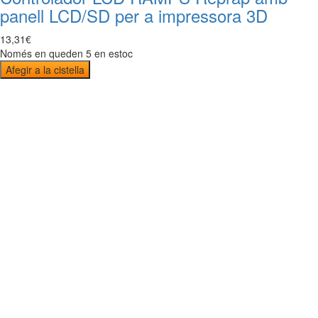
panell LCD/SD per a impressora 3D
13
,
31
€
Només en queden 5 en estoc
Afegir a la cistella