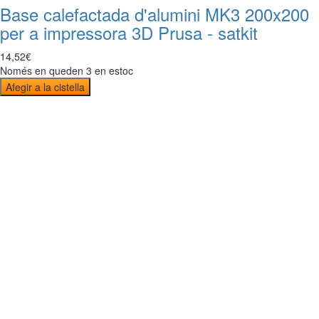
Base calefactada d'alumini MK3 200x200
per a impressora 3D Prusa - satkit
14
,
52
€
Només en queden 3 en estoc
Afegir a la cistella