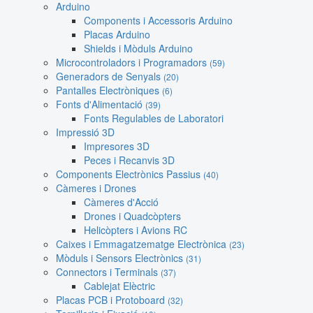
Arduino
Components i Accessoris Arduino
Placas Arduino
Shields i Mòduls Arduino
Microcontroladors i Programadors
(59)
Generadors de Senyals
(20)
Pantalles Electròniques
(6)
Fonts d'Alimentació
(39)
Fonts Regulables de Laboratori
Impressió 3D
Impresores 3D
Peces i Recanvis 3D
Components Electrònics Passius
(40)
Càmeres i Drones
Càmeres d'Acció
Drones i Quadcòpters
Helicòpters i Avions RC
Caixes i Emmagatzematge Electrònica
(23)
Mòduls i Sensors Electrònics
(31)
Connectors i Terminals
(37)
Cablejat Elèctric
Placas PCB i Protoboard
(32)