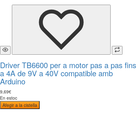
Driver TB6600 per a motor pas a pas fins
a 4A de 9V a 40V compatible amb
Arduino
9
,
69
€
En estoc
Afegir a la cistella