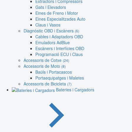
Extractors i Compressors
Gats i Elevadors
Eines de Freno i Motor
Eines Especialitzades Auto
Claus i Vasos
Diagnòstic OBD i Escàners
(6)
Cables i Adaptadors OBD
Emuladors AdBlue
Escàners i Interfícies OBD
Programació ECU i Claus
Accessoris de Cotxe
(24)
Accessoris de Moto
(8)
Baüls i Portacascos
Portaequipatges i Maletes
Accessoris de Bicicleta
(7)
Bateries i Cargadors