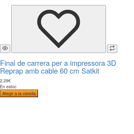
Final de carrera per a impressora 3D
Reprap amb cable 60 cm Satkit
2
,
29
€
En estoc
Afegir a la cistella