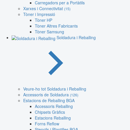
Carregadors per a Portàtils
Xarxes i Connectivitat
(15)
Tòner i Impressió
Tòner HP
Tòner Altres Fabricants
Tòner Samsung
Soldadura i Reballing
Veure-ho tot Soldadura i Reballing
Accessoris de Soldadura
(126)
Estacions de Reballing BGA
Accessoris Reballing
Chipsets Gràfics
Estacions Reballing
Forns Reflow
Stencils i Plantilles BGA