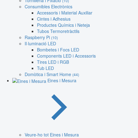
Tornilleria i Fixació
(10)
Consumibles Electrònics
Accessoris i Material Auxiliar
Cintes i Adhesius
Productes Químics i Neteja
Tubos Termoretràctils
Raspberry Pi
(10)
Il·luminació LED
Bombetes i Focs LED
Components LED i Accessoris
Tires LED i RGB
Tub LED
Domòtica i Smart Home
(44)
Eines i Mesura
Veure-ho tot Eines i Mesura