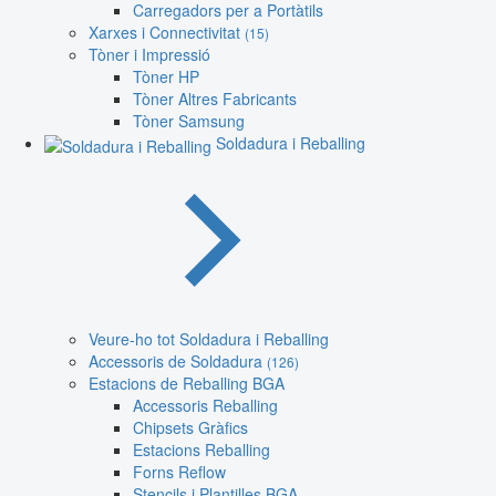
Carregadors per a Portàtils
Xarxes i Connectivitat
(15)
Tòner i Impressió
Tòner HP
Tòner Altres Fabricants
Tòner Samsung
Soldadura i Reballing
Veure-ho tot Soldadura i Reballing
Accessoris de Soldadura
(126)
Estacions de Reballing BGA
Accessoris Reballing
Chipsets Gràfics
Estacions Reballing
Forns Reflow
Stencils i Plantilles BGA