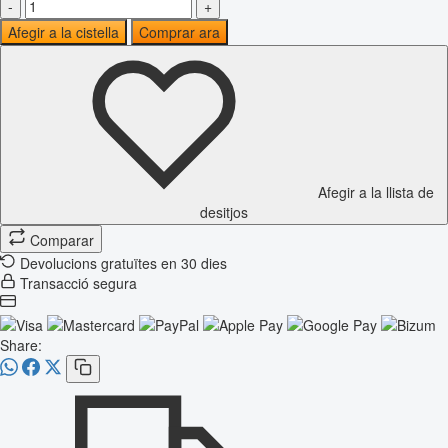
-
+
Afegir a la cistella
Comprar ara
Afegir a la llista de
desitjos
Comparar
Devolucions gratuïtes en 30 dies
Transacció segura
Share: