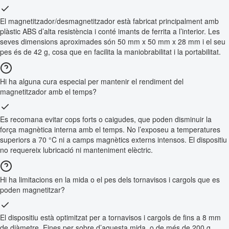
El magnetitzador/desmagnetitzador està fabricat principalment amb
plàstic ABS d’alta resistència i conté imants de ferrita a l’interior. Les
seves dimensions aproximades són 50 mm x 50 mm x 28 mm i el seu
pes és de 42 g, cosa que en facilita la maniobrabilitat i la portabilitat.
Hi ha alguna cura especial per mantenir el rendiment del
magnetitzador amb el temps?
Es recomana evitar cops forts o caigudes, que poden disminuir la
força magnètica interna amb el temps. No l’exposeu a temperatures
superiors a 70 °C ni a camps magnètics externs intensos. El dispositiu
no requereix lubricació ni manteniment elèctric.
Hi ha limitacions en la mida o el pes dels tornavisos i cargols que es
poden magnetitzar?
El dispositiu està optimitzat per a tornavisos i cargols de fins a 8 mm
de diàmetre. Eines per sobre d’aquesta mida, o de més de 200 g,