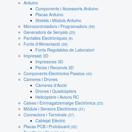
Arduino
Components i Accessoris Arduino
Placas Arduino
Shields i Mòduls Arduino
Microcontroladors i Programadors
(59)
Generadors de Senyals
(20)
Pantalles Electròniques
(6)
Fonts d'Alimentació
(39)
Fonts Regulables de Laboratori
Impressió 3D
Impresores 3D
Peces i Recanvis 3D
Components Electrònics Passius
(40)
Càmeres i Drones
Càmeres d'Acció
Drones i Quadcòpters
Helicòpters i Avions RC
Caixes i Emmagatzematge Electrònica
(23)
Mòduls i Sensors Electrònics
(31)
Connectors i Terminals
(37)
Cablejat Elèctric
Placas PCB i Protoboard
(32)