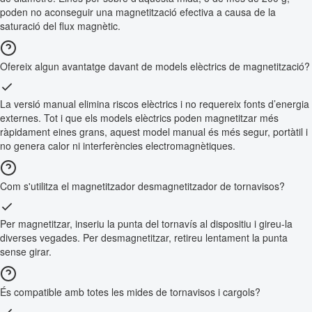
poden no aconseguir una magnetització efectiva a causa de la
saturació del flux magnètic.
Ofereix algun avantatge davant de models elèctrics de magnetització?
La versió manual elimina riscos elèctrics i no requereix fonts d’energia
externes. Tot i que els models elèctrics poden magnetitzar més
ràpidament eines grans, aquest model manual és més segur, portàtil i
no genera calor ni interferències electromagnètiques.
Com s'utilitza el magnetitzador desmagnetitzador de tornavisos?
Per magnetitzar, inseriu la punta del tornavís al dispositiu i gireu-la
diverses vegades. Per desmagnetitzar, retireu lentament la punta
sense girar.
És compatible amb totes les mides de tornavisos i cargols?