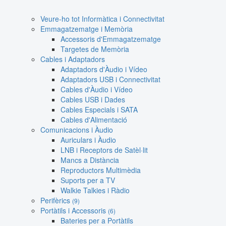
Veure-ho tot Informàtica i Connectivitat
Emmagatzematge i Memòria
Accessoris d'Emmagatzematge
Targetes de Memòria
Cables i Adaptadors
Adaptadors d'Àudio i Vídeo
Adaptadors USB i Connectivitat
Cables d'Àudio i Vídeo
Cables USB i Dades
Cables Especials i SATA
Cables d'Alimentació
Comunicacions i Àudio
Auriculars i Àudio
LNB i Receptors de Satèl·lit
Mancs a Distància
Reproductors Multimèdia
Suports per a TV
Walkie Talkies i Ràdio
Perifèrics
(9)
Portàtils i Accessoris
(6)
Bateries per a Portàtils