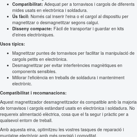
Compatibilitat:
Adequat per a tornavisos i cargols de diferents
mides usats en electrònica i soldadura.
Ús fàcil:
Només cal inserir l'eina o el cargol al dispositiu per
magnetitzar o desmagnetitzar segons calgui.
Disseny compacte:
Fàcil de transportar i guardar en kits
d'eines electròniques.
Usos típics:
Magnetitzar puntes de tornavisos per facilitar la manipulació de
cargols petits en electrònica.
Desmagnetitzar per evitar interferències magnètiques en
components sensibles.
Millorar l'eficiència en treballs de soldadura i manteniment
electrònic.
Compatibilitat i recomanacions:
Aquest magnetitzador desmagnetitzador és compatible amb la majoria
de tornavisos i cargols estàndard usats en electrònica i soldadura. No
requereix alimentació elèctrica, cosa que el fa segur i pràctic per a
qualsevol entorn de treball.
Amb aquesta eina, optimitzeu les vostres tasques de reparació i
muntatge electrònic amb més precisió i comoditat.