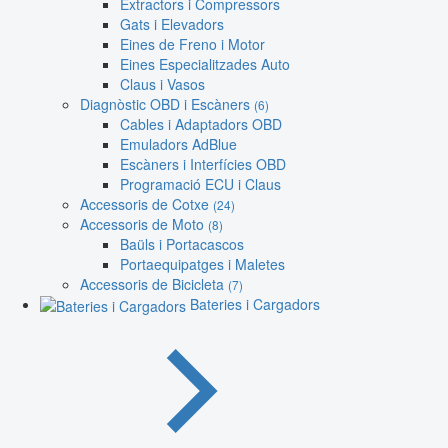
Extractors i Compressors
Gats i Elevadors
Eines de Freno i Motor
Eines Especialitzades Auto
Claus i Vasos
Diagnòstic OBD i Escàners
(6)
Cables i Adaptadors OBD
Emuladors AdBlue
Escàners i Interfícies OBD
Programació ECU i Claus
Accessoris de Cotxe
(24)
Accessoris de Moto
(8)
Baüls i Portacascos
Portaequipatges i Maletes
Accessoris de Bicicleta
(7)
Bateries i Cargadors