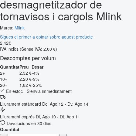
desmagnetitzador de
tornavisos i cargols Mlink
Marca:
Mlink
Sigues el primer a opinar sobre aquest producte
2
,
42
€
IVA inclòs
(Sense IVA: 2,00 €)
Descomptes per volum
Quantitat
Preu
Desar
2+
2,32 €
-4%
10+
2,20 €
-9%
20+
1,82 €
-25%
En estoc - S'envia immediatament
Lliurament estàndard
Dc, Ago 12 - Dv, Ago 14
Lliurament exprés
Dl, Ago 10 - Dt, Ago 11
Devolucions en 30 dies
Quantitat