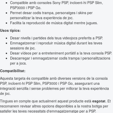
Compatible amb consoles Sony PSP, incloent-hi PSP Slim,
PSP3000 i PSP Go.
Permet desar codis trampa, personatges i skins per
personalitzar la teva experiència de joc.
Facilita la reproducció de música digital mentre jugues.
Usos típics:
Desar nivells i partides dels teus videojocs preferits a PSP.
Emmagatzemar i reproduir música digital durant les teves
sessions de joc.
Desar vídeos per a entreteniment portàtil a la teva consola PSP.
Descarregar i emmagatzemar codis trampa i personalitzacions
per a jocs.
Compatibilitat:
Aquesta targeta és compatible amb diverses versions de la consola
PSP, incloent-hi PSP Slim, PSP3000 i PSP Go, assegurant una
integració senzilla i sense problemes per millorar la teva experiència
de joc.
Tingues en compte que actualment aquest producte està
esgotat
. Et
recomanem revisar altres opcions disponibles a la nostra botiga per
satisfer les teves necessitats d'emmagatzematge per a PSP.