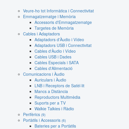
Veure-ho tot Informàtica i Connectivitat
Emmagatzematge i Memòria
Accessoris d'Emmagatzematge
Targetes de Memòria
Cables i Adaptadors
Adaptadors d'Àudio i Vídeo
Adaptadors USB i Connectivitat
Cables d'Àudio i Vídeo
Cables USB i Dades
Cables Especials i SATA
Cables d'Alimentació
Comunicacions i Àudio
Auriculars i Àudio
LNB i Receptors de Satèl·lit
Mancs a Distància
Reproductors Multimèdia
Suports per a TV
Walkie Talkies i Ràdio
Perifèrics
(9)
Portàtils i Accessoris
(6)
Bateries per a Portàtils