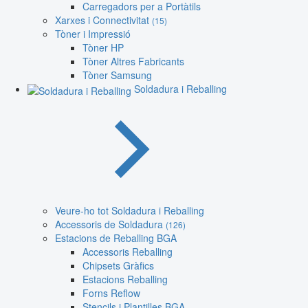
Carregadors per a Portàtils
Xarxes i Connectivitat
(15)
Tòner i Impressió
Tòner HP
Tòner Altres Fabricants
Tòner Samsung
Soldadura i Reballing
Veure-ho tot Soldadura i Reballing
Accessoris de Soldadura
(126)
Estacions de Reballing BGA
Accessoris Reballing
Chipsets Gràfics
Estacions Reballing
Forns Reflow
Stencils i Plantilles BGA