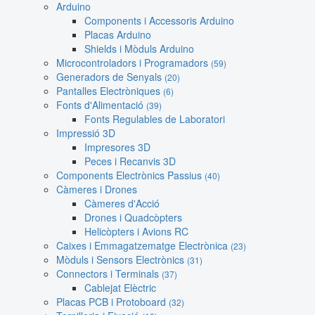
Arduino
Components i Accessoris Arduino
Placas Arduino
Shields i Mòduls Arduino
Microcontroladors i Programadors
(59)
Generadors de Senyals
(20)
Pantalles Electròniques
(6)
Fonts d'Alimentació
(39)
Fonts Regulables de Laboratori
Impressió 3D
Impresores 3D
Peces i Recanvis 3D
Components Electrònics Passius
(40)
Càmeres i Drones
Càmeres d'Acció
Drones i Quadcòpters
Helicòpters i Avions RC
Caixes i Emmagatzematge Electrònica
(23)
Mòduls i Sensors Electrònics
(31)
Connectors i Terminals
(37)
Cablejat Elèctric
Placas PCB i Protoboard
(32)