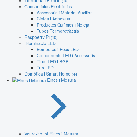
Tornilleria i Fixació
(10)
Consumibles Electrònics
Accessoris i Material Auxiliar
Cintes i Adhesius
Productes Químics i Neteja
Tubos Termoretràctils
Raspberry Pi
(10)
Il·luminació LED
Bombetes i Focs LED
Components LED i Accessoris
Tires LED i RGB
Tub LED
Domòtica i Smart Home
(44)
Eines i Mesura
Veure-ho tot Eines i Mesura