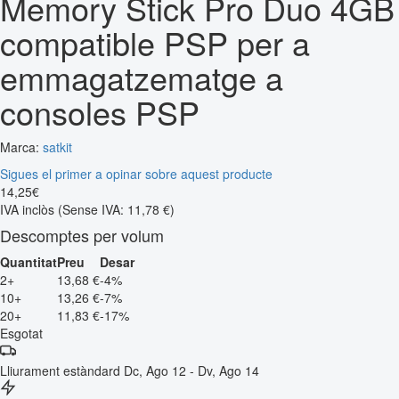
Memory Stick Pro Duo 4GB
compatible PSP per a
emmagatzematge a
consoles PSP
Marca:
satkit
Sigues el primer a opinar sobre aquest producte
14
,
25
€
IVA inclòs
(Sense IVA: 11,78 €)
Descomptes per volum
Quantitat
Preu
Desar
2+
13,68 €
-4%
10+
13,26 €
-7%
20+
11,83 €
-17%
Esgotat
Lliurament estàndard
Dc, Ago 12 - Dv, Ago 14