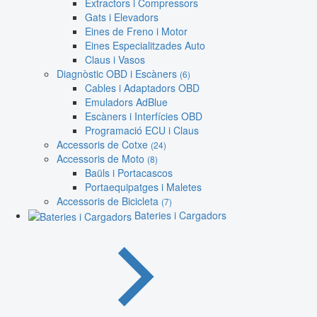
Extractors i Compressors
Gats i Elevadors
Eines de Freno i Motor
Eines Especialitzades Auto
Claus i Vasos
Diagnòstic OBD i Escàners
(6)
Cables i Adaptadors OBD
Emuladors AdBlue
Escàners i Interfícies OBD
Programació ECU i Claus
Accessoris de Cotxe
(24)
Accessoris de Moto
(8)
Baüls i Portacascos
Portaequipatges i Maletes
Accessoris de Bicicleta
(7)
Bateries i Cargadors