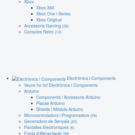
Xbox
Xbox 360
Xbox One i Series
Xbox Original
Accessoris Gaming
(38)
Consoles Retro
(13)
Electrònica i Components
Veure-ho tot Electrònica i Components
Arduino
Components i Accessoris Arduino
Placas Arduino
Shields i Mòduls Arduino
Microcontroladors i Programadors
(59)
Generadors de Senyals
(20)
Pantalles Electròniques
(6)
Fonts d'Alimentació
(39)