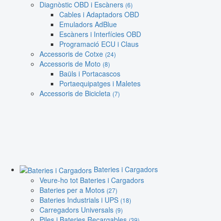
Diagnòstic OBD i Escàners
(6)
Cables i Adaptadors OBD
Emuladors AdBlue
Escàners i Interfícies OBD
Programació ECU i Claus
Accessoris de Cotxe
(24)
Accessoris de Moto
(8)
Baüls i Portacascos
Portaequipatges i Maletes
Accessoris de Bicicleta
(7)
Bateries i Cargadors
Veure-ho tot Bateries i Cargadors
Bateries per a Motos
(27)
Bateries Industrials i UPS
(18)
Carregadors Universals
(9)
Piles i Bateries Recargables
(39)