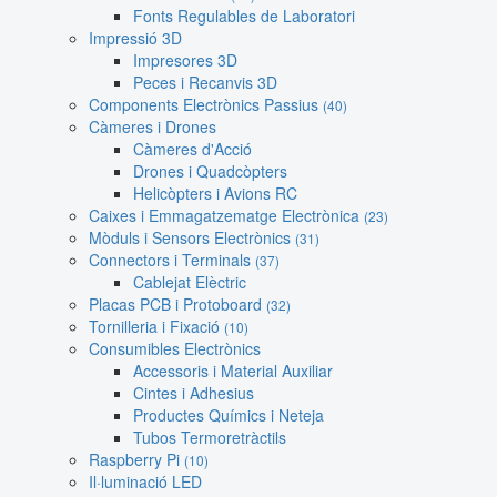
Fonts Regulables de Laboratori
Impressió 3D
Impresores 3D
Peces i Recanvis 3D
Components Electrònics Passius
(40)
Càmeres i Drones
Càmeres d'Acció
Drones i Quadcòpters
Helicòpters i Avions RC
Caixes i Emmagatzematge Electrònica
(23)
Mòduls i Sensors Electrònics
(31)
Connectors i Terminals
(37)
Cablejat Elèctric
Placas PCB i Protoboard
(32)
Tornilleria i Fixació
(10)
Consumibles Electrònics
Accessoris i Material Auxiliar
Cintes i Adhesius
Productes Químics i Neteja
Tubos Termoretràctils
Raspberry Pi
(10)
Il·luminació LED