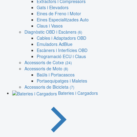
Extractors i Compressors
Gats i Elevadors
Eines de Freno i Motor
Eines Especialitzades Auto
Claus i Vasos
Diagnòstic OBD i Escàners
(6)
Cables i Adaptadors OBD
Emuladors AdBlue
Escàners i Interfícies OBD
Programació ECU i Claus
Accessoris de Cotxe
(24)
Accessoris de Moto
(8)
Baüls i Portacascos
Portaequipatges i Maletes
Accessoris de Bicicleta
(7)
Bateries i Cargadors