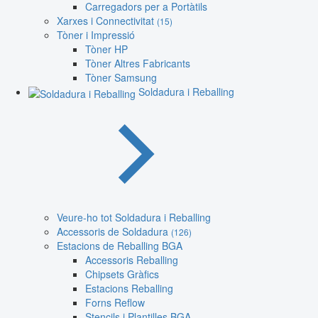
Carregadors per a Portàtils
Xarxes i Connectivitat
(15)
Tòner i Impressió
Tòner HP
Tòner Altres Fabricants
Tòner Samsung
Soldadura i Reballing
Veure-ho tot Soldadura i Reballing
Accessoris de Soldadura
(126)
Estacions de Reballing BGA
Accessoris Reballing
Chipsets Gràfics
Estacions Reballing
Forns Reflow
Stencils i Plantilles BGA