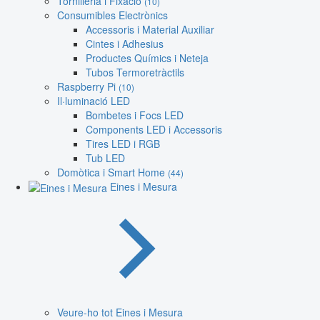
Tornilleria i Fixació
(10)
Consumibles Electrònics
Accessoris i Material Auxiliar
Cintes i Adhesius
Productes Químics i Neteja
Tubos Termoretràctils
Raspberry Pi
(10)
Il·luminació LED
Bombetes i Focs LED
Components LED i Accessoris
Tires LED i RGB
Tub LED
Domòtica i Smart Home
(44)
Eines i Mesura
Veure-ho tot Eines i Mesura