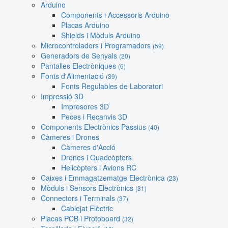
Arduino
Components i Accessoris Arduino
Placas Arduino
Shields i Mòduls Arduino
Microcontroladors i Programadors
(59)
Generadors de Senyals
(20)
Pantalles Electròniques
(6)
Fonts d'Alimentació
(39)
Fonts Regulables de Laboratori
Impressió 3D
Impresores 3D
Peces i Recanvis 3D
Components Electrònics Passius
(40)
Càmeres i Drones
Càmeres d'Acció
Drones i Quadcòpters
Helicòpters i Avions RC
Caixes i Emmagatzematge Electrònica
(23)
Mòduls i Sensors Electrònics
(31)
Connectors i Terminals
(37)
Cablejat Elèctric
Placas PCB i Protoboard
(32)