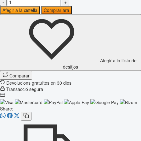
-
+
Afegir a la cistella
Comprar ara
Afegir a la llista de
desitjos
Comparar
Devolucions gratuïtes en 30 dies
Transacció segura
Share: