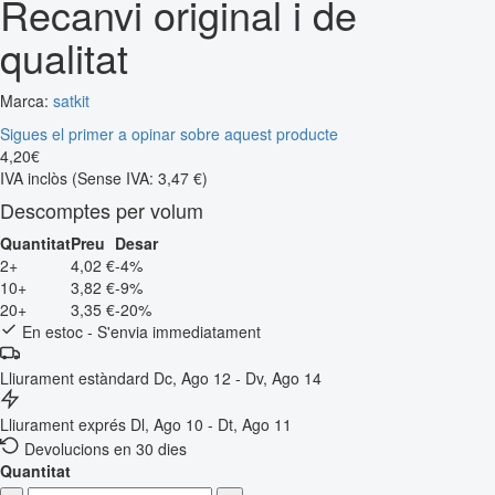
Recanvi original i de
qualitat
Marca:
satkit
Sigues el primer a opinar sobre aquest producte
4
,
20
€
IVA inclòs
(Sense IVA: 3,47 €)
Descomptes per volum
Quantitat
Preu
Desar
2+
4,02 €
-4%
10+
3,82 €
-9%
20+
3,35 €
-20%
En estoc - S'envia immediatament
Lliurament estàndard
Dc, Ago 12 - Dv, Ago 14
Lliurament exprés
Dl, Ago 10 - Dt, Ago 11
Devolucions en 30 dies
Quantitat