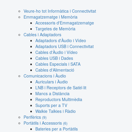
Veure-ho tot Informàtica i Connectivitat
Emmagatzematge i Memòria
Accessoris d'Emmagatzematge
Targetes de Memòria
Cables i Adaptadors
Adaptadors d'Àudio i Vídeo
Adaptadors USB i Connectivitat
Cables d'Àudio i Vídeo
Cables USB i Dades
Cables Especials i SATA
Cables d'Alimentació
Comunicacions i Àudio
Auriculars i Àudio
LNB i Receptors de Satèl·lit
Mancs a Distància
Reproductors Multimèdia
Suports per a TV
Walkie Talkies i Ràdio
Perifèrics
(9)
Portàtils i Accessoris
(6)
Bateries per a Portàtils