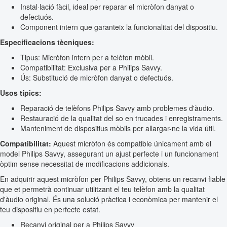
Instal·lació fàcil, ideal per reparar el micròfon danyat o
defectuós.
Component intern que garanteix la funcionalitat del dispositiu.
Especificacions tècniques:
Tipus: Micròfon intern per a telèfon mòbil.
Compatibilitat: Exclusiva per a Philips Savvy.
Ús: Substitució de micròfon danyat o defectuós.
Usos típics:
Reparació de telèfons Philips Savvy amb problemes d'àudio.
Restauració de la qualitat del so en trucades i enregistraments.
Manteniment de dispositius mòbils per allargar-ne la vida útil.
Compatibilitat:
Aquest micròfon és compatible únicament amb el
model Philips Savvy, assegurant un ajust perfecte i un funcionament
òptim sense necessitat de modificacions addicionals.
En adquirir aquest micròfon per Philips Savvy, obtens un recanvi fiable
que et permetrà continuar utilitzant el teu telèfon amb la qualitat
d'àudio original. És una solució pràctica i econòmica per mantenir el
teu dispositiu en perfecte estat.
Recanvi original per a Philips Savvy