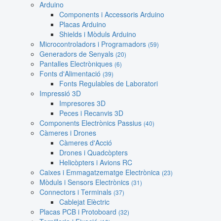
Arduino
Components i Accessoris Arduino
Placas Arduino
Shields i Mòduls Arduino
Microcontroladors i Programadors
(59)
Generadors de Senyals
(20)
Pantalles Electròniques
(6)
Fonts d'Alimentació
(39)
Fonts Regulables de Laboratori
Impressió 3D
Impresores 3D
Peces i Recanvis 3D
Components Electrònics Passius
(40)
Càmeres i Drones
Càmeres d'Acció
Drones i Quadcòpters
Helicòpters i Avions RC
Caixes i Emmagatzematge Electrònica
(23)
Mòduls i Sensors Electrònics
(31)
Connectors i Terminals
(37)
Cablejat Elèctric
Placas PCB i Protoboard
(32)