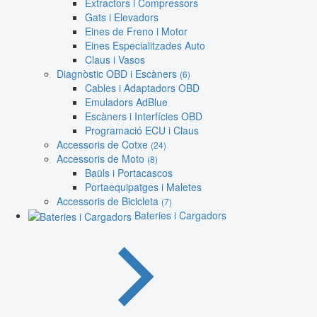
Extractors i Compressors
Gats i Elevadors
Eines de Freno i Motor
Eines Especialitzades Auto
Claus i Vasos
Diagnòstic OBD i Escàners
(6)
Cables i Adaptadors OBD
Emuladors AdBlue
Escàners i Interfícies OBD
Programació ECU i Claus
Accessoris de Cotxe
(24)
Accessoris de Moto
(8)
Baüls i Portacascos
Portaequipatges i Maletes
Accessoris de Bicicleta
(7)
Bateries i Cargadors