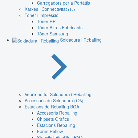
Carregadors per a Portàtils
Xarxes i Connectivitat
(15)
Tòner i Impressió
Tòner HP
Tòner Altres Fabricants
Tòner Samsung
Soldadura i Reballing
Veure-ho tot Soldadura i Reballing
Accessoris de Soldadura
(126)
Estacions de Reballing BGA
Accessoris Reballing
Chipsets Gràfics
Estacions Reballing
Forns Reflow
Stencils i Plantilles BGA