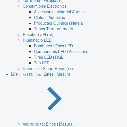
Tornilleria i Fixació
(10)
Consumibles Electrònics
Accessoris i Material Auxiliar
Cintes i Adhesius
Productes Químics i Neteja
Tubos Termoretràctils
Raspberry Pi
(10)
Il·luminació LED
Bombetes i Focs LED
Components LED i Accessoris
Tires LED i RGB
Tub LED
Domòtica i Smart Home
(44)
Eines i Mesura
Veure-ho tot Eines i Mesura