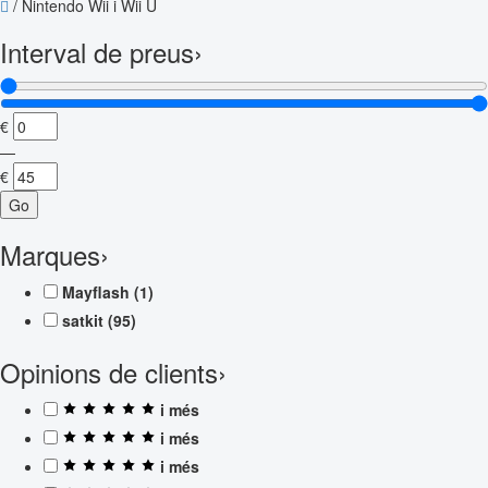
/
Nintendo Wii i Wii U
Interval de preus
›
€
—
€
Go
Marques
›
Mayflash
(1)
satkit
(95)
Opinions de clients
›
i més
i més
i més