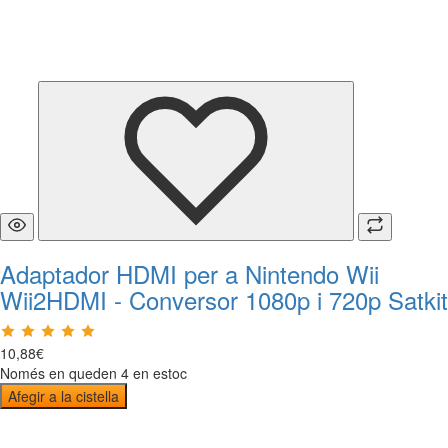
Adaptador HDMI per a Nintendo Wii
Wii2HDMI - Conversor 1080p i 720p Satkit
10
,
88
€
Només en queden 4 en estoc
Afegir a la cistella