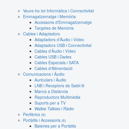
Veure-ho tot Informàtica i Connectivitat
Emmagatzematge i Memòria
Accessoris d'Emmagatzematge
Targetes de Memòria
Cables i Adaptadors
Adaptadors d'Àudio i Vídeo
Adaptadors USB i Connectivitat
Cables d'Àudio i Vídeo
Cables USB i Dades
Cables Especials i SATA
Cables d'Alimentació
Comunicacions i Àudio
Auriculars i Àudio
LNB i Receptors de Satèl·lit
Mancs a Distància
Reproductors Multimèdia
Suports per a TV
Walkie Talkies i Ràdio
Perifèrics
(9)
Portàtils i Accessoris
(6)
Bateries per a Portàtils