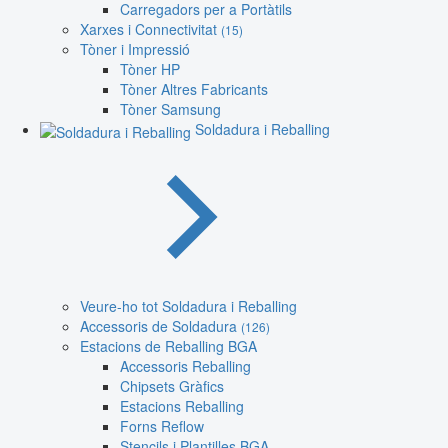
Carregadors per a Portàtils
Xarxes i Connectivitat
(15)
Tòner i Impressió
Tòner HP
Tòner Altres Fabricants
Tòner Samsung
Soldadura i Reballing
Veure-ho tot Soldadura i Reballing
Accessoris de Soldadura
(126)
Estacions de Reballing BGA
Accessoris Reballing
Chipsets Gràfics
Estacions Reballing
Forns Reflow
Stencils i Plantilles BGA