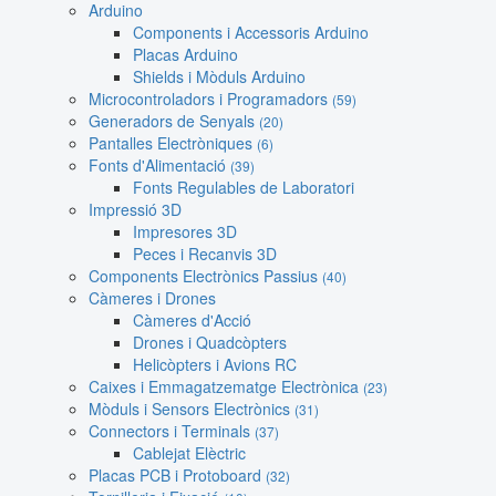
Arduino
Components i Accessoris Arduino
Placas Arduino
Shields i Mòduls Arduino
Microcontroladors i Programadors
(59)
Generadors de Senyals
(20)
Pantalles Electròniques
(6)
Fonts d'Alimentació
(39)
Fonts Regulables de Laboratori
Impressió 3D
Impresores 3D
Peces i Recanvis 3D
Components Electrònics Passius
(40)
Càmeres i Drones
Càmeres d'Acció
Drones i Quadcòpters
Helicòpters i Avions RC
Caixes i Emmagatzematge Electrònica
(23)
Mòduls i Sensors Electrònics
(31)
Connectors i Terminals
(37)
Cablejat Elèctric
Placas PCB i Protoboard
(32)