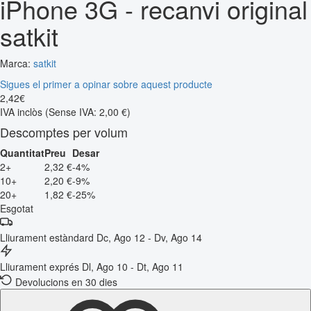
iPhone 3G - recanvi original
satkit
Marca:
satkit
Sigues el primer a opinar sobre aquest producte
2
,
42
€
IVA inclòs
(Sense IVA: 2,00 €)
Descomptes per volum
Quantitat
Preu
Desar
2+
2,32 €
-4%
10+
2,20 €
-9%
20+
1,82 €
-25%
Esgotat
Lliurament estàndard
Dc, Ago 12 - Dv, Ago 14
Lliurament exprés
Dl, Ago 10 - Dt, Ago 11
Devolucions en 30 dies