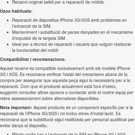
Recanvi original satkit per a reparació de mòbils.
Usos habituals:
Reparació de dispositius iPhone 3G/3GS amb problemes en
l’extracció de la SIM.
Manteniment i substitució de peces danyades en el mecanisme
d’expulsió de la targeta SIM.
Ideal per a tècnics de reparació i usuaris que vulguin restaurar
la funcionalitat del mòbil.
Compatibilitat i recomanacions:
Aquest recanvi és compatible exclusivament amb els models iPhone
3G i 3GS. Es recomana verificar l’estat del mecanisme abans de la
compra per assegurar que aquesta peça sigui la necessària per a la
reparació. Com que el producte actualment està fora d’estoc,
suggerim consultar altres opcions o contactar amb el nostre equip per
rebre assessorament sobre alternatives disponibles.
Nota important:
Aquest producte és un component específic per a la
reparació de l’iPhone 3G/3GS i no inclou eines d’instal·lació. Es
recomana que la substitució sigui realitzada per personal qualificat per
evitar danys al dispositiu.
Plàstic molla per a l’extracció de la SIM en iPhone 3G i 3GS