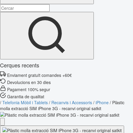
Cerques recents
Enviament gratuït comandes +60€
Devolucions en 30 dies
Pagament 100% segur
Garantia de qualitat
/
Telefonia Mòbil i Tablets
/
Recanvis i Accessoris
/
iPhone
/
Plàstic
molla extracció SIM iPhone 3G - recanvi original satkit