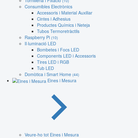
Tornilleria i Fixació
(10)
Consumibles Electrònics
Accessoris i Material Auxiliar
Cintes i Adhesius
Productes Químics i Neteja
Tubos Termoretràctils
Raspberry Pi
(10)
Il·luminació LED
Bombetes i Focs LED
Components LED i Accessoris
Tires LED i RGB
Tub LED
Domòtica i Smart Home
(44)
Eines i Mesura
Veure-ho tot Eines i Mesura