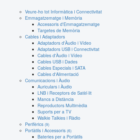
Veure-ho tot Informàtica i Connectivitat
Emmagatzematge i Memòria
Accessoris d'Emmagatzematge
Targetes de Memòria
Cables i Adaptadors
Adaptadors d'Àudio i Vídeo
Adaptadors USB i Connectivitat
Cables d'Àudio i Vídeo
Cables USB i Dades
Cables Especials i SATA
Cables d'Alimentació
Comunicacions i Àudio
Auriculars i Àudio
LNB i Receptors de Satèl·lit
Mancs a Distància
Reproductors Multimèdia
Suports per a TV
Walkie Talkies i Ràdio
Perifèrics
(9)
Portàtils i Accessoris
(6)
Bateries per a Portàtils