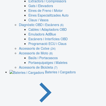
Extractors i Compressors
Gats i Elevadors
Eines de Freno i Motor
Eines Especialitzades Auto
Claus i Vasos
Diagnòstic OBD i Escàners
(6)
Cables i Adaptadors OBD
Emuladors AdBlue
Escàners i Interfícies OBD
Programació ECU i Claus
Accessoris de Cotxe
(24)
Accessoris de Moto
(8)
Baüls i Portacascos
Portaequipatges i Maletes
Accessoris de Bicicleta
(7)
Bateries i Cargadors