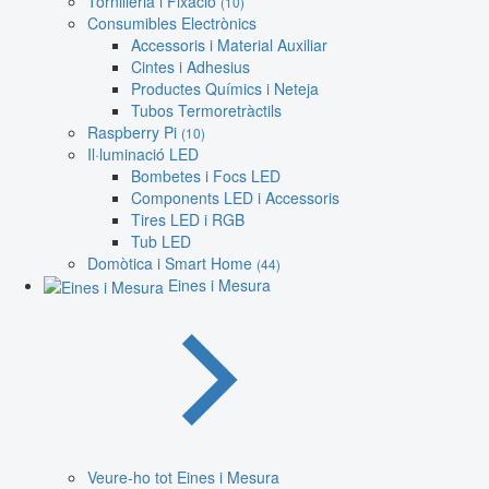
Tornilleria i Fixació
(10)
Consumibles Electrònics
Accessoris i Material Auxiliar
Cintes i Adhesius
Productes Químics i Neteja
Tubos Termoretràctils
Raspberry Pi
(10)
Il·luminació LED
Bombetes i Focs LED
Components LED i Accessoris
Tires LED i RGB
Tub LED
Domòtica i Smart Home
(44)
Eines i Mesura
Veure-ho tot Eines i Mesura