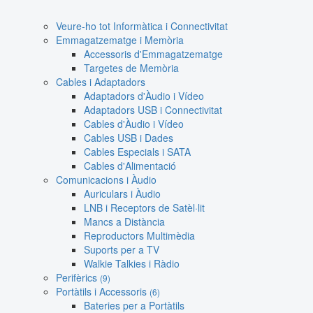
Veure-ho tot Informàtica i Connectivitat
Emmagatzematge i Memòria
Accessoris d'Emmagatzematge
Targetes de Memòria
Cables i Adaptadors
Adaptadors d'Àudio i Vídeo
Adaptadors USB i Connectivitat
Cables d'Àudio i Vídeo
Cables USB i Dades
Cables Especials i SATA
Cables d'Alimentació
Comunicacions i Àudio
Auriculars i Àudio
LNB i Receptors de Satèl·lit
Mancs a Distància
Reproductors Multimèdia
Suports per a TV
Walkie Talkies i Ràdio
Perifèrics
(9)
Portàtils i Accessoris
(6)
Bateries per a Portàtils