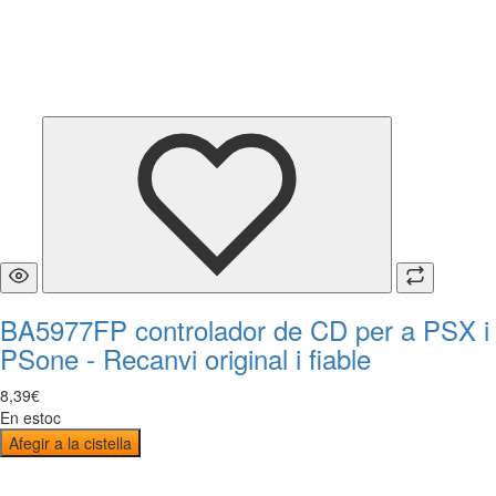
BA5977FP controlador de CD per a PSX i
PSone - Recanvi original i fiable
8
,
39
€
En estoc
Afegir a la cistella