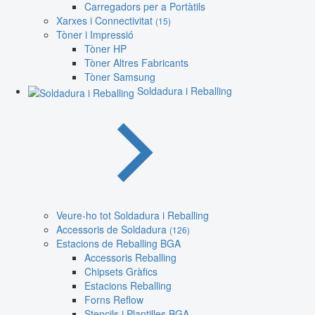
Carregadors per a Portàtils
Xarxes i Connectivitat
(15)
Tòner i Impressió
Tòner HP
Tòner Altres Fabricants
Tòner Samsung
Soldadura i Reballing
Veure-ho tot Soldadura i Reballing
Accessoris de Soldadura
(126)
Estacions de Reballing BGA
Accessoris Reballing
Chipsets Gràfics
Estacions Reballing
Forns Reflow
Stencils i Plantilles BGA