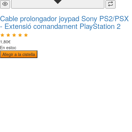
Cable prolongador joypad Sony PS2/PSX
- Extensió comandament PlayStation 2
1
,
80
€
En estoc
Afegir a la cistella