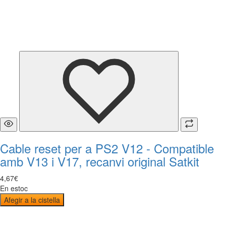
Cable reset per a PS2 V12 - Compatible
amb V13 i V17, recanvi original Satkit
4
,
67
€
En estoc
Afegir a la cistella