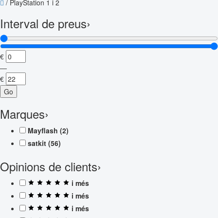
/
PlayStation 1 i 2
Interval de preus
›
€
—
€
Go
Marques
›
Mayflash
(2)
satkit
(56)
Opinions de clients
›
i més
i més
i més