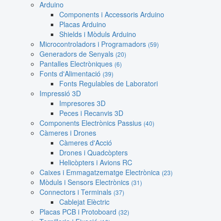
Arduino
Components i Accessoris Arduino
Placas Arduino
Shields i Mòduls Arduino
Microcontroladors i Programadors
(59)
Generadors de Senyals
(20)
Pantalles Electròniques
(6)
Fonts d'Alimentació
(39)
Fonts Regulables de Laboratori
Impressió 3D
Impresores 3D
Peces i Recanvis 3D
Components Electrònics Passius
(40)
Càmeres i Drones
Càmeres d'Acció
Drones i Quadcòpters
Helicòpters i Avions RC
Caixes i Emmagatzematge Electrònica
(23)
Mòduls i Sensors Electrònics
(31)
Connectors i Terminals
(37)
Cablejat Elèctric
Placas PCB i Protoboard
(32)