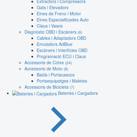
Extractors i Compressors
Gats i Elevadors
Eines de Freno i Motor
Eines Especialitzades Auto
Claus i Vasos
Diagnòstic OBD i Escàners
(6)
Cables i Adaptadors OBD
Emuladors AdBlue
Escàners i Interfícies OBD
Programació ECU i Claus
Accessoris de Cotxe
(24)
Accessoris de Moto
(8)
Baüls i Portacascos
Portaequipatges i Maletes
Accessoris de Bicicleta
(7)
Bateries i Cargadors