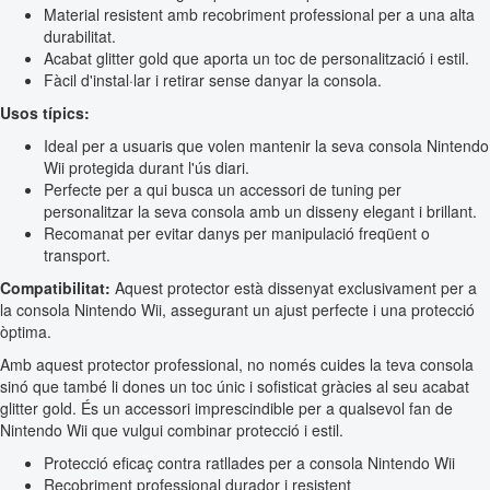
Material resistent amb recobriment professional per a una alta
durabilitat.
Acabat glitter gold que aporta un toc de personalització i estil.
Fàcil d'instal·lar i retirar sense danyar la consola.
Usos típics:
Ideal per a usuaris que volen mantenir la seva consola Nintendo
Wii protegida durant l'ús diari.
Perfecte per a qui busca un accessori de tuning per
personalitzar la seva consola amb un disseny elegant i brillant.
Recomanat per evitar danys per manipulació freqüent o
transport.
Compatibilitat:
Aquest protector està dissenyat exclusivament per a
la consola Nintendo Wii, assegurant un ajust perfecte i una protecció
òptima.
Amb aquest protector professional, no només cuides la teva consola
sinó que també li dones un toc únic i sofisticat gràcies al seu acabat
glitter gold. És un accessori imprescindible per a qualsevol fan de
Nintendo Wii que vulgui combinar protecció i estil.
Protecció eficaç contra ratllades per a consola Nintendo Wii
Recobriment professional durador i resistent