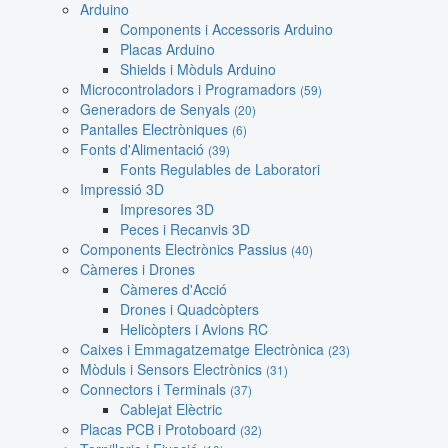
Arduino
Components i Accessoris Arduino
Placas Arduino
Shields i Mòduls Arduino
Microcontroladors i Programadors
(59)
Generadors de Senyals
(20)
Pantalles Electròniques
(6)
Fonts d'Alimentació
(39)
Fonts Regulables de Laboratori
Impressió 3D
Impresores 3D
Peces i Recanvis 3D
Components Electrònics Passius
(40)
Càmeres i Drones
Càmeres d'Acció
Drones i Quadcòpters
Helicòpters i Avions RC
Caixes i Emmagatzematge Electrònica
(23)
Mòduls i Sensors Electrònics
(31)
Connectors i Terminals
(37)
Cablejat Elèctric
Placas PCB i Protoboard
(32)