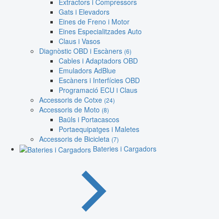
Extractors i Compressors
Gats i Elevadors
Eines de Freno i Motor
Eines Especialitzades Auto
Claus i Vasos
Diagnòstic OBD i Escàners
(6)
Cables i Adaptadors OBD
Emuladors AdBlue
Escàners i Interfícies OBD
Programació ECU i Claus
Accessoris de Cotxe
(24)
Accessoris de Moto
(8)
Baüls i Portacascos
Portaequipatges i Maletes
Accessoris de Bicicleta
(7)
Bateries i Cargadors