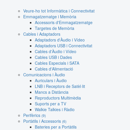
Veure-ho tot Informàtica i Connectivitat
Emmagatzematge i Memòria
Accessoris d'Emmagatzematge
Targetes de Memòria
Cables i Adaptadors
Adaptadors d'Àudio i Vídeo
Adaptadors USB i Connectivitat
Cables d'Àudio i Vídeo
Cables USB i Dades
Cables Especials i SATA
Cables d'Alimentació
Comunicacions i Àudio
Auriculars i Àudio
LNB i Receptors de Satèl·lit
Mancs a Distància
Reproductors Multimèdia
Suports per a TV
Walkie Talkies i Ràdio
Perifèrics
(9)
Portàtils i Accessoris
(6)
Bateries per a Portàtils