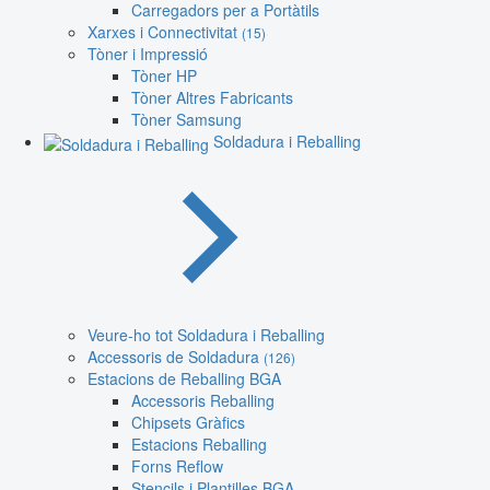
Carregadors per a Portàtils
Xarxes i Connectivitat
(15)
Tòner i Impressió
Tòner HP
Tòner Altres Fabricants
Tòner Samsung
Soldadura i Reballing
Veure-ho tot Soldadura i Reballing
Accessoris de Soldadura
(126)
Estacions de Reballing BGA
Accessoris Reballing
Chipsets Gràfics
Estacions Reballing
Forns Reflow
Stencils i Plantilles BGA