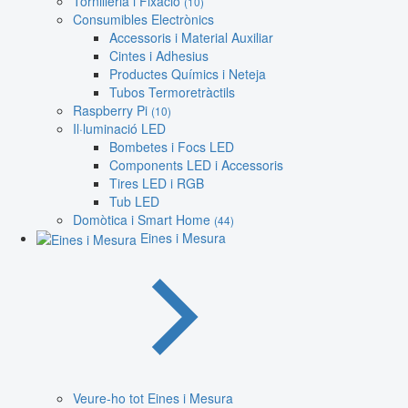
Tornilleria i Fixació
(10)
Consumibles Electrònics
Accessoris i Material Auxiliar
Cintes i Adhesius
Productes Químics i Neteja
Tubos Termoretràctils
Raspberry Pi
(10)
Il·luminació LED
Bombetes i Focs LED
Components LED i Accessoris
Tires LED i RGB
Tub LED
Domòtica i Smart Home
(44)
Eines i Mesura
Veure-ho tot Eines i Mesura