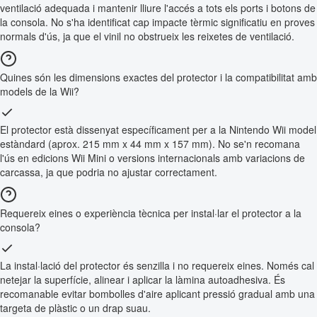
ventilació adequada i mantenir lliure l'accés a tots els ports i botons de
la consola. No s'ha identificat cap impacte tèrmic significatiu en proves
normals d'ús, ja que el vinil no obstrueix les reixetes de ventilació.
Quines són les dimensions exactes del protector i la compatibilitat amb
models de la Wii?
El protector està dissenyat específicament per a la Nintendo Wii model
estàndard (aprox. 215 mm x 44 mm x 157 mm). No se'n recomana
l'ús en edicions Wii Mini o versions internacionals amb variacions de
carcassa, ja que podria no ajustar correctament.
Requereix eines o experiència tècnica per instal·lar el protector a la
consola?
La instal·lació del protector és senzilla i no requereix eines. Només cal
netejar la superfície, alinear i aplicar la làmina autoadhesiva. És
recomanable evitar bombolles d'aire aplicant pressió gradual amb una
targeta de plàstic o un drap suau.