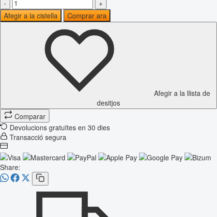
-
+
Afegir a la cistella
Comprar ara
Afegir a la llista de
desitjos
Comparar
Devolucions gratuïtes en 30 dies
Transacció segura
Share: