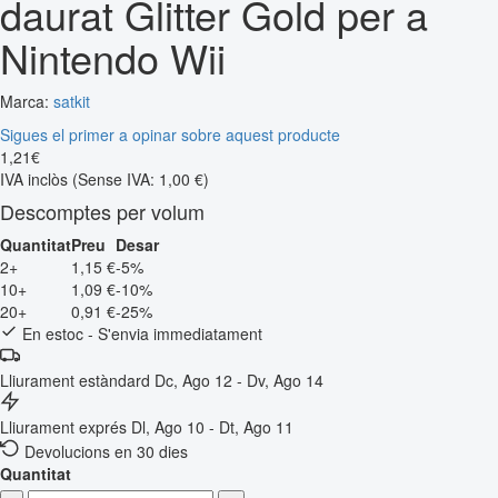
daurat Glitter Gold per a
Nintendo Wii
Marca:
satkit
Sigues el primer a opinar sobre aquest producte
1
,
21
€
IVA inclòs
(Sense IVA: 1,00 €)
Descomptes per volum
Quantitat
Preu
Desar
2+
1,15 €
-5%
10+
1,09 €
-10%
20+
0,91 €
-25%
En estoc - S'envia immediatament
Lliurament estàndard
Dc, Ago 12 - Dv, Ago 14
Lliurament exprés
Dl, Ago 10 - Dt, Ago 11
Devolucions en 30 dies
Quantitat