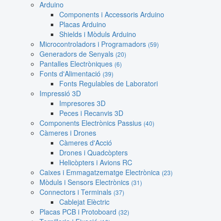
Arduino
Components i Accessoris Arduino
Placas Arduino
Shields i Mòduls Arduino
Microcontroladors i Programadors
(59)
Generadors de Senyals
(20)
Pantalles Electròniques
(6)
Fonts d'Alimentació
(39)
Fonts Regulables de Laboratori
Impressió 3D
Impresores 3D
Peces i Recanvis 3D
Components Electrònics Passius
(40)
Càmeres i Drones
Càmeres d'Acció
Drones i Quadcòpters
Helicòpters i Avions RC
Caixes i Emmagatzematge Electrònica
(23)
Mòduls i Sensors Electrònics
(31)
Connectors i Terminals
(37)
Cablejat Elèctric
Placas PCB i Protoboard
(32)