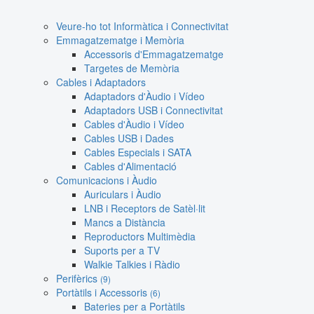
Veure-ho tot Informàtica i Connectivitat
Emmagatzematge i Memòria
Accessoris d'Emmagatzematge
Targetes de Memòria
Cables i Adaptadors
Adaptadors d'Àudio i Vídeo
Adaptadors USB i Connectivitat
Cables d'Àudio i Vídeo
Cables USB i Dades
Cables Especials i SATA
Cables d'Alimentació
Comunicacions i Àudio
Auriculars i Àudio
LNB i Receptors de Satèl·lit
Mancs a Distància
Reproductors Multimèdia
Suports per a TV
Walkie Talkies i Ràdio
Perifèrics
(9)
Portàtils i Accessoris
(6)
Bateries per a Portàtils