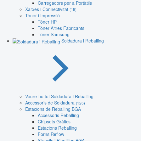
Carregadors per a Portàtils
Xarxes i Connectivitat
(15)
Tòner i Impressió
Tòner HP
Tòner Altres Fabricants
Tòner Samsung
Soldadura i Reballing
Veure-ho tot Soldadura i Reballing
Accessoris de Soldadura
(126)
Estacions de Reballing BGA
Accessoris Reballing
Chipsets Gràfics
Estacions Reballing
Forns Reflow
Stencils i Plantilles BGA