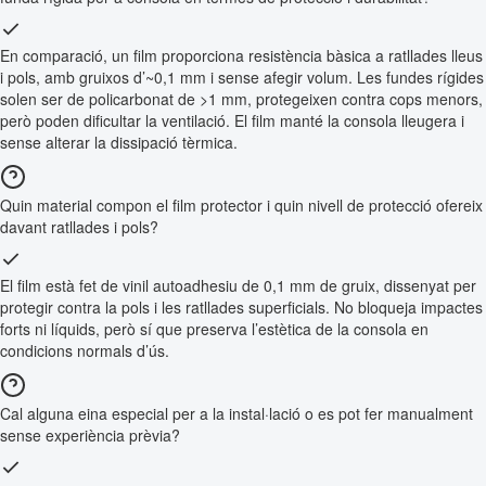
En comparació, un film proporciona resistència bàsica a ratllades lleus
i pols, amb gruixos d’~0,1 mm i sense afegir volum. Les fundes rígides
solen ser de policarbonat de >1 mm, protegeixen contra cops menors,
però poden dificultar la ventilació. El film manté la consola lleugera i
sense alterar la dissipació tèrmica.
Quin material compon el film protector i quin nivell de protecció ofereix
davant ratllades i pols?
El film està fet de vinil autoadhesiu de 0,1 mm de gruix, dissenyat per
protegir contra la pols i les ratllades superficials. No bloqueja impactes
forts ni líquids, però sí que preserva l’estètica de la consola en
condicions normals d’ús.
Cal alguna eina especial per a la instal·lació o es pot fer manualment
sense experiència prèvia?