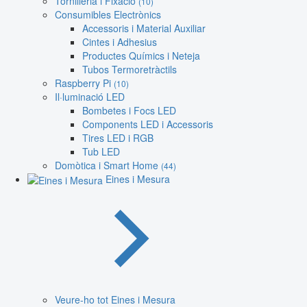
Tornilleria i Fixació
(10)
Consumibles Electrònics
Accessoris i Material Auxiliar
Cintes i Adhesius
Productes Químics i Neteja
Tubos Termoretràctils
Raspberry Pi
(10)
Il·luminació LED
Bombetes i Focs LED
Components LED i Accessoris
Tires LED i RGB
Tub LED
Domòtica i Smart Home
(44)
Eines i Mesura
Veure-ho tot Eines i Mesura