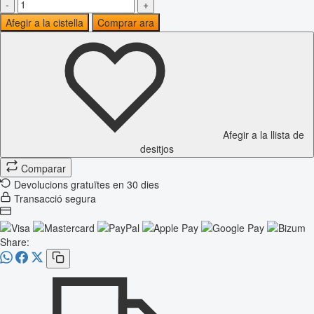
-
+
Afegir a la cistella
Comprar ara
Afegir a la llista de
desitjos
Comparar
Devolucions gratuïtes en 30 dies
Transacció segura
Share: