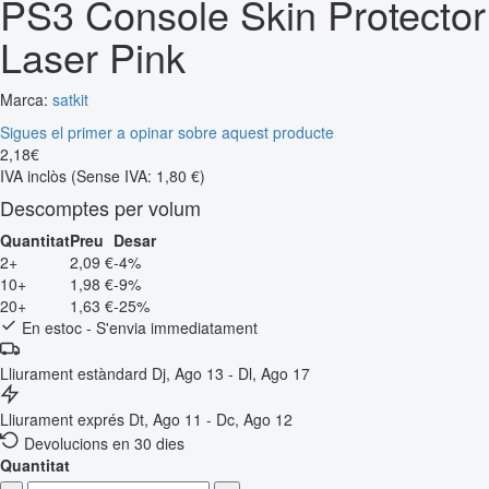
PS3 Console Skin Protector
Laser Pink
Marca:
satkit
Sigues el primer a opinar sobre aquest producte
2
,
18
€
IVA inclòs
(Sense IVA: 1,80 €)
Descomptes per volum
Quantitat
Preu
Desar
2+
2,09 €
-4%
10+
1,98 €
-9%
20+
1,63 €
-25%
En estoc - S'envia immediatament
Lliurament estàndard
Dj, Ago 13 - Dl, Ago 17
Lliurament exprés
Dt, Ago 11 - Dc, Ago 12
Devolucions en 30 dies
Quantitat