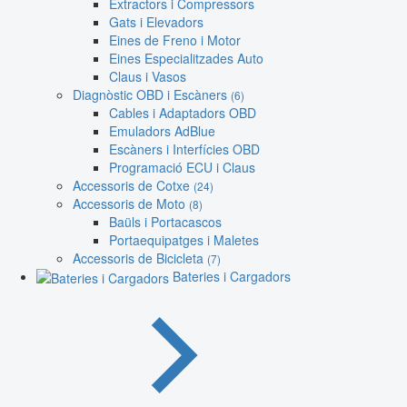
Extractors i Compressors
Gats i Elevadors
Eines de Freno i Motor
Eines Especialitzades Auto
Claus i Vasos
Diagnòstic OBD i Escàners
(6)
Cables i Adaptadors OBD
Emuladors AdBlue
Escàners i Interfícies OBD
Programació ECU i Claus
Accessoris de Cotxe
(24)
Accessoris de Moto
(8)
Baüls i Portacascos
Portaequipatges i Maletes
Accessoris de Bicicleta
(7)
Bateries i Cargadors