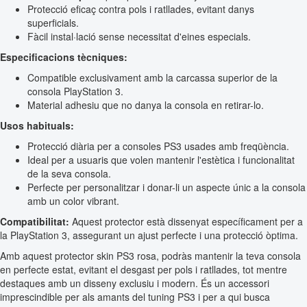
Protecció eficaç contra pols i ratllades, evitant danys
superficials.
Fàcil instal·lació sense necessitat d'eines especials.
Especificacions tècniques:
Compatible exclusivament amb la carcassa superior de la
consola PlayStation 3.
Material adhesiu que no danya la consola en retirar-lo.
Usos habituals:
Protecció diària per a consoles PS3 usades amb freqüència.
Ideal per a usuaris que volen mantenir l'estètica i funcionalitat
de la seva consola.
Perfecte per personalitzar i donar-li un aspecte únic a la consola
amb un color vibrant.
Compatibilitat:
Aquest protector està dissenyat específicament per a
la PlayStation 3, assegurant un ajust perfecte i una protecció òptima.
Amb aquest protector skin PS3 rosa, podràs mantenir la teva consola
en perfecte estat, evitant el desgast per pols i ratllades, tot mentre
destaques amb un disseny exclusiu i modern. És un accessori
imprescindible per als amants del tuning PS3 i per a qui busca