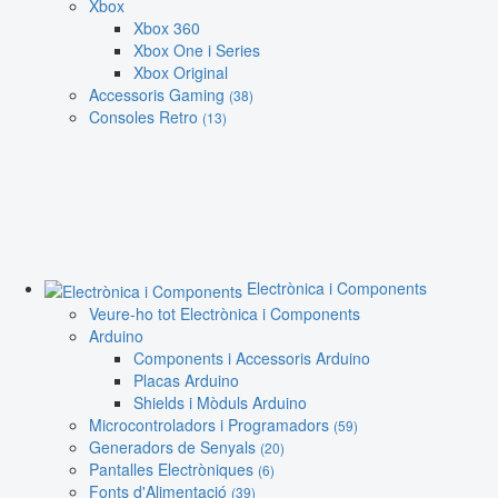
Xbox
Xbox 360
Xbox One i Series
Xbox Original
Accessoris Gaming
(38)
Consoles Retro
(13)
Electrònica i Components
Veure-ho tot Electrònica i Components
Arduino
Components i Accessoris Arduino
Placas Arduino
Shields i Mòduls Arduino
Microcontroladors i Programadors
(59)
Generadors de Senyals
(20)
Pantalles Electròniques
(6)
Fonts d'Alimentació
(39)