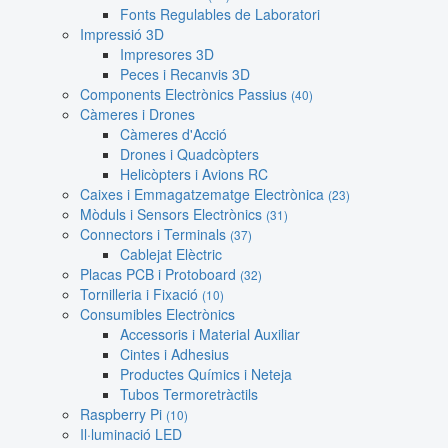
Fonts Regulables de Laboratori
Impressió 3D
Impresores 3D
Peces i Recanvis 3D
Components Electrònics Passius
(40)
Càmeres i Drones
Càmeres d'Acció
Drones i Quadcòpters
Helicòpters i Avions RC
Caixes i Emmagatzematge Electrònica
(23)
Mòduls i Sensors Electrònics
(31)
Connectors i Terminals
(37)
Cablejat Elèctric
Placas PCB i Protoboard
(32)
Tornilleria i Fixació
(10)
Consumibles Electrònics
Accessoris i Material Auxiliar
Cintes i Adhesius
Productes Químics i Neteja
Tubos Termoretràctils
Raspberry Pi
(10)
Il·luminació LED