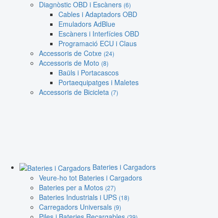
Diagnòstic OBD i Escàners
(6)
Cables i Adaptadors OBD
Emuladors AdBlue
Escàners i Interfícies OBD
Programació ECU i Claus
Accessoris de Cotxe
(24)
Accessoris de Moto
(8)
Baüls i Portacascos
Portaequipatges i Maletes
Accessoris de Bicicleta
(7)
Bateries i Cargadors
Veure-ho tot Bateries i Cargadors
Bateries per a Motos
(27)
Bateries Industrials i UPS
(18)
Carregadors Universals
(9)
Piles i Bateries Recargables
(39)