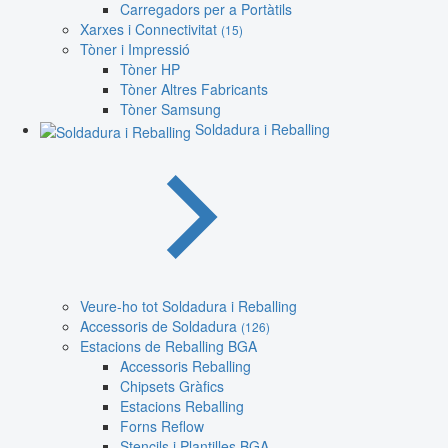
Carregadors per a Portàtils
Xarxes i Connectivitat
(15)
Tòner i Impressió
Tòner HP
Tòner Altres Fabricants
Tòner Samsung
Soldadura i Reballing
Veure-ho tot Soldadura i Reballing
Accessoris de Soldadura
(126)
Estacions de Reballing BGA
Accessoris Reballing
Chipsets Gràfics
Estacions Reballing
Forns Reflow
Stencils i Plantilles BGA