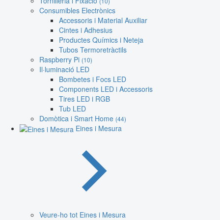
Tornilleria i Fixació
(10)
Consumibles Electrònics
Accessoris i Material Auxiliar
Cintes i Adhesius
Productes Químics i Neteja
Tubos Termoretràctils
Raspberry Pi
(10)
Il·luminació LED
Bombetes i Focs LED
Components LED i Accessoris
Tires LED i RGB
Tub LED
Domòtica i Smart Home
(44)
Eines i Mesura
Veure-ho tot Eines i Mesura