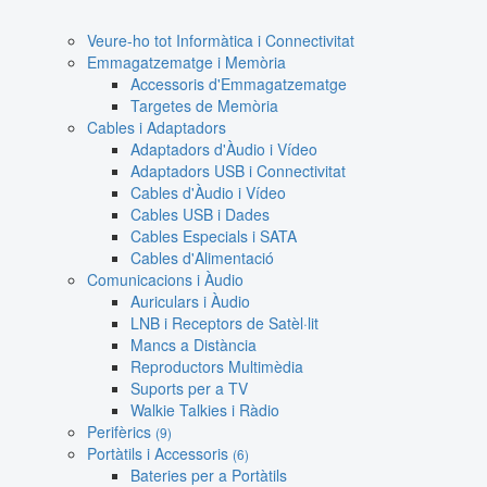
Veure-ho tot Informàtica i Connectivitat
Emmagatzematge i Memòria
Accessoris d'Emmagatzematge
Targetes de Memòria
Cables i Adaptadors
Adaptadors d'Àudio i Vídeo
Adaptadors USB i Connectivitat
Cables d'Àudio i Vídeo
Cables USB i Dades
Cables Especials i SATA
Cables d'Alimentació
Comunicacions i Àudio
Auriculars i Àudio
LNB i Receptors de Satèl·lit
Mancs a Distància
Reproductors Multimèdia
Suports per a TV
Walkie Talkies i Ràdio
Perifèrics
(9)
Portàtils i Accessoris
(6)
Bateries per a Portàtils