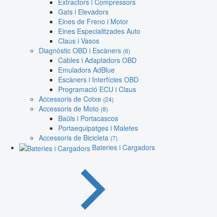
Extractors i Compressors
Gats i Elevadors
Eines de Freno i Motor
Eines Especialitzades Auto
Claus i Vasos
Diagnòstic OBD i Escàners
(6)
Cables i Adaptadors OBD
Emuladors AdBlue
Escàners i Interfícies OBD
Programació ECU i Claus
Accessoris de Cotxe
(24)
Accessoris de Moto
(8)
Baüls i Portacascos
Portaequipatges i Maletes
Accessoris de Bicicleta
(7)
Bateries i Cargadors