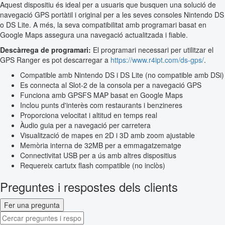
Aquest dispositiu és ideal per a usuaris que busquen una solució de
navegació GPS portàtil i original per a les seves consoles Nintendo DS
o DS Lite. A més, la seva compatibilitat amb programari basat en
Google Maps assegura una navegació actualitzada i fiable.
Descàrrega de programari:
El programari necessari per utilitzar el
GPS Ranger es pot descarregar a
https://www.r4ipt.com/ds-gps/
.
Compatible amb Nintendo DS i DS Lite (no compatible amb DSi)
Es connecta al Slot-2 de la consola per a navegació GPS
Funciona amb GPSFS MAP basat en Google Maps
Inclou punts d'interès com restaurants i benzineres
Proporciona velocitat i altitud en temps real
Àudio guia per a navegació per carretera
Visualització de mapes en 2D i 3D amb zoom ajustable
Memòria interna de 32MB per a emmagatzematge
Connectivitat USB per a ús amb altres dispositius
Requereix cartutx flash compatible (no inclòs)
Preguntes i respostes dels clients
Fer una pregunta