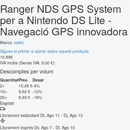
Ranger NDS GPS System
per a Nintendo DS Lite -
Navegació GPS innovadora
Marca:
satkit
Sigues el primer a opinar sobre aquest producte
10
,
89
€
IVA inclòs
(Sense IVA: 9,00 €)
Descomptes per volum
Quantitat
Preu
Desar
2+
10,45 €
-4%
10+
9,62 €
-12%
20+
8,93 €
-18%
Esgotat
Lliurament estàndard
Dt, Ago 11 - Dj, Ago 13
Lliurament exprés
Dv, Ago 7 - Dl, Ago 10