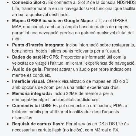
Connexió Slot-2:
Es connecta al Slot-2 de la consola NDS/NDS
Lite, transformant-la en un navegador GPS funcional que facilita
arribar a qualsevol destinació.
Mapes GPSFS basats en Google Maps:
Utilitza el GPSFS
MAP, que compta amb una àmplia base de dades de mapes,
garantint una navegació precisa en gairebé qualsevol ciutat del
món.
Punts d'interès integrats:
Inclou informació sobre restaurants,
benzineres, hotels i altres punts rellevants per a l'usuari.
Dades de satèl·lit GPS:
Proporciona informació útil com la
velocitat de viatge i l'altitud, millorant l'experiència de navegació.
Àudio de guia:
Permet activar un àudio per rebre indicacions
mentre es condueix.
Interfície visual:
Ofereix visualització de mapes en 2D o 3D
amb opcions de zoom per a una millor experiència d'ús.
Memòria integrada:
Inclou 32MB de memòria per a
emmagatzematge i funcionalitats addicionals.
Connectivitat USB:
Es pot connectar a ordinadors, PDAs o
telèfons mòbils per utilitzar el localitzador des d'aquests
dispositius.
Requisit de cartutx flash:
Per al seu ús en DS o DS Lite és
necessari un cartutx flash (no inclòs), com M3real o R4.