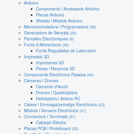
Arduino
Components i Accessoris Arduino
Placas Arduino
Shields i Mòduls Arduino
Microcontroladors i Programadors
(59)
Generadors de Senyals
(20)
Pantalles Electròniques
(6)
Fonts d'Alimentació
(39)
Fonts Regulables de Laboratori
Impressió 3D
Impresores 3D
Peces i Recanvis 3D
Components Electrònics Passius
(40)
Càmeres i Drones
Càmeres d'Acció
Drones i Quadcòpters
Helicòpters i Avions RC
Caixes i Emmagatzematge Electrònica
(23)
Mòduls i Sensors Electrònics
(31)
Connectors i Terminals
(37)
Cablejat Elèctric
Placas PCB i Protoboard
(32)