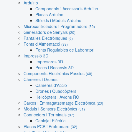
Arduino
Components i Accessoris Arduino
Placas Arduino
Shields i Mòduls Arduino
Microcontroladors i Programadors
(59)
Generadors de Senyals
(20)
Pantalles Electròniques
(6)
Fonts d'Alimentació
(39)
Fonts Regulables de Laboratori
Impressió 3D
Impresores 3D
Peces i Recanvis 3D
Components Electrònics Passius
(40)
Càmeres i Drones
Càmeres d'Acció
Drones i Quadcòpters
Helicòpters i Avions RC
Caixes i Emmagatzematge Electrònica
(23)
Mòduls i Sensors Electrònics
(31)
Connectors i Terminals
(37)
Cablejat Elèctric
Placas PCB i Protoboard
(32)