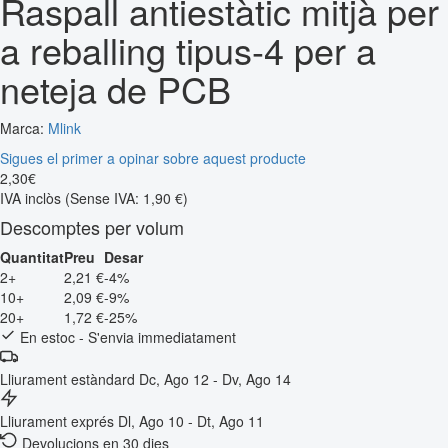
Raspall antiestàtic mitjà per
a reballing tipus-4 per a
neteja de PCB
Marca:
Mlink
Sigues el primer a opinar sobre aquest producte
2
,
30
€
IVA inclòs
(Sense IVA: 1,90 €)
Descomptes per volum
Quantitat
Preu
Desar
2+
2,21 €
-4%
10+
2,09 €
-9%
20+
1,72 €
-25%
En estoc - S'envia immediatament
Lliurament estàndard
Dc, Ago 12 - Dv, Ago 14
Lliurament exprés
Dl, Ago 10 - Dt, Ago 11
Devolucions en 30 dies