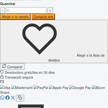
Quantitat
-
+
Afegir a la cistella
Comprar ara
Afegir a la llista de
desitjos
Comparar
Devolucions gratuïtes en 30 dies
Transacció segura
Share: