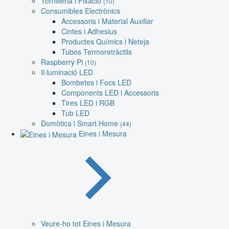
Tornilleria i Fixació
(10)
Consumibles Electrònics
Accessoris i Material Auxiliar
Cintes i Adhesius
Productes Químics i Neteja
Tubos Termoretràctils
Raspberry Pi
(10)
Il·luminació LED
Bombetes i Focs LED
Components LED i Accessoris
Tires LED i RGB
Tub LED
Domòtica i Smart Home
(44)
Eines i Mesura
Veure-ho tot Eines i Mesura