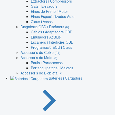
Extractors i Compressors
Gats i Elevadors
Eines de Freno i Motor
Eines Especialitzades Auto
Claus i Vasos
Diagnòstic OBD i Escàners
(6)
Cables i Adaptadors OBD
Emuladors AdBlue
Escàners i Interfícies OBD
Programació ECU i Claus
Accessoris de Cotxe
(24)
Accessoris de Moto
(8)
Baüls i Portacascos
Portaequipatges i Maletes
Accessoris de Bicicleta
(7)
Bateries i Cargadors