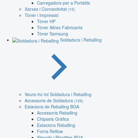
Carregadors per a Portàtils
Xarxes i Connectivitat
(15)
Tòner i Impressió
Tòner HP
Tòner Altres Fabricants
Tòner Samsung
Soldadura i Reballing
Veure-ho tot Soldadura i Reballing
Accessoris de Soldadura
(126)
Estacions de Reballing BGA
Accessoris Reballing
Chipsets Gràfics
Estacions Reballing
Forns Reflow
Stencils i Plantilles BGA