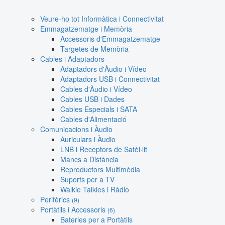
Veure-ho tot Informàtica i Connectivitat
Emmagatzematge i Memòria
Accessoris d'Emmagatzematge
Targetes de Memòria
Cables i Adaptadors
Adaptadors d'Àudio i Vídeo
Adaptadors USB i Connectivitat
Cables d'Àudio i Vídeo
Cables USB i Dades
Cables Especials i SATA
Cables d'Alimentació
Comunicacions i Àudio
Auriculars i Àudio
LNB i Receptors de Satèl·lit
Mancs a Distància
Reproductors Multimèdia
Suports per a TV
Walkie Talkies i Ràdio
Perifèrics
(9)
Portàtils i Accessoris
(6)
Bateries per a Portàtils