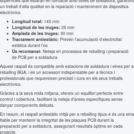
superfícies que estaran en contacte amb boles de soldadura, garantint
un treball d’alta qualitat en la reparació i manteniment de dispositius
electrònics.
Longitud total:
145 mm
Longitud de les truges:
25 mm
Amplada de les truges:
30 mm
Tractament antiestàtic:
Prevén l’acumulació d’electricitat
estàtica durant l’ús
Ús recomanat:
Neteja en processos de reballing i preparació
de PCB per a soldadura
Aquest raspall és compatible amb estacions de soldadura i eines per a
reballing BGA, i és un accessori indispensable per a tècnics i
professionals que requereixen precisió i cura en els seus treballs
electrònics.
Gràcies a la seva mida mitjana, ofereix un equilibri perfecte entre
control i cobertura, facilitant la neteja d’àrees específiques sense
danyar components delicats.
En resum, el raspall antiestàtic mitjà per a reballing tipus-4 és una eina
fiable per mantenir la integritat de les plaques PCB durant la
preparació per a soldadura, assegurant resultats òptims en cada
projecte.