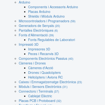
Arduino
Components i Accessoris Arduino
Placas Arduino
Shields i Mòduls Arduino
Microcontroladors i Programadors
(59)
Generadors de Senyals
(20)
Pantalles Electròniques
(6)
Fonts d'Alimentació
(39)
Fonts Regulables de Laboratori
Impressió 3D
Impresores 3D
Peces i Recanvis 3D
Components Electrònics Passius
(40)
Càmeres i Drones
Càmeres d'Acció
Drones i Quadcòpters
Helicòpters i Avions RC
Caixes i Emmagatzematge Electrònica
(23)
Mòduls i Sensors Electrònics
(31)
Connectors i Terminals
(37)
Cablejat Elèctric
Placas PCB i Protoboard
(32)