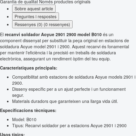
Garantia de qualitat
Només productes originals
Sobre aquest article
Preguntes i respostes
Ressenyes (0) (0 ressenyes)
El
recanvi soldador Aoyue 2901 2900 model B010
és un
component dissenyat per substituir la peça original en estacions de
soldadura Aoyue model 2901 i 2900. Aquest recanvi és fonamental
per mantenir l'eficiència i la precisió en treballs de soldadura
electrònica, assegurant un rendiment òptim del teu equip.
Característiques principals:
Compatibilitat amb estacions de soldadura Aoyue models 2901 i
2900.
Disseny específic per a un ajust perfecte i un funcionament
segur.
Materials duradors que garanteixen una llarga vida útil.
Especificacions tècniques:
Model: B010
Tipus: Recanvi soldador per a estacions Aoyue 2901 i 2900
Usos típics: