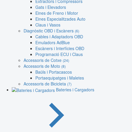
Extractors i Compressors
Gats i Elevadors
Eines de Freno i Motor
Eines Especialitzades Auto
Claus i Vasos
Diagnòstic OBD i Escàners
(6)
Cables i Adaptadors OBD
Emuladors AdBlue
Escàners i Interfícies OBD
Programació ECU i Claus
Accessoris de Cotxe
(24)
Accessoris de Moto
(8)
Baüls i Portacascos
Portaequipatges i Maletes
Accessoris de Bicicleta
(7)
Bateries i Cargadors