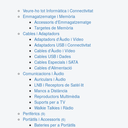
Veure-ho tot Informàtica i Connectivitat
Emmagatzematge i Memòria
Accessoris d'Emmagatzematge
Targetes de Memòria
Cables i Adaptadors
Adaptadors d'Àudio i Vídeo
Adaptadors USB i Connectivitat
Cables d'Àudio i Vídeo
Cables USB i Dades
Cables Especials i SATA
Cables d'Alimentació
Comunicacions i Àudio
Auriculars i Àudio
LNB i Receptors de Satèl·lit
Mancs a Distància
Reproductors Multimèdia
Suports per a TV
Walkie Talkies i Ràdio
Perifèrics
(9)
Portàtils i Accessoris
(6)
Bateries per a Portàtils