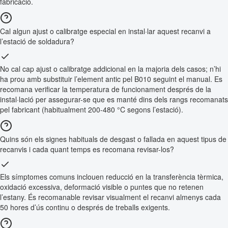
fabricació.
Cal algun ajust o calibratge especial en instal·lar aquest recanvi a
l’estació de soldadura?
No cal cap ajust o calibratge addicional en la majoria dels casos; n’hi
ha prou amb substituir l’element antic pel B010 seguint el manual. Es
recomana verificar la temperatura de funcionament després de la
instal·lació per assegurar-se que es manté dins dels rangs recomanats
pel fabricant (habitualment 200-480 °C segons l’estació).
Quins són els signes habituals de desgast o fallada en aquest tipus de
recanvis i cada quant temps es recomana revisar-los?
Els símptomes comuns inclouen reducció en la transferència tèrmica,
oxidació excessiva, deformació visible o puntes que no retenen
l’estany. És recomanable revisar visualment el recanvi almenys cada
50 hores d’ús continu o després de treballs exigents.