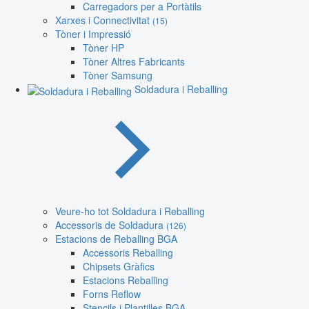
Carregadors per a Portàtils
Xarxes i Connectivitat
(15)
Tòner i Impressió
Tòner HP
Tòner Altres Fabricants
Tòner Samsung
Soldadura i Reballing
Veure-ho tot Soldadura i Reballing
Accessoris de Soldadura
(126)
Estacions de Reballing BGA
Accessoris Reballing
Chipsets Gràfics
Estacions Reballing
Forns Reflow
Stencils i Plantilles BGA