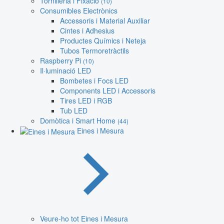
Tornilleria i Fixació
(10)
Consumibles Electrònics
Accessoris i Material Auxiliar
Cintes i Adhesius
Productes Químics i Neteja
Tubos Termoretràctils
Raspberry Pi
(10)
Il·luminació LED
Bombetes i Focs LED
Components LED i Accessoris
Tires LED i RGB
Tub LED
Domòtica i Smart Home
(44)
Eines i Mesura
Veure-ho tot Eines i Mesura