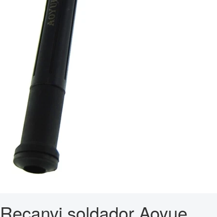
Recanvi soldador Aoyue