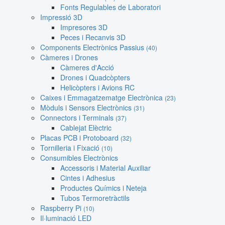
Fonts Regulables de Laboratori
Impressió 3D
Impresores 3D
Peces i Recanvis 3D
Components Electrònics Passius
(40)
Càmeres i Drones
Càmeres d'Acció
Drones i Quadcòpters
Helicòpters i Avions RC
Caixes i Emmagatzematge Electrònica
(23)
Mòduls i Sensors Electrònics
(31)
Connectors i Terminals
(37)
Cablejat Elèctric
Placas PCB i Protoboard
(32)
Tornilleria i Fixació
(10)
Consumibles Electrònics
Accessoris i Material Auxiliar
Cintes i Adhesius
Productes Químics i Neteja
Tubos Termoretràctils
Raspberry Pi
(10)
Il·luminació LED