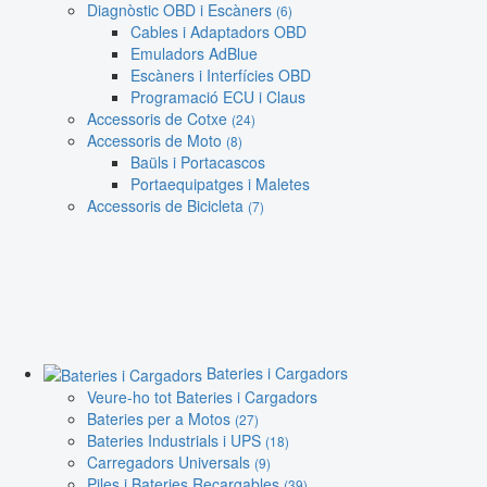
Diagnòstic OBD i Escàners
(6)
Cables i Adaptadors OBD
Emuladors AdBlue
Escàners i Interfícies OBD
Programació ECU i Claus
Accessoris de Cotxe
(24)
Accessoris de Moto
(8)
Baüls i Portacascos
Portaequipatges i Maletes
Accessoris de Bicicleta
(7)
Bateries i Cargadors
Veure-ho tot Bateries i Cargadors
Bateries per a Motos
(27)
Bateries Industrials i UPS
(18)
Carregadors Universals
(9)
Piles i Bateries Recargables
(39)