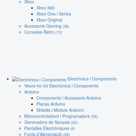
Xbox
Xbox 360
Xbox One i Series
Xbox Original
Accessoris Gaming
(38)
Consoles Retro
(13)
Electrònica i Components
Veure-ho tot Electrònica i Components
Arduino
Components i Accessoris Arduino
Placas Arduino
Shields i Mòduls Arduino
Microcontroladors i Programadors
(59)
Generadors de Senyals
(20)
Pantalles Electròniques
(6)
Fonts d'Alimentació
(39)