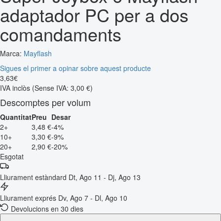
adaptador PC per a dos
comandaments
Marca:
Mayflash
Sigues el primer a opinar sobre aquest producte
3
,
63
€
IVA inclòs
(Sense IVA: 3,00 €)
Descomptes per volum
Quantitat
Preu
Desar
2+
3,48 €
-4%
10+
3,30 €
-9%
20+
2,90 €
-20%
Esgotat
Lliurament estàndard
Dt, Ago 11 - Dj, Ago 13
Lliurament exprés
Dv, Ago 7 - Dl, Ago 10
Devolucions en 30 dies