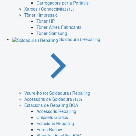
Carregadors per a Portàtils
Xarxes i Connectivitat
(15)
Tòner i Impressió
Tòner HP
Tòner Altres Fabricants
Tòner Samsung
Soldadura i Reballing
Veure-ho tot Soldadura i Reballing
Accessoris de Soldadura
(126)
Estacions de Reballing BGA
Accessoris Reballing
Chipsets Gràfics
Estacions Reballing
Forns Reflow
Stencils i Plantilles BGA