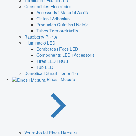
Tornilleria i Fixació
(10)
Consumibles Electrònics
Accessoris i Material Auxiliar
Cintes i Adhesius
Productes Químics i Neteja
Tubos Termoretràctils
Raspberry Pi
(10)
Il·luminació LED
Bombetes i Focs LED
Components LED i Accessoris
Tires LED i RGB
Tub LED
Domòtica i Smart Home
(44)
Eines i Mesura
Veure-ho tot Eines i Mesura