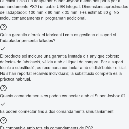
La caixa inclou un adaptador Super Joybox 6 amb dos ports per a
comandaments PS2 i un cable USB integrat. Dimensions aproximades
de l’adaptador: 100 mm x 60 mm x 25 mm. Pes estimat: 80 g. No
inclou comandaments ni programari addicional.
Quina garantia ofereix el fabricant i com es gestiona el suport si
l’adaptador presenta fallades?
El producte sol incloure una garantia limitada d’1 any que cobreix
defectes de fabricació, vàlida amb el tiquet de compra. Per a suport
tècnic o substitució, es recomana contactar amb el distribuïdor oficial.
No s’han reportat recanvis individuals; la substitució completa és la
pràctica habitual.
Quants comandaments es poden connectar amb el Super Joybox 6?
Es poden connectar fins a dos comandaments simultàniament.
És compatible amb tots els comandaments de PC?