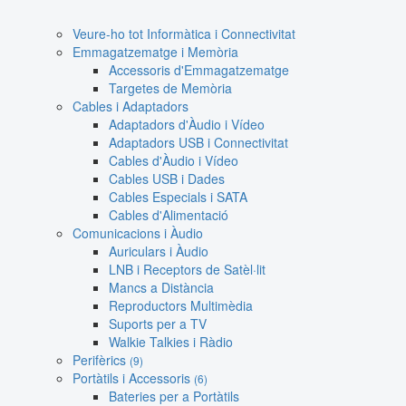
Veure-ho tot Informàtica i Connectivitat
Emmagatzematge i Memòria
Accessoris d'Emmagatzematge
Targetes de Memòria
Cables i Adaptadors
Adaptadors d'Àudio i Vídeo
Adaptadors USB i Connectivitat
Cables d'Àudio i Vídeo
Cables USB i Dades
Cables Especials i SATA
Cables d'Alimentació
Comunicacions i Àudio
Auriculars i Àudio
LNB i Receptors de Satèl·lit
Mancs a Distància
Reproductors Multimèdia
Suports per a TV
Walkie Talkies i Ràdio
Perifèrics
(9)
Portàtils i Accessoris
(6)
Bateries per a Portàtils