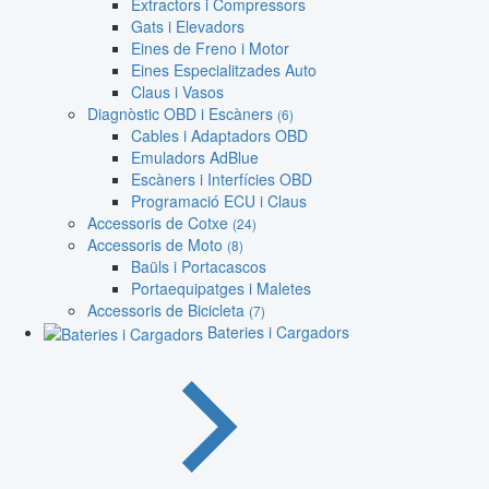
Extractors i Compressors
Gats i Elevadors
Eines de Freno i Motor
Eines Especialitzades Auto
Claus i Vasos
Diagnòstic OBD i Escàners
(6)
Cables i Adaptadors OBD
Emuladors AdBlue
Escàners i Interfícies OBD
Programació ECU i Claus
Accessoris de Cotxe
(24)
Accessoris de Moto
(8)
Baüls i Portacascos
Portaequipatges i Maletes
Accessoris de Bicicleta
(7)
Bateries i Cargadors