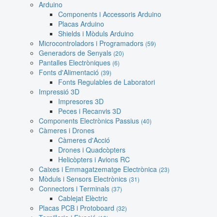
Arduino
Components i Accessoris Arduino
Placas Arduino
Shields i Mòduls Arduino
Microcontroladors i Programadors
(59)
Generadors de Senyals
(20)
Pantalles Electròniques
(6)
Fonts d'Alimentació
(39)
Fonts Regulables de Laboratori
Impressió 3D
Impresores 3D
Peces i Recanvis 3D
Components Electrònics Passius
(40)
Càmeres i Drones
Càmeres d'Acció
Drones i Quadcòpters
Helicòpters i Avions RC
Caixes i Emmagatzematge Electrònica
(23)
Mòduls i Sensors Electrònics
(31)
Connectors i Terminals
(37)
Cablejat Elèctric
Placas PCB i Protoboard
(32)