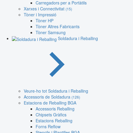
Carregadors per a Portàtils
Xarxes i Connectivitat
(15)
Tòner i Impressió
Tòner HP
Tòner Altres Fabricants
Tòner Samsung
Soldadura i Reballing
Veure-ho tot Soldadura i Reballing
Accessoris de Soldadura
(126)
Estacions de Reballing BGA
Accessoris Reballing
Chipsets Gràfics
Estacions Reballing
Forns Reflow
Stencils i Plantilles BGA