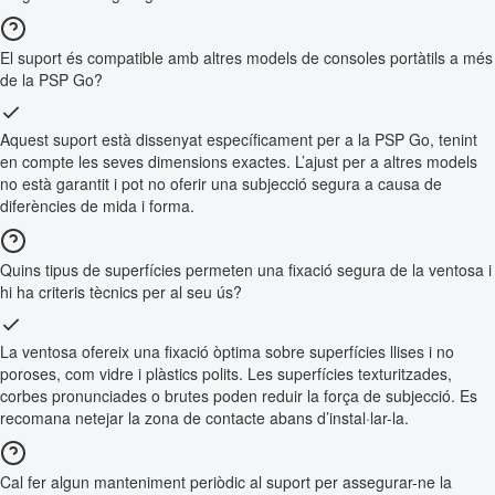
El suport és compatible amb altres models de consoles portàtils a més
de la PSP Go?
Aquest suport està dissenyat específicament per a la PSP Go, tenint
en compte les seves dimensions exactes. L’ajust per a altres models
no està garantit i pot no oferir una subjecció segura a causa de
diferències de mida i forma.
Quins tipus de superfícies permeten una fixació segura de la ventosa i
hi ha criteris tècnics per al seu ús?
La ventosa ofereix una fixació òptima sobre superfícies llises i no
poroses, com vidre i plàstics polits. Les superfícies texturitzades,
corbes pronunciades o brutes poden reduir la força de subjecció. Es
recomana netejar la zona de contacte abans d’instal·lar-la.
Cal fer algun manteniment periòdic al suport per assegurar-ne la