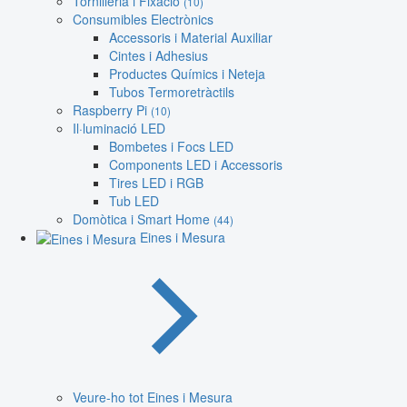
Tornilleria i Fixació
(10)
Consumibles Electrònics
Accessoris i Material Auxiliar
Cintes i Adhesius
Productes Químics i Neteja
Tubos Termoretràctils
Raspberry Pi
(10)
Il·luminació LED
Bombetes i Focs LED
Components LED i Accessoris
Tires LED i RGB
Tub LED
Domòtica i Smart Home
(44)
Eines i Mesura
Veure-ho tot Eines i Mesura