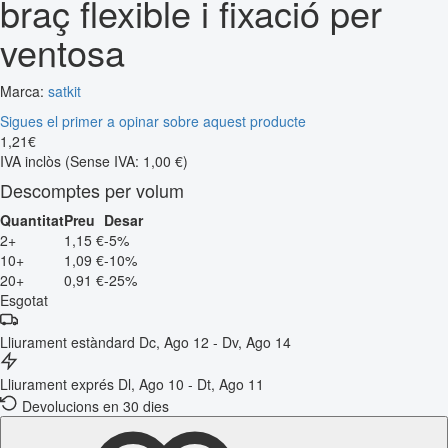
braç flexible i fixació per
ventosa
Marca:
satkit
Sigues el primer a opinar sobre aquest producte
1
,
21
€
IVA inclòs
(Sense IVA: 1,00 €)
Descomptes per volum
Quantitat
Preu
Desar
2+
1,15 €
-5%
10+
1,09 €
-10%
20+
0,91 €
-25%
Esgotat
Lliurament estàndard
Dc, Ago 12 - Dv, Ago 14
Lliurament exprés
Dl, Ago 10 - Dt, Ago 11
Devolucions en 30 dies