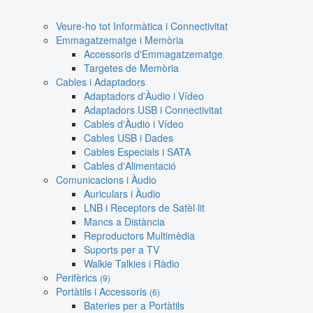
Veure-ho tot Informàtica i Connectivitat
Emmagatzematge i Memòria
Accessoris d'Emmagatzematge
Targetes de Memòria
Cables i Adaptadors
Adaptadors d'Àudio i Vídeo
Adaptadors USB i Connectivitat
Cables d'Àudio i Vídeo
Cables USB i Dades
Cables Especials i SATA
Cables d'Alimentació
Comunicacions i Àudio
Auriculars i Àudio
LNB i Receptors de Satèl·lit
Mancs a Distància
Reproductors Multimèdia
Suports per a TV
Walkie Talkies i Ràdio
Perifèrics
(9)
Portàtils i Accessoris
(6)
Bateries per a Portàtils