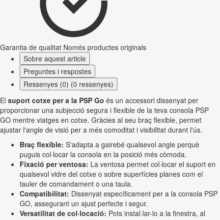
Garantia de qualitat
Només productes originals
Sobre aquest article
Preguntes i respostes
Ressenyes (0) (0 ressenyes)
El
suport cotxe per a la PSP Go
és un accessori dissenyat per
proporcionar una subjecció segura i flexible de la teva consola PSP
GO mentre viatges en cotxe. Gràcies al seu braç flexible, permet
ajustar l'angle de visió per a més comoditat i visibilitat durant l'ús.
Braç flexible:
S'adapta a gairebé qualsevol angle perquè
puguis col·locar la consola en la posició més còmoda.
Fixació per ventosa:
La ventosa permet col·locar el suport en
qualsevol vidre del cotxe o sobre superfícies planes com el
tauler de comandament o una taula.
Compatibilitat:
Dissenyat específicament per a la consola PSP
GO, assegurant un ajust perfecte i segur.
Versatilitat de col·locació:
Pots instal·lar-lo a la finestra, al