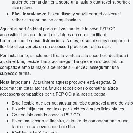
tauler de comandament, sobre una taula o qualsevol superfície
llisa i plana.
Fàcil instal·lació:
El seu disseny senzill permet col·locar i
retirar el suport sense complicacions.
Aquest suport és ideal per a qui vol mantenir la seva PSP GO
accessible i estable durant els viatges en cotxe, facilitant
l'entreteniment sense distraccions. A més, el seu disseny compacte i
flexible el converteix en un accessori pràctic per a l'ús diari.
Per instal·lar-lo, simplement fixa la ventosa a la superfície desitjada i
ajusta el braç flexible fins a aconseguir l'angle de visió desitjat. És
compatible amb la majoria de models PSP GO, assegurant una
subjecció ferma.
Nota important:
Actualment aquest producte està esgotat. Et
recomanem estar atent a futures reposicions o consultar altres
accessoris compatibles per a PSP GO a la nostra botiga.
Braç flexible que permet ajustar gairebé qualsevol angle de visió
Fixació mitjançant ventosa per a vidres o superfícies planes
Compatible amb la consola PSP GO
Es pot col·locar a la finestra, al tauler de comandament, a una
taula o a qualsevol superfície llisa
Fàcil instal·lació i maneig