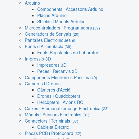
Arduino
Components i Accessoris Arduino
Placas Arduino
Shields i Mòduls Arduino
Microcontroladors i Programadors
(59)
Generadors de Senyals
(20)
Pantalles Electròniques
(6)
Fonts d'Alimentació
(39)
Fonts Regulables de Laboratori
Impressió 3D
Impresores 3D
Peces i Recanvis 3D
Components Electrònics Passius
(40)
Càmeres i Drones
Càmeres d'Acció
Drones i Quadcòpters
Helicòpters i Avions RC
Caixes i Emmagatzematge Electrònica
(23)
Mòduls i Sensors Electrònics
(31)
Connectors i Terminals
(37)
Cablejat Elèctric
Placas PCB i Protoboard
(32)