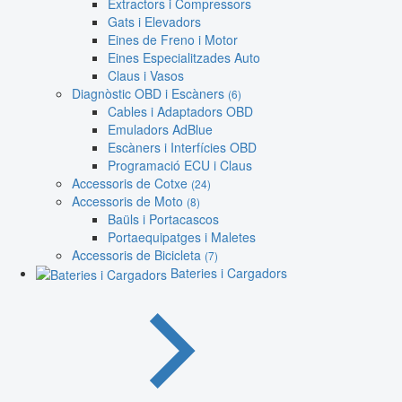
Extractors i Compressors
Gats i Elevadors
Eines de Freno i Motor
Eines Especialitzades Auto
Claus i Vasos
Diagnòstic OBD i Escàners
(6)
Cables i Adaptadors OBD
Emuladors AdBlue
Escàners i Interfícies OBD
Programació ECU i Claus
Accessoris de Cotxe
(24)
Accessoris de Moto
(8)
Baüls i Portacascos
Portaequipatges i Maletes
Accessoris de Bicicleta
(7)
Bateries i Cargadors