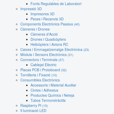
Fonts Regulables de Laboratori
Impressió 3D
Impresores 3D
Peces i Recanvis 3D
Components Electrònics Passius
(40)
Càmeres i Drones
Càmeres d'Acció
Drones i Quadcòpters
Helicòpters i Avions RC
Caixes i Emmagatzematge Electrònica
(23)
Mòduls i Sensors Electrònics
(31)
Connectors i Terminals
(37)
Cablejat Elèctric
Placas PCB i Protoboard
(32)
Tornilleria i Fixació
(10)
Consumibles Electrònics
Accessoris i Material Auxiliar
Cintes i Adhesius
Productes Químics i Neteja
Tubos Termoretràctils
Raspberry Pi
(10)
Il·luminació LED