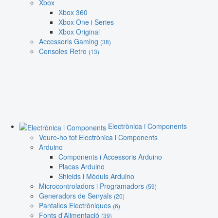
Xbox
Xbox 360
Xbox One i Series
Xbox Original
Accessoris Gaming
(38)
Consoles Retro
(13)
Electrònica i Components
Veure-ho tot Electrònica i Components
Arduino
Components i Accessoris Arduino
Placas Arduino
Shields i Mòduls Arduino
Microcontroladors i Programadors
(59)
Generadors de Senyals
(20)
Pantalles Electròniques
(6)
Fonts d'Alimentació
(39)