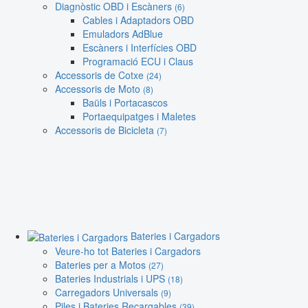
Diagnòstic OBD i Escàners
(6)
Cables i Adaptadors OBD
Emuladors AdBlue
Escàners i Interfícies OBD
Programació ECU i Claus
Accessoris de Cotxe
(24)
Accessoris de Moto
(8)
Baüls i Portacascos
Portaequipatges i Maletes
Accessoris de Bicicleta
(7)
Bateries i Cargadors
Veure-ho tot Bateries i Cargadors
Bateries per a Motos
(27)
Bateries Industrials i UPS
(18)
Carregadors Universals
(9)
Piles i Bateries Recargables
(39)