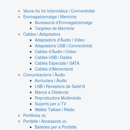
Veure-ho tot Informàtica i Connectivitat
Emmagatzematge i Memòria
Accessoris d'Emmagatzematge
Targetes de Memòria
Cables i Adaptadors
Adaptadors d'Àudio i Vídeo
Adaptadors USB i Connectivitat
Cables d'Àudio i Vídeo
Cables USB i Dades
Cables Especials i SATA
Cables d'Alimentació
Comunicacions i Àudio
Auriculars i Àudio
LNB i Receptors de Satèl·lit
Mancs a Distància
Reproductors Multimèdia
Suports per a TV
Walkie Talkies i Ràdio
Perifèrics
(9)
Portàtils i Accessoris
(6)
Bateries per a Portàtils