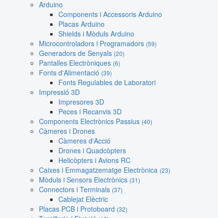
Arduino
Components i Accessoris Arduino
Placas Arduino
Shields i Mòduls Arduino
Microcontroladors i Programadors
(59)
Generadors de Senyals
(20)
Pantalles Electròniques
(6)
Fonts d'Alimentació
(39)
Fonts Regulables de Laboratori
Impressió 3D
Impresores 3D
Peces i Recanvis 3D
Components Electrònics Passius
(40)
Càmeres i Drones
Càmeres d'Acció
Drones i Quadcòpters
Helicòpters i Avions RC
Caixes i Emmagatzematge Electrònica
(23)
Mòduls i Sensors Electrònics
(31)
Connectors i Terminals
(37)
Cablejat Elèctric
Placas PCB i Protoboard
(32)