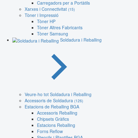
Carregadors per a Portàtils
Xarxes i Connectivitat
(15)
Tòner i Impressió
Tòner HP
Tòner Altres Fabricants
Tòner Samsung
Soldadura i Reballing
Veure-ho tot Soldadura i Reballing
Accessoris de Soldadura
(126)
Estacions de Reballing BGA
Accessoris Reballing
Chipsets Gràfics
Estacions Reballing
Forns Reflow
Stencils i Plantilles BGA