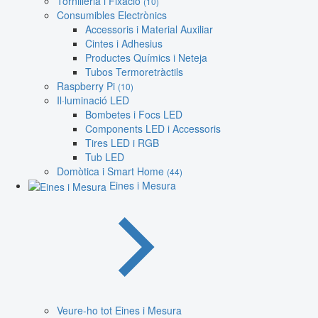
Tornilleria i Fixació
(10)
Consumibles Electrònics
Accessoris i Material Auxiliar
Cintes i Adhesius
Productes Químics i Neteja
Tubos Termoretràctils
Raspberry Pi
(10)
Il·luminació LED
Bombetes i Focs LED
Components LED i Accessoris
Tires LED i RGB
Tub LED
Domòtica i Smart Home
(44)
Eines i Mesura
Veure-ho tot Eines i Mesura