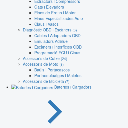
Extractors i Compressors
Gats i Elevadors
Eines de Freno i Motor
Eines Especialitzades Auto
Claus i Vasos
Diagnòstic OBD i Escàners
(6)
Cables i Adaptadors OBD
Emuladors AdBlue
Escàners i Interfícies OBD
Programació ECU i Claus
Accessoris de Cotxe
(24)
Accessoris de Moto
(8)
Baüls i Portacascos
Portaequipatges i Maletes
Accessoris de Bicicleta
(7)
Bateries i Cargadors