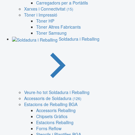
Carregadors per a Portàtils
Xarxes i Connectivitat
(15)
Tòner i Impressió
Tòner HP
Tòner Altres Fabricants
Tòner Samsung
Soldadura i Reballing
Veure-ho tot Soldadura i Reballing
Accessoris de Soldadura
(126)
Estacions de Reballing BGA
Accessoris Reballing
Chipsets Gràfics
Estacions Reballing
Forns Reflow
Stencils i Plantilles BGA