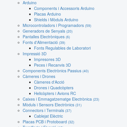
Arduino
Components i Accessoris Arduino
Placas Arduino
Shields i Mòduls Arduino
Microcontroladors i Programadors
(59)
Generadors de Senyals
(20)
Pantalles Electròniques
(6)
Fonts d'Alimentació
(39)
Fonts Regulables de Laboratori
Impressió 3D
Impresores 3D
Peces i Recanvis 3D
Components Electrònics Passius
(40)
Càmeres i Drones
Càmeres d'Acció
Drones i Quadcòpters
Helicòpters i Avions RC
Caixes i Emmagatzematge Electrònica
(23)
Mòduls i Sensors Electrònics
(31)
Connectors i Terminals
(37)
Cablejat Elèctric
Placas PCB i Protoboard
(32)