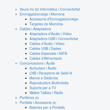
Veure-ho tot Informàtica i Connectivitat
Emmagatzematge i Memòria
Accessoris d'Emmagatzematge
Targetes de Memòria
Cables i Adaptadors
Adaptadors d'Àudio i Vídeo
Adaptadors USB i Connectivitat
Cables d'Àudio i Vídeo
Cables USB i Dades
Cables Especials i SATA
Cables d'Alimentació
Comunicacions i Àudio
Auriculars i Àudio
LNB i Receptors de Satèl·lit
Mancs a Distància
Reproductors Multimèdia
Suports per a TV
Walkie Talkies i Ràdio
Perifèrics
(9)
Portàtils i Accessoris
(6)
Bateries per a Portàtils