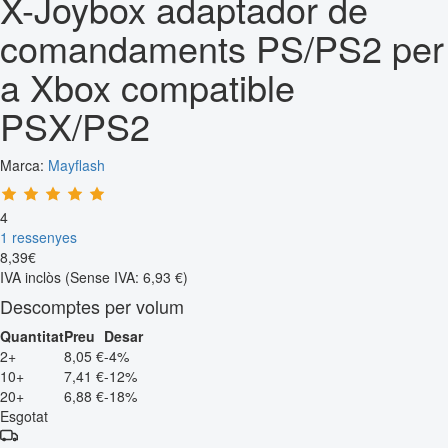
X-Joybox adaptador de
comandaments PS/PS2 per
a Xbox compatible
PSX/PS2
Marca:
Mayflash
4
1 ressenyes
8
,
39
€
IVA inclòs
(Sense IVA: 6,93 €)
Descomptes per volum
Quantitat
Preu
Desar
2+
8,05 €
-4%
10+
7,41 €
-12%
20+
6,88 €
-18%
Esgotat