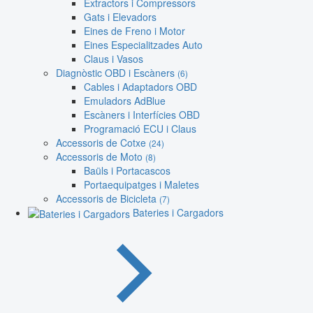
Extractors i Compressors
Gats i Elevadors
Eines de Freno i Motor
Eines Especialitzades Auto
Claus i Vasos
Diagnòstic OBD i Escàners
(6)
Cables i Adaptadors OBD
Emuladors AdBlue
Escàners i Interfícies OBD
Programació ECU i Claus
Accessoris de Cotxe
(24)
Accessoris de Moto
(8)
Baüls i Portacascos
Portaequipatges i Maletes
Accessoris de Bicicleta
(7)
Bateries i Cargadors