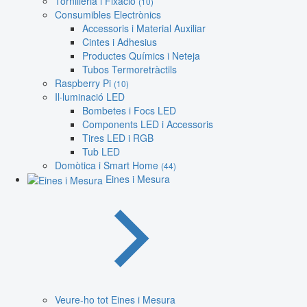
Tornilleria i Fixació
(10)
Consumibles Electrònics
Accessoris i Material Auxiliar
Cintes i Adhesius
Productes Químics i Neteja
Tubos Termoretràctils
Raspberry Pi
(10)
Il·luminació LED
Bombetes i Focs LED
Components LED i Accessoris
Tires LED i RGB
Tub LED
Domòtica i Smart Home
(44)
Eines i Mesura
Veure-ho tot Eines i Mesura