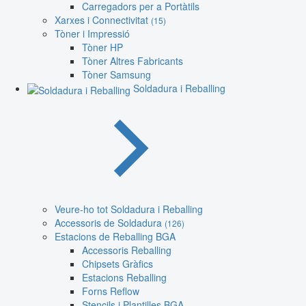
Carregadors per a Portàtils
Xarxes i Connectivitat
(15)
Tòner i Impressió
Tòner HP
Tòner Altres Fabricants
Tòner Samsung
Soldadura i Reballing
Veure-ho tot Soldadura i Reballing
Accessoris de Soldadura
(126)
Estacions de Reballing BGA
Accessoris Reballing
Chipsets Gràfics
Estacions Reballing
Forns Reflow
Stencils i Plantilles BGA