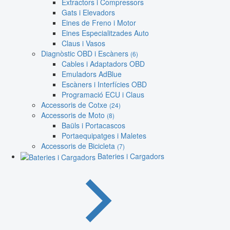
Extractors i Compressors
Gats i Elevadors
Eines de Freno i Motor
Eines Especialitzades Auto
Claus i Vasos
Diagnòstic OBD i Escàners
(6)
Cables i Adaptadors OBD
Emuladors AdBlue
Escàners i Interfícies OBD
Programació ECU i Claus
Accessoris de Cotxe
(24)
Accessoris de Moto
(8)
Baüls i Portacascos
Portaequipatges i Maletes
Accessoris de Bicicleta
(7)
Bateries i Cargadors