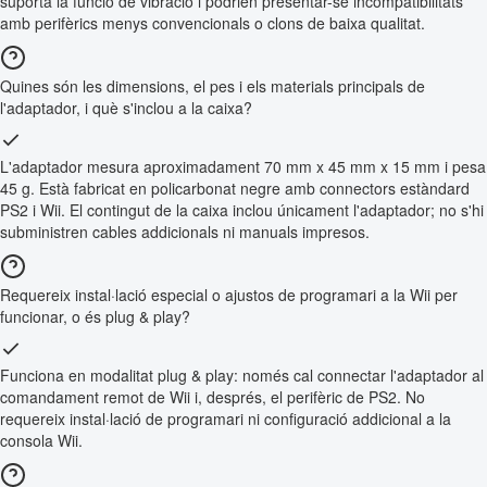
suporta la funció de vibració i podrien presentar-se incompatibilitats
amb perifèrics menys convencionals o clons de baixa qualitat.
Quines són les dimensions, el pes i els materials principals de
l'adaptador, i què s'inclou a la caixa?
L'adaptador mesura aproximadament 70 mm x 45 mm x 15 mm i pesa
45 g. Està fabricat en policarbonat negre amb connectors estàndard
PS2 i Wii. El contingut de la caixa inclou únicament l'adaptador; no s'hi
subministren cables addicionals ni manuals impresos.
Requereix instal·lació especial o ajustos de programari a la Wii per
funcionar, o és plug & play?
Funciona en modalitat plug & play: només cal connectar l'adaptador al
comandament remot de Wii i, després, el perifèric de PS2. No
requereix instal·lació de programari ni configuració addicional a la
consola Wii.