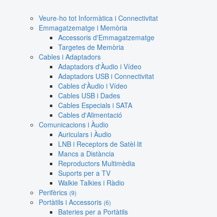
Veure-ho tot Informàtica i Connectivitat
Emmagatzematge i Memòria
Accessoris d'Emmagatzematge
Targetes de Memòria
Cables i Adaptadors
Adaptadors d'Àudio i Vídeo
Adaptadors USB i Connectivitat
Cables d'Àudio i Vídeo
Cables USB i Dades
Cables Especials i SATA
Cables d'Alimentació
Comunicacions i Àudio
Auriculars i Àudio
LNB i Receptors de Satèl·lit
Mancs a Distància
Reproductors Multimèdia
Suports per a TV
Walkie Talkies i Ràdio
Perifèrics
(9)
Portàtils i Accessoris
(6)
Bateries per a Portàtils