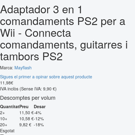
Adaptador 3 en 1
comandaments PS2 per a
Wii - Connecta
comandaments, guitarres i
tambors PS2
Marca:
Mayflash
Sigues el primer a opinar sobre aquest producte
11
,
98
€
IVA inclòs
(Sense IVA: 9,90 €)
Descomptes per volum
Quantitat
Preu
Desar
2+
11,50 €
-4%
10+
10,58 €
-12%
20+
9,82 €
-18%
Esgotat