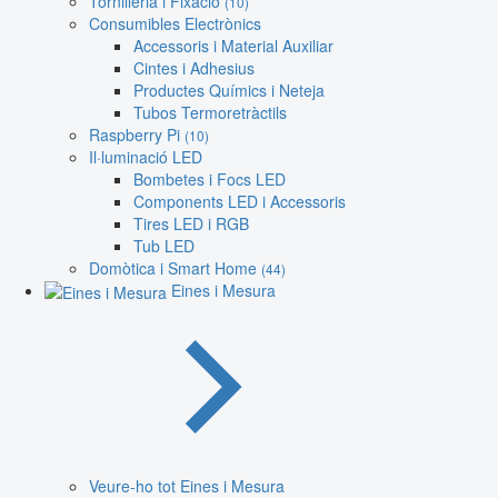
Tornilleria i Fixació
(10)
Consumibles Electrònics
Accessoris i Material Auxiliar
Cintes i Adhesius
Productes Químics i Neteja
Tubos Termoretràctils
Raspberry Pi
(10)
Il·luminació LED
Bombetes i Focs LED
Components LED i Accessoris
Tires LED i RGB
Tub LED
Domòtica i Smart Home
(44)
Eines i Mesura
Veure-ho tot Eines i Mesura