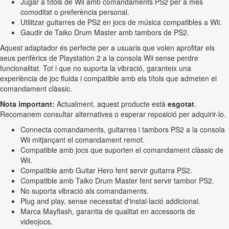
Jugar a títols de Wii amb comandaments PS2 per a més
comoditat o preferència personal.
Utilitzar guitarres de PS2 en jocs de música compatibles a Wii.
Gaudir de Taiko Drum Master amb tambors de PS2.
Aquest adaptador és perfecte per a usuaris que volen aprofitar els
seus perifèrics de Playstation 2 a la consola Wii sense perdre
funcionalitat. Tot i que no suporta la vibració, garanteix una
experiència de joc fluida i compatible amb els títols que admeten el
comandament clàssic.
Nota important:
Actualment, aquest producte està
esgotat
.
Recomanem consultar alternatives o esperar reposició per adquirir-lo.
Connecta comandaments, guitarres i tambors PS2 a la consola
Wii mitjançant el comandament remot.
Compatible amb jocs que suporten el comandament clàssic de
Wii.
Compatible amb Guitar Hero fent servir guitarra PS2.
Compatible amb Taiko Drum Master fent servir tambor PS2.
No suporta vibració als comandaments.
Plug and play, sense necessitat d'instal·lació addicional.
Marca Mayflash, garantia de qualitat en accessoris de
videojocs.