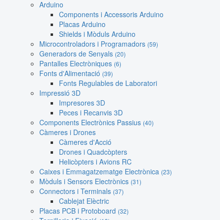
Arduino
Components i Accessoris Arduino
Placas Arduino
Shields i Mòduls Arduino
Microcontroladors i Programadors
(59)
Generadors de Senyals
(20)
Pantalles Electròniques
(6)
Fonts d'Alimentació
(39)
Fonts Regulables de Laboratori
Impressió 3D
Impresores 3D
Peces i Recanvis 3D
Components Electrònics Passius
(40)
Càmeres i Drones
Càmeres d'Acció
Drones i Quadcòpters
Helicòpters i Avions RC
Caixes i Emmagatzematge Electrònica
(23)
Mòduls i Sensors Electrònics
(31)
Connectors i Terminals
(37)
Cablejat Elèctric
Placas PCB i Protoboard
(32)