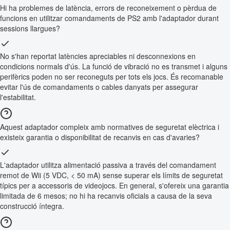
Hi ha problemes de latència, errors de reconeixement o pèrdua de
funcions en utilitzar comandaments de PS2 amb l'adaptador durant
sessions llargues?
No s'han reportat latències apreciables ni desconnexions en
condicions normals d'ús. La funció de vibració no es transmet i alguns
perifèrics poden no ser reconeguts per tots els jocs. És recomanable
evitar l'ús de comandaments o cables danyats per assegurar
l'estabilitat.
Aquest adaptador compleix amb normatives de seguretat elèctrica i
existeix garantia o disponibilitat de recanvis en cas d'avaries?
L'adaptador utilitza alimentació passiva a través del comandament
remot de Wii (5 VDC, < 50 mA) sense superar els límits de seguretat
típics per a accessoris de videojocs. En general, s'ofereix una garantia
limitada de 6 mesos; no hi ha recanvis oficials a causa de la seva
construcció íntegra.