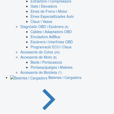
Extractors i Compressors
Gats i Elevadors
Eines de Freno i Motor
Eines Especialitzades Auto
Claus i Vasos
Diagnòstic OBD i Escàners
(6)
Cables i Adaptadors OBD
Emuladors AdBlue
Escàners i Interfícies OBD
Programació ECU i Claus
Accessoris de Cotxe
(24)
Accessoris de Moto
(8)
Baüls i Portacascos
Portaequipatges i Maletes
Accessoris de Bicicleta
(7)
Bateries i Cargadors