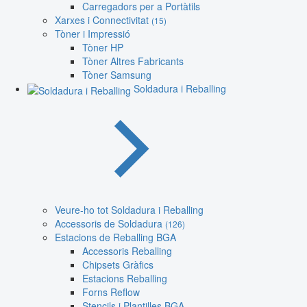
Carregadors per a Portàtils
Xarxes i Connectivitat
(15)
Tòner i Impressió
Tòner HP
Tòner Altres Fabricants
Tòner Samsung
Soldadura i Reballing
Veure-ho tot Soldadura i Reballing
Accessoris de Soldadura
(126)
Estacions de Reballing BGA
Accessoris Reballing
Chipsets Gràfics
Estacions Reballing
Forns Reflow
Stencils i Plantilles BGA