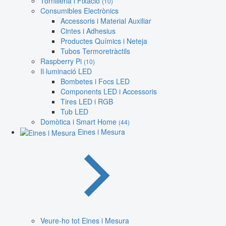
Tornilleria i Fixació
(10)
Consumibles Electrònics
Accessoris i Material Auxiliar
Cintes i Adhesius
Productes Químics i Neteja
Tubos Termoretràctils
Raspberry Pi
(10)
Il·luminació LED
Bombetes i Focs LED
Components LED i Accessoris
Tires LED i RGB
Tub LED
Domòtica i Smart Home
(44)
Eines i Mesura
Veure-ho tot Eines i Mesura