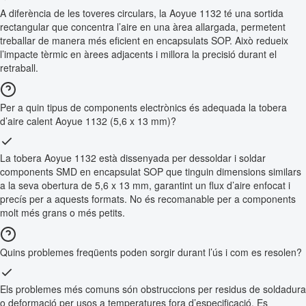
A diferència de les toveres circulars, la Aoyue 1132 té una sortida
rectangular que concentra l’aire en una àrea allargada, permetent
treballar de manera més eficient en encapsulats SOP. Això redueix
l’impacte tèrmic en àrees adjacents i millora la precisió durant el
retraball.
Per a quin tipus de components electrònics és adequada la tobera
d’aire calent Aoyue 1132 (5,6 x 13 mm)?
La tobera Aoyue 1132 està dissenyada per dessoldar i soldar
components SMD en encapsulat SOP que tinguin dimensions similars
a la seva obertura de 5,6 x 13 mm, garantint un flux d’aire enfocat i
precís per a aquests formats. No és recomanable per a components
molt més grans o més petits.
Quins problemes freqüents poden sorgir durant l’ús i com es resolen?
Els problemes més comuns són obstruccions per residus de soldadura
o deformació per usos a temperatures fora d’especificació. Es