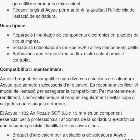
que utilitzen broquets d'aire calent.
Recanvi original Aoyue per mantenir la qualitat i l'eficiència de
l'estació de soldadura.
Usos típics:
Reparació i muntatge de components electrònics en plaques de
circuit imprès.
Soldadura i desoldadura de xips SOP i altres components petits.
Aplicacions que requereixen un flux d'aire calent precís i
controlat.
Compatibilitat i manteniment:
Aquest broquet és compatible amb diverses estacions de soldadura
Aoyue que admeten accessoris d'aire calent. Es recomana verificar el
model de l'estació per assegurar la compatibilitat. Per mantenir-ne el
rendiment, s'aconsella netejar el broquet regularment i evitar cops o
caigudes que el puguin deformar.
El Aoyue 1132 Air Nozzle SOP 5,6 x 13 mm és un component
essencial per a professionals i aficionats de la soldadura electrònica
que busquen precisió i fiabilitat en les seves eines.
Broquet d'aire calent per a estacions de soldadura Aoyue