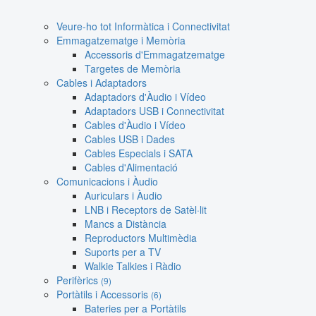
Veure-ho tot Informàtica i Connectivitat
Emmagatzematge i Memòria
Accessoris d'Emmagatzematge
Targetes de Memòria
Cables i Adaptadors
Adaptadors d'Àudio i Vídeo
Adaptadors USB i Connectivitat
Cables d'Àudio i Vídeo
Cables USB i Dades
Cables Especials i SATA
Cables d'Alimentació
Comunicacions i Àudio
Auriculars i Àudio
LNB i Receptors de Satèl·lit
Mancs a Distància
Reproductors Multimèdia
Suports per a TV
Walkie Talkies i Ràdio
Perifèrics
(9)
Portàtils i Accessoris
(6)
Bateries per a Portàtils