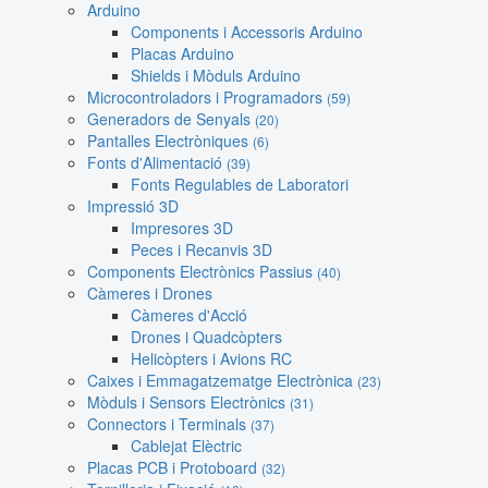
Arduino
Components i Accessoris Arduino
Placas Arduino
Shields i Mòduls Arduino
Microcontroladors i Programadors
(59)
Generadors de Senyals
(20)
Pantalles Electròniques
(6)
Fonts d'Alimentació
(39)
Fonts Regulables de Laboratori
Impressió 3D
Impresores 3D
Peces i Recanvis 3D
Components Electrònics Passius
(40)
Càmeres i Drones
Càmeres d'Acció
Drones i Quadcòpters
Helicòpters i Avions RC
Caixes i Emmagatzematge Electrònica
(23)
Mòduls i Sensors Electrònics
(31)
Connectors i Terminals
(37)
Cablejat Elèctric
Placas PCB i Protoboard
(32)