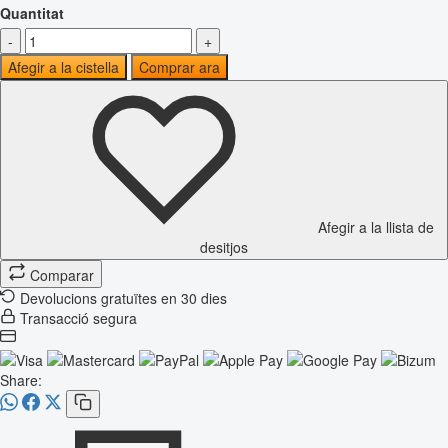
Quantitat
-
+
Afegir a la cistella
Comprar ara
Afegir a la llista de
desitjos
Comparar
Devolucions gratuïtes en 30 dies
Transacció segura
Share: