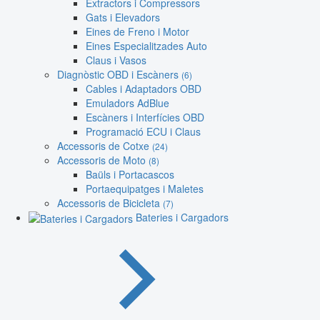
Extractors i Compressors
Gats i Elevadors
Eines de Freno i Motor
Eines Especialitzades Auto
Claus i Vasos
Diagnòstic OBD i Escàners
(6)
Cables i Adaptadors OBD
Emuladors AdBlue
Escàners i Interfícies OBD
Programació ECU i Claus
Accessoris de Cotxe
(24)
Accessoris de Moto
(8)
Baüls i Portacascos
Portaequipatges i Maletes
Accessoris de Bicicleta
(7)
Bateries i Cargadors