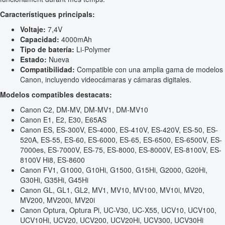
Característiques principals:
Voltaje:
7,4V
Capacidad:
4000mAh
Tipo de batería:
Li-Polymer
Estado:
Nueva
Compatibilidad:
Compatible con una amplia gama de modelos
Canon, incluyendo videocámaras y cámaras digitales.
Modelos compatibles destacats:
Canon C2, DM-MV, DM-MV1, DM-MV10
Canon E1, E2, E30, E65AS
Canon ES, ES-300V, ES-4000, ES-410V, ES-420V, ES-50, ES-
520A, ES-55, ES-60, ES-6000, ES-65, ES-6500, ES-6500V, ES-
7000es, ES-7000V, ES-75, ES-8000, ES-8000V, ES-8100V, ES-
8100V Hi8, ES-8600
Canon FV1, G1000, G10Hi, G1500, G15Hi, G2000, G20Hi,
G30Hi, G35Hi, G45Hi
Canon GL, GL1, GL2, MV1, MV10, MV100, MV10i, MV20,
MV200, MV200i, MV20i
Canon Optura, Optura Pi, UC-V30, UC-X55, UCV10, UCV100,
UCV10Hi, UCV20, UCV200, UCV20Hi, UCV300, UCV30Hi