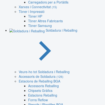
Carregadors per a Portàtils
Xarxes i Connectivitat
(15)
Tòner i Impressió
Tòner HP
Tòner Altres Fabricants
Tòner Samsung
Soldadura i Reballing
Veure-ho tot Soldadura i Reballing
Accessoris de Soldadura
(126)
Estacions de Reballing BGA
Accessoris Reballing
Chipsets Gràfics
Estacions Reballing
Forns Reflow
Stencils i Plantilles BGA