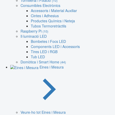
Tornilleria i Fixació
(10)
Consumibles Electrònics
Accessoris i Material Auxiliar
Cintes i Adhesius
Productes Químics i Neteja
Tubos Termoretràctils
Raspberry Pi
(10)
Il·luminació LED
Bombetes i Focs LED
Components LED i Accessoris
Tires LED i RGB
Tub LED
Domòtica i Smart Home
(44)
Eines i Mesura
Veure-ho tot Eines i Mesura