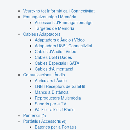
Veure-ho tot Informàtica i Connectivitat
Emmagatzematge i Memòria
Accessoris d'Emmagatzematge
Targetes de Memòria
Cables i Adaptadors
Adaptadors d'Àudio i Vídeo
Adaptadors USB i Connectivitat
Cables d'Àudio i Vídeo
Cables USB i Dades
Cables Especials i SATA
Cables d'Alimentació
Comunicacions i Àudio
Auriculars i Àudio
LNB i Receptors de Satèl·lit
Mancs a Distància
Reproductors Multimèdia
Suports per a TV
Walkie Talkies i Ràdio
Perifèrics
(9)
Portàtils i Accessoris
(6)
Bateries per a Portàtils