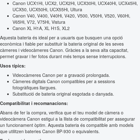
Canon UCX1Hi, UCX2, UCX2Hi, UCX30Hi, UCX40Hi, UCX45Hi,
UCX50, UCX50Hi, UCX55Hi, Ultura
Canon V40, V400, V40Hi, V420, V500, V50Hi, V520, V60Hi,
V65Hi, V72, V75Hi, Vistura
Canon XL H1A, XL H1S, XL2
Aquesta bateria és ideal per a usuaris que busquen una opció
econòmica i fiable per substituir la bateria original de les seves
càmeres i videocàmeres Canon. Gràcies a la seva alta capacitat,
permet gravar i fer fotos durant més temps sense interrupcions.
Usos típics:
Videocàmeres Canon per a gravació prolongada.
Càmeres digitals Canon compatibles per a sessions
fotogràfiques llargues.
Substitució de bateria original esgotada o danyada.
Compatibilitat i recomanacions:
Abans de fer la compra, verifica que el teu model de càmera o
videocàmera Canon estigui a la llista de compatibilitat per assegurar
un funcionament òptim. Aquesta bateria és compatible amb models
que utilitzen bateries Canon BP-930 o equivalents.