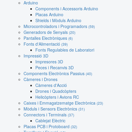
Arduino
Components i Accessoris Arduino
Placas Arduino
Shields i Mòduls Arduino
Microcontroladors i Programadors
(59)
Generadors de Senyals
(20)
Pantalles Electròniques
(6)
Fonts d'Alimentació
(39)
Fonts Regulables de Laboratori
Impressió 3D
Impresores 3D
Peces i Recanvis 3D
Components Electrònics Passius
(40)
Càmeres i Drones
Càmeres d'Acció
Drones i Quadcòpters
Helicòpters i Avions RC
Caixes i Emmagatzematge Electrònica
(23)
Mòduls i Sensors Electrònics
(31)
Connectors i Terminals
(37)
Cablejat Elèctric
Placas PCB i Protoboard
(32)