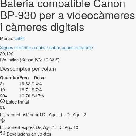
Bateria compatible Canon
BP-930 per a videocàmeres
i càmeres digitals
Marca:
satkit
Sigues el primer a opinar sobre aquest producte
20
,
12
€
IVA inclòs
(Sense IVA: 16,63 €)
Descomptes per volum
Quantitat
Preu
Desar
2+
19,32 €
-4%
10+
18,71 €
-7%
20+
16,70 €
-17%
Estoc limitat
Lliurament estàndard
Dt, Ago 11 - Dj, Ago 13
Lliurament exprés
Dv, Ago 7 - Dl, Ago 10
Devolucions en 30 dies