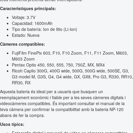
Característiques principals:
Voltaje: 3.7V
Capacidad: 1600mAh
Tipo de batería: Ion de litio (Li-Ion)
Estado: Nueva
Càmeres compatibles:
FujiFilm FinePix 603, F10, F10 Zoom, F11, F11 Zoom, M603,
M603 Zoom
Pentax Optio 450, 550, 555, 750, 750Z, MX, MX4
Ricoh Caplio 300G, 400G wide, 500G, 500G wide, 500SE, G3,
G3 model M, G3S, G4, G4 wide, GX, GX8, Pro G3, R330, RR10,
RR30, RX
Aquesta bateria és ideal per a usuaris que busquen un
reemplaçament econòmic i fiable per a les seves càmeres digitals i
videocàmeres compatibles. És important consultar el manual de la
teva càmera per confirmar la compatibilitat amb la bateria NP-120
abans de fer la compra.
Usos típics: