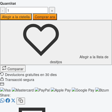
Quantitat
-
+
Afegir a la cistella
Comprar ara
Afegir a la llista de
desitjos
Comparar
Devolucions gratuïtes en 30 dies
Transacció segura
Share: