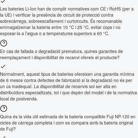
Les bateries Li-Ion han de complir normatives com CE i RoHS (per a
la UE) i verificar la presència de circuit de protecció contra
sobrecàrrega, sobreescalfament i curtcircuits. És recomanable
emmagatzemar la bateria entre 10 °C i 25 °C, evitar cops i no
exposar-la a l’aigua o a temperatures superiors a 60 °C.
En cas de fallada o degradació prematura, quines garanties de
reemplaçament i disponibilitat de recanvi ofereix el producte?
Normalment, aquest tipus de bateries ofereixen una garantia mínima
de 6 mesos contra defectes de fabricació si la degradació no és per
un ús inadequat. La disponibilitat de recanvis sol ser alta en
distribuïdors especialitzats, tot i que depèn del model i de la normativa
local de postvenda.
Quina és la vida útil estimada de la bateria compatible Fuji NP-120 en
cicles de càrrega completa i com es compara amb la bateria original
de Fuji?