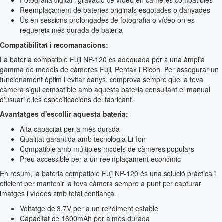
Fotografia digital i gravació de vídeo en càmeres compatibles
Reemplaçament de bateries originals esgotades o danyades
Ús en sessions prolongades de fotografia o vídeo on es
requereix més durada de bateria
Compatibilitat i recomanacions:
La bateria compatible Fuji NP-120 és adequada per a una àmplia
gamma de models de càmeres Fuji, Pentax i Ricoh. Per assegurar un
funcionament òptim i evitar danys, comprova sempre que la teva
càmera sigui compatible amb aquesta bateria consultant el manual
d'usuari o les especificacions del fabricant.
Avantatges d'escollir aquesta bateria:
Alta capacitat per a més durada
Qualitat garantida amb tecnologia Li-Ion
Compatible amb múltiples models de càmeres populars
Preu accessible per a un reemplaçament econòmic
En resum, la bateria compatible Fuji NP-120 és una solució pràctica i
eficient per mantenir la teva càmera sempre a punt per capturar
imatges i vídeos amb total confiança.
Voltatge de 3.7V per a un rendiment estable
Capacitat de 1600mAh per a més durada