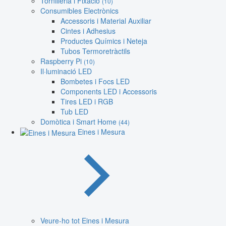
Tornilleria i Fixació
(10)
Consumibles Electrònics
Accessoris i Material Auxiliar
Cintes i Adhesius
Productes Químics i Neteja
Tubos Termoretràctils
Raspberry Pi
(10)
Il·luminació LED
Bombetes i Focs LED
Components LED i Accessoris
Tires LED i RGB
Tub LED
Domòtica i Smart Home
(44)
Eines i Mesura
Veure-ho tot Eines i Mesura