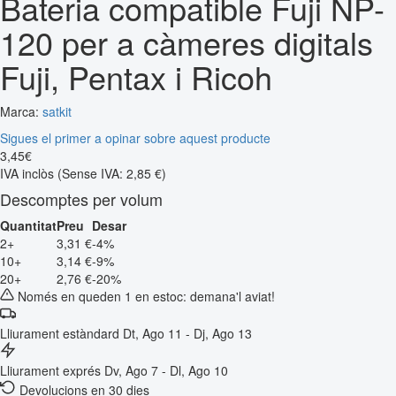
Bateria compatible Fuji NP-
120 per a càmeres digitals
Fuji, Pentax i Ricoh
Marca:
satkit
Sigues el primer a opinar sobre aquest producte
3
,
45
€
IVA inclòs
(Sense IVA: 2,85 €)
Descomptes per volum
Quantitat
Preu
Desar
2+
3,31 €
-4%
10+
3,14 €
-9%
20+
2,76 €
-20%
Només en queden 1 en estoc: demana'l aviat!
Lliurament estàndard
Dt, Ago 11 - Dj, Ago 13
Lliurament exprés
Dv, Ago 7 - Dl, Ago 10
Devolucions en 30 dies