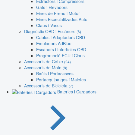
Extractors i Compressors
Gats i Elevadors
Eines de Freno i Motor
Eines Especialitzades Auto
Claus i Vasos
Diagnòstic OBD i Escàners
(6)
Cables i Adaptadors OBD
Emuladors AdBlue
Escàners i Interfícies OBD
Programació ECU i Claus
Accessoris de Cotxe
(24)
Accessoris de Moto
(8)
Baüls i Portacascos
Portaequipatges i Maletes
Accessoris de Bicicleta
(7)
Bateries i Cargadors