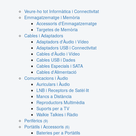
Veure-ho tot Informàtica i Connectivitat
Emmagatzematge i Memòria
Accessoris d'Emmagatzematge
Targetes de Memòria
Cables i Adaptadors
Adaptadors d'Àudio i Vídeo
Adaptadors USB i Connectivitat
Cables d'Àudio i Vídeo
Cables USB i Dades
Cables Especials i SATA
Cables d'Alimentació
Comunicacions i Àudio
Auriculars i Àudio
LNB i Receptors de Satèl·lit
Mancs a Distància
Reproductors Multimèdia
Suports per a TV
Walkie Talkies i Ràdio
Perifèrics
(9)
Portàtils i Accessoris
(6)
Bateries per a Portàtils