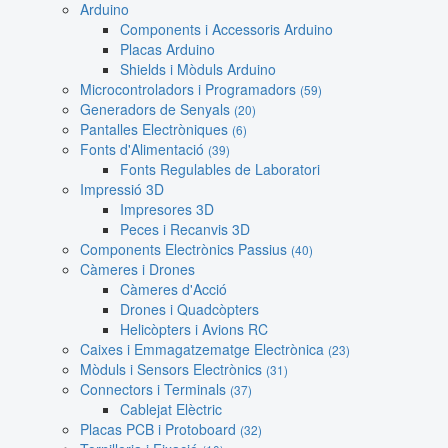
Arduino
Components i Accessoris Arduino
Placas Arduino
Shields i Mòduls Arduino
Microcontroladors i Programadors
(59)
Generadors de Senyals
(20)
Pantalles Electròniques
(6)
Fonts d'Alimentació
(39)
Fonts Regulables de Laboratori
Impressió 3D
Impresores 3D
Peces i Recanvis 3D
Components Electrònics Passius
(40)
Càmeres i Drones
Càmeres d'Acció
Drones i Quadcòpters
Helicòpters i Avions RC
Caixes i Emmagatzematge Electrònica
(23)
Mòduls i Sensors Electrònics
(31)
Connectors i Terminals
(37)
Cablejat Elèctric
Placas PCB i Protoboard
(32)