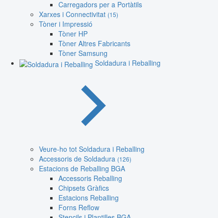
Carregadors per a Portàtils
Xarxes i Connectivitat
(15)
Tòner i Impressió
Tòner HP
Tòner Altres Fabricants
Tòner Samsung
Soldadura i Reballing
Veure-ho tot Soldadura i Reballing
Accessoris de Soldadura
(126)
Estacions de Reballing BGA
Accessoris Reballing
Chipsets Gràfics
Estacions Reballing
Forns Reflow
Stencils i Plantilles BGA