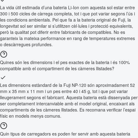
La vida útil estimada d’una bateria Li-Ion com aquesta sol estar entre
300 i 500 cicles de càrrega completa, tot i que pot variar segons l’ús i
les condicions ambientals. Pel que fa a la bateria original de Fuji, la
longevitat sol ser similar si s’utilitzen cèl·lules i protecció equivalents,
però la qualitat pot diferir entre fabricants de compatibles. No es
garanteix la mateixa performance en rang de temperatures extremes
o descàrregues profundes.
Quines són les dimensions i el pes exactes de la bateria i és 100%
compatible amb el compartiment de les càmeres llistades?
Les dimensions estàndard de la Fuji NP-120 són aproximadament 52
mm x 35 mm x 11 mm i un pes entre 40 i 45 g, tot i que pot variar
lleugerament segons el fabricant. Aquesta bateria està dissenyada per
ser completament intercanviable amb el model original, encaixant als
compartiments de les càmeres llistades. Es recomana verificar l’espai
físic en models menys comuns.
Quin tipus de carregadors es poden fer servir amb aquesta bateria