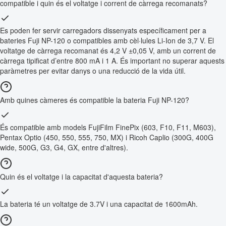
compatible i quin és el voltatge i corrent de càrrega recomanats?
Es poden fer servir carregadors dissenyats específicament per a
bateries Fuji NP-120 o compatibles amb cèl·lules Li-Ion de 3,7 V. El
voltatge de càrrega recomanat és 4,2 V ±0,05 V, amb un corrent de
càrrega tipificat d’entre 800 mA i 1 A. És important no superar aquests
paràmetres per evitar danys o una reducció de la vida útil.
Amb quines càmeres és compatible la bateria Fuji NP-120?
És compatible amb models FujiFilm FinePix (603, F10, F11, M603),
Pentax Optio (450, 550, 555, 750, MX) i Ricoh Caplio (300G, 400G
wide, 500G, G3, G4, GX, entre d'altres).
Quin és el voltatge i la capacitat d'aquesta bateria?
La bateria té un voltatge de 3.7V i una capacitat de 1600mAh.