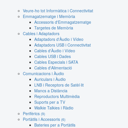
Veure-ho tot Informàtica i Connectivitat
Emmagatzematge i Memòria
Accessoris d'Emmagatzematge
Targetes de Memòria
Cables i Adaptadors
Adaptadors d'Àudio i Vídeo
Adaptadors USB i Connectivitat
Cables d'Àudio i Vídeo
Cables USB i Dades
Cables Especials i SATA
Cables d'Alimentació
Comunicacions i Àudio
Auriculars i Àudio
LNB i Receptors de Satèl·lit
Mancs a Distància
Reproductors Multimèdia
Suports per a TV
Walkie Talkies i Ràdio
Perifèrics
(9)
Portàtils i Accessoris
(6)
Bateries per a Portàtils