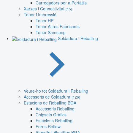
Carregadors per a Portàtils
Xarxes i Connectivitat
(15)
Tòner i Impressió
Tòner HP
Tòner Altres Fabricants
Tòner Samsung
Soldadura i Reballing
Veure-ho tot Soldadura i Reballing
Accessoris de Soldadura
(126)
Estacions de Reballing BGA
Accessoris Reballing
Chipsets Gràfics
Estacions Reballing
Forns Reflow
Stencils i Plantilles BGA