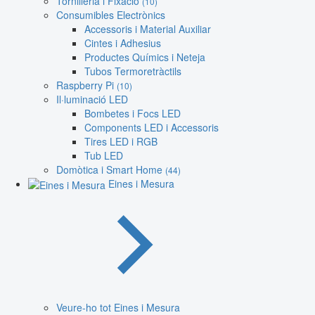
Tornilleria i Fixació
(10)
Consumibles Electrònics
Accessoris i Material Auxiliar
Cintes i Adhesius
Productes Químics i Neteja
Tubos Termoretràctils
Raspberry Pi
(10)
Il·luminació LED
Bombetes i Focs LED
Components LED i Accessoris
Tires LED i RGB
Tub LED
Domòtica i Smart Home
(44)
Eines i Mesura
Veure-ho tot Eines i Mesura