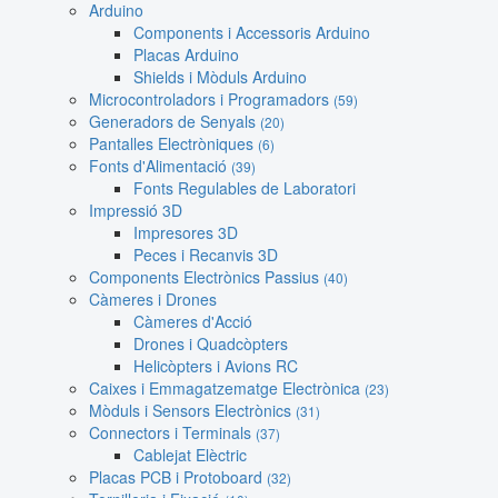
Arduino
Components i Accessoris Arduino
Placas Arduino
Shields i Mòduls Arduino
Microcontroladors i Programadors
(59)
Generadors de Senyals
(20)
Pantalles Electròniques
(6)
Fonts d'Alimentació
(39)
Fonts Regulables de Laboratori
Impressió 3D
Impresores 3D
Peces i Recanvis 3D
Components Electrònics Passius
(40)
Càmeres i Drones
Càmeres d'Acció
Drones i Quadcòpters
Helicòpters i Avions RC
Caixes i Emmagatzematge Electrònica
(23)
Mòduls i Sensors Electrònics
(31)
Connectors i Terminals
(37)
Cablejat Elèctric
Placas PCB i Protoboard
(32)