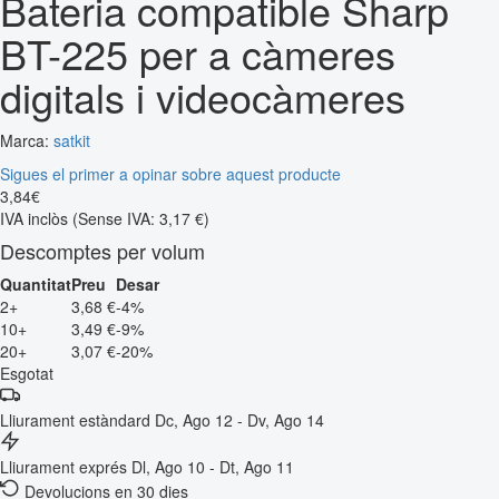
Bateria compatible Sharp
BT-225 per a càmeres
digitals i videocàmeres
Marca:
satkit
Sigues el primer a opinar sobre aquest producte
3
,
84
€
IVA inclòs
(Sense IVA: 3,17 €)
Descomptes per volum
Quantitat
Preu
Desar
2+
3,68 €
-4%
10+
3,49 €
-9%
20+
3,07 €
-20%
Esgotat
Lliurament estàndard
Dc, Ago 12 - Dv, Ago 14
Lliurament exprés
Dl, Ago 10 - Dt, Ago 11
Devolucions en 30 dies