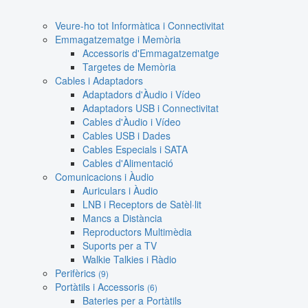
Veure-ho tot Informàtica i Connectivitat
Emmagatzematge i Memòria
Accessoris d'Emmagatzematge
Targetes de Memòria
Cables i Adaptadors
Adaptadors d'Àudio i Vídeo
Adaptadors USB i Connectivitat
Cables d'Àudio i Vídeo
Cables USB i Dades
Cables Especials i SATA
Cables d'Alimentació
Comunicacions i Àudio
Auriculars i Àudio
LNB i Receptors de Satèl·lit
Mancs a Distància
Reproductors Multimèdia
Suports per a TV
Walkie Talkies i Ràdio
Perifèrics
(9)
Portàtils i Accessoris
(6)
Bateries per a Portàtils