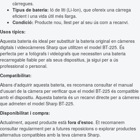
càrregues.
Tipus de bateria:
Ió de liti (Li-Ion), que ofereix una càrrega
eficient i una vida útil més llarga.
Condició:
Producte nou, llest per al seu ús com a recanvi.
Usos típics:
Aquesta bateria és ideal per substituir la bateria original en càmeres
digitals i videocàmeres Sharp que utilitzen el model BT-225. És
perfecta per a fotògrafs i videògrafs que necessiten una bateria
recarregable fiable per als seus dispositius, ja sigui per a ús
professional o personal.
Compatibilitat:
Abans d'adquirir aquesta bateria, es recomana consultar el manual
d'usuari de la càmera per verificar que el model BT-225 és compatible
amb el dispositiu. Aquesta bateria és un recanvi directe per a càmeres
que admeten el model Sharp BT-225.
Disponibilitat i compra:
Actualment, aquest producte està
fora d'estoc
. Et recomanem
consultar regularment per a futures reposicions o explorar productes
alternatius compatibles amb la teva càmera Sharp.