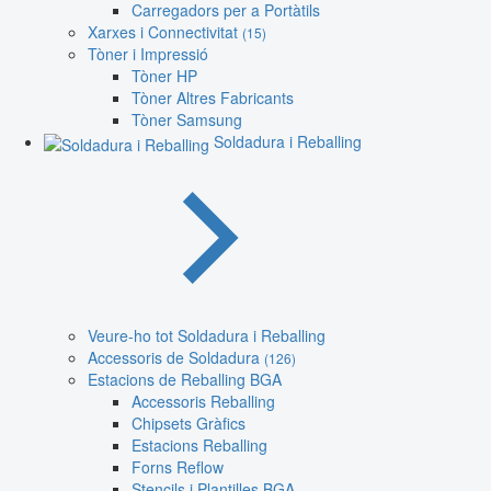
Carregadors per a Portàtils
Xarxes i Connectivitat
(15)
Tòner i Impressió
Tòner HP
Tòner Altres Fabricants
Tòner Samsung
Soldadura i Reballing
Veure-ho tot Soldadura i Reballing
Accessoris de Soldadura
(126)
Estacions de Reballing BGA
Accessoris Reballing
Chipsets Gràfics
Estacions Reballing
Forns Reflow
Stencils i Plantilles BGA