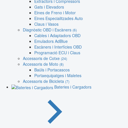
Extractors i Compressors
Gats i Elevadors
Eines de Freno i Motor
Eines Especialitzades Auto
Claus i Vasos
Diagnòstic OBD i Escàners
(6)
Cables i Adaptadors OBD
Emuladors AdBlue
Escàners i Interfícies OBD
Programació ECU i Claus
Accessoris de Cotxe
(24)
Accessoris de Moto
(8)
Baüls i Portacascos
Portaequipatges i Maletes
Accessoris de Bicicleta
(7)
Bateries i Cargadors