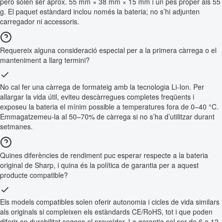
però solen ser aprox. 55 mm × 38 mm × 15 mm i un pes proper als 55
g. El paquet estàndard inclou només la bateria; no s’hi adjunten
carregador ni accessoris.
Requereix alguna consideració especial per a la primera càrrega o el
manteniment a llarg termini?
No cal fer una càrrega de formateig amb la tecnologia Li-Ion. Per
allargar la vida útil, eviteu descàrregues completes freqüents i
exposeu la bateria el mínim possible a temperatures fora de 0–40 °C.
Emmagatzemeu-la al 50–70% de càrrega si no s’ha d’utilitzar durant
setmanes.
Quines diferències de rendiment puc esperar respecte a la bateria
original de Sharp, i quina és la política de garantia per a aquest
producte compatible?
Els models compatibles solen oferir autonomia i cicles de vida similars
als originals si compleixen els estàndards CE/RoHS, tot i que poden
diferir en durabilitat segons el proveïdor. La garantia sol ser de 6 a 12