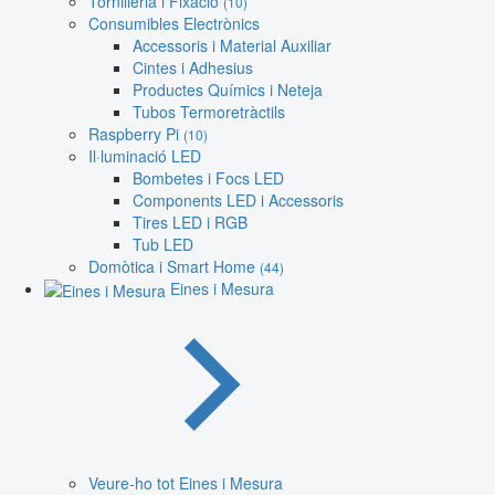
Tornilleria i Fixació
(10)
Consumibles Electrònics
Accessoris i Material Auxiliar
Cintes i Adhesius
Productes Químics i Neteja
Tubos Termoretràctils
Raspberry Pi
(10)
Il·luminació LED
Bombetes i Focs LED
Components LED i Accessoris
Tires LED i RGB
Tub LED
Domòtica i Smart Home
(44)
Eines i Mesura
Veure-ho tot Eines i Mesura