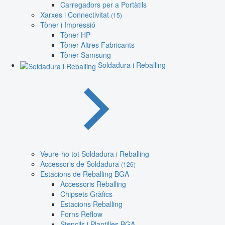
Carregadors per a Portàtils
Xarxes i Connectivitat
(15)
Tòner i Impressió
Tòner HP
Tòner Altres Fabricants
Tòner Samsung
Soldadura i Reballing
Veure-ho tot Soldadura i Reballing
Accessoris de Soldadura
(126)
Estacions de Reballing BGA
Accessoris Reballing
Chipsets Gràfics
Estacions Reballing
Forns Reflow
Stencils i Plantilles BGA