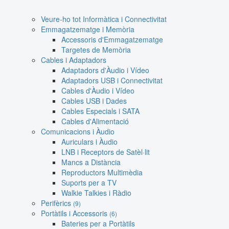
Veure-ho tot Informàtica i Connectivitat
Emmagatzematge i Memòria
Accessoris d'Emmagatzematge
Targetes de Memòria
Cables i Adaptadors
Adaptadors d'Àudio i Vídeo
Adaptadors USB i Connectivitat
Cables d'Àudio i Vídeo
Cables USB i Dades
Cables Especials i SATA
Cables d'Alimentació
Comunicacions i Àudio
Auriculars i Àudio
LNB i Receptors de Satèl·lit
Mancs a Distància
Reproductors Multimèdia
Suports per a TV
Walkie Talkies i Ràdio
Perifèrics
(9)
Portàtils i Accessoris
(6)
Bateries per a Portàtils