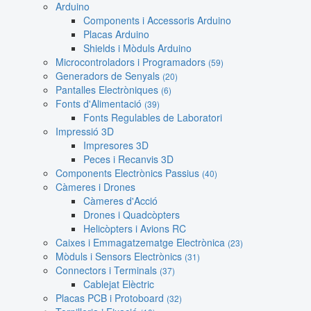
Arduino
Components i Accessoris Arduino
Placas Arduino
Shields i Mòduls Arduino
Microcontroladors i Programadors
(59)
Generadors de Senyals
(20)
Pantalles Electròniques
(6)
Fonts d'Alimentació
(39)
Fonts Regulables de Laboratori
Impressió 3D
Impresores 3D
Peces i Recanvis 3D
Components Electrònics Passius
(40)
Càmeres i Drones
Càmeres d'Acció
Drones i Quadcòpters
Helicòpters i Avions RC
Caixes i Emmagatzematge Electrònica
(23)
Mòduls i Sensors Electrònics
(31)
Connectors i Terminals
(37)
Cablejat Elèctric
Placas PCB i Protoboard
(32)