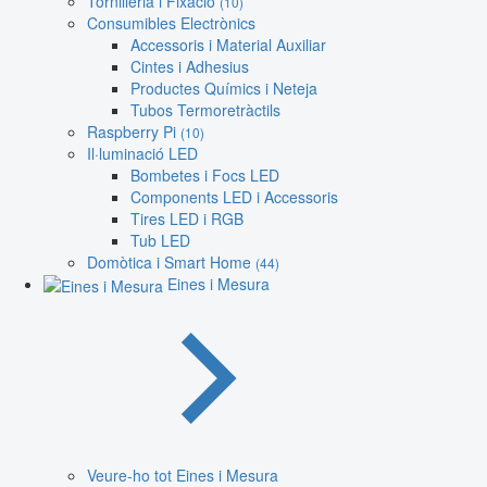
Tornilleria i Fixació
(10)
Consumibles Electrònics
Accessoris i Material Auxiliar
Cintes i Adhesius
Productes Químics i Neteja
Tubos Termoretràctils
Raspberry Pi
(10)
Il·luminació LED
Bombetes i Focs LED
Components LED i Accessoris
Tires LED i RGB
Tub LED
Domòtica i Smart Home
(44)
Eines i Mesura
Veure-ho tot Eines i Mesura