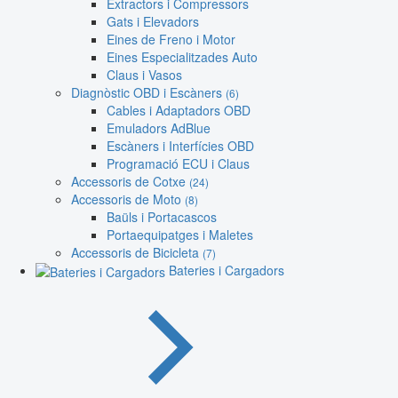
Extractors i Compressors
Gats i Elevadors
Eines de Freno i Motor
Eines Especialitzades Auto
Claus i Vasos
Diagnòstic OBD i Escàners
(6)
Cables i Adaptadors OBD
Emuladors AdBlue
Escàners i Interfícies OBD
Programació ECU i Claus
Accessoris de Cotxe
(24)
Accessoris de Moto
(8)
Baüls i Portacascos
Portaequipatges i Maletes
Accessoris de Bicicleta
(7)
Bateries i Cargadors