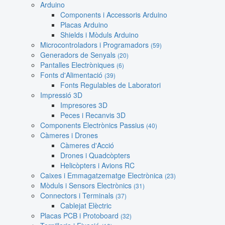
Arduino
Components i Accessoris Arduino
Placas Arduino
Shields i Mòduls Arduino
Microcontroladors i Programadors
(59)
Generadors de Senyals
(20)
Pantalles Electròniques
(6)
Fonts d'Alimentació
(39)
Fonts Regulables de Laboratori
Impressió 3D
Impresores 3D
Peces i Recanvis 3D
Components Electrònics Passius
(40)
Càmeres i Drones
Càmeres d'Acció
Drones i Quadcòpters
Helicòpters i Avions RC
Caixes i Emmagatzematge Electrònica
(23)
Mòduls i Sensors Electrònics
(31)
Connectors i Terminals
(37)
Cablejat Elèctric
Placas PCB i Protoboard
(32)