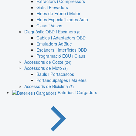
Extractors i Compressors
Gats i Elevadors
Eines de Freno i Motor
Eines Especialitzades Auto
Claus i Vasos
Diagnòstic OBD i Escàners
(6)
Cables i Adaptadors OBD
Emuladors AdBlue
Escàners i Interfícies OBD
Programació ECU i Claus
Accessoris de Cotxe
(24)
Accessoris de Moto
(8)
Baüls i Portacascos
Portaequipatges i Maletes
Accessoris de Bicicleta
(7)
Bateries i Cargadors