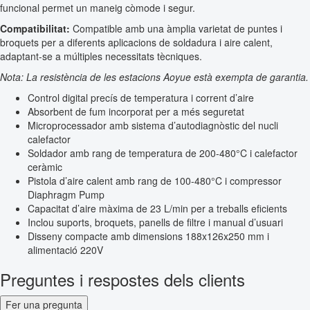
funcional permet un maneig còmode i segur.
Compatibilitat:
Compatible amb una àmplia varietat de puntes i
broquets per a diferents aplicacions de soldadura i aire calent,
adaptant-se a múltiples necessitats tècniques.
Nota: La resistència de les estacions Aoyue està exempta de garantia.
Control digital precís de temperatura i corrent d’aire
Absorbent de fum incorporat per a més seguretat
Microprocessador amb sistema d’autodiagnòstic del nucli
calefactor
Soldador amb rang de temperatura de 200-480°C i calefactor
ceràmic
Pistola d’aire calent amb rang de 100-480°C i compressor
Diaphragm Pump
Capacitat d’aire màxima de 23 L/min per a treballs eficients
Inclou suports, broquets, panells de filtre i manual d’usuari
Disseny compacte amb dimensions 188x126x250 mm i
alimentació 220V
Preguntes i respostes dels clients
Fer una pregunta