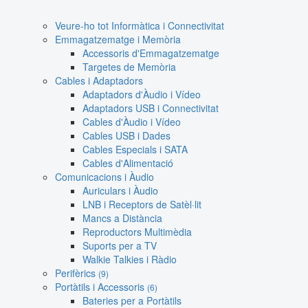
Veure-ho tot Informàtica i Connectivitat
Emmagatzematge i Memòria
Accessoris d'Emmagatzematge
Targetes de Memòria
Cables i Adaptadors
Adaptadors d'Àudio i Vídeo
Adaptadors USB i Connectivitat
Cables d'Àudio i Vídeo
Cables USB i Dades
Cables Especials i SATA
Cables d'Alimentació
Comunicacions i Àudio
Auriculars i Àudio
LNB i Receptors de Satèl·lit
Mancs a Distància
Reproductors Multimèdia
Suports per a TV
Walkie Talkies i Ràdio
Perifèrics
(9)
Portàtils i Accessoris
(6)
Bateries per a Portàtils