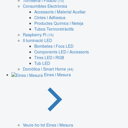
Tornilleria i Fixació
(10)
Consumibles Electrònics
Accessoris i Material Auxiliar
Cintes i Adhesius
Productes Químics i Neteja
Tubos Termoretràctils
Raspberry Pi
(10)
Il·luminació LED
Bombetes i Focs LED
Components LED i Accessoris
Tires LED i RGB
Tub LED
Domòtica i Smart Home
(44)
Eines i Mesura
Veure-ho tot Eines i Mesura