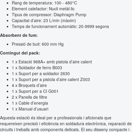
Rang de temperatura: 100 - 480°C
Element calefactor: Nucli metàl·lic
Tipus de compressor: Diaphragm Pump
Capacitat d’aire: 23 L/min (màxim)
Temps de funcionament automàtic: 20-9999 segons
Absorbent de fum:
Pressió de buit: 600 mm Hg
Contingut del pack:
1 x Estació 968A+ amb pistola d’aire calent
1 x Soldador de ferro B003
1 x Suport per a soldador 2630
1 x Suport per a pistola d’aire calent Z003
4 x Broquets d’aire
1 x Suport per a CI G001
2 x Panells de filtre
1 x Cable d’energia
1 x Manual d’usuari
Aquesta estació és ideal per a professionals i aficionats que
requereixen precisió i eficiència en soldadura electrònica, reparació de
circuits i treballs amb components delicats. El seu disseny compacte i