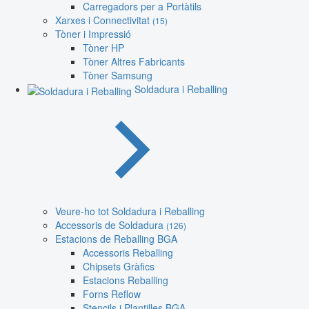
Carregadors per a Portàtils
Xarxes i Connectivitat
(15)
Tòner i Impressió
Tòner HP
Tòner Altres Fabricants
Tòner Samsung
Soldadura i Reballing
Veure-ho tot Soldadura i Reballing
Accessoris de Soldadura
(126)
Estacions de Reballing BGA
Accessoris Reballing
Chipsets Gràfics
Estacions Reballing
Forns Reflow
Stencils i Plantilles BGA