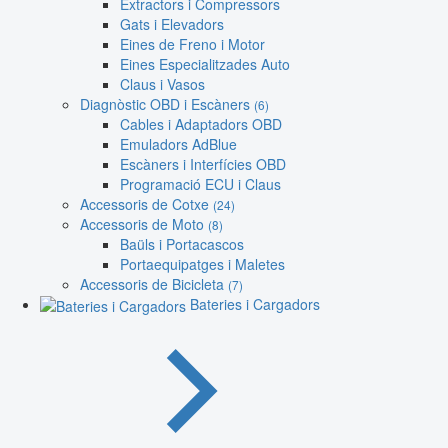
Extractors i Compressors
Gats i Elevadors
Eines de Freno i Motor
Eines Especialitzades Auto
Claus i Vasos
Diagnòstic OBD i Escàners
(6)
Cables i Adaptadors OBD
Emuladors AdBlue
Escàners i Interfícies OBD
Programació ECU i Claus
Accessoris de Cotxe
(24)
Accessoris de Moto
(8)
Baüls i Portacascos
Portaequipatges i Maletes
Accessoris de Bicicleta
(7)
Bateries i Cargadors