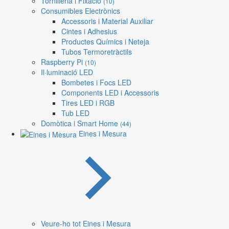
Tornilleria i Fixació
(10)
Consumibles Electrònics
Accessoris i Material Auxiliar
Cintes i Adhesius
Productes Químics i Neteja
Tubos Termoretràctils
Raspberry Pi
(10)
Il·luminació LED
Bombetes i Focs LED
Components LED i Accessoris
Tires LED i RGB
Tub LED
Domòtica i Smart Home
(44)
Eines i Mesura
Veure-ho tot Eines i Mesura