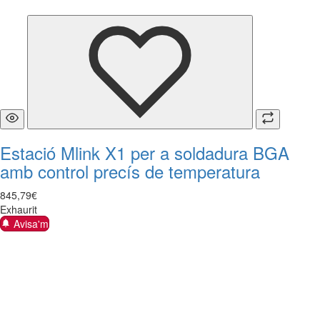
Estació Mlink X1 per a soldadura BGA
amb control precís de temperatura
845
,
79
€
Exhaurit
Avisa'm