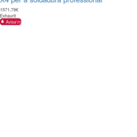
1571
,
79
€
Exhaurit
Avisa'm