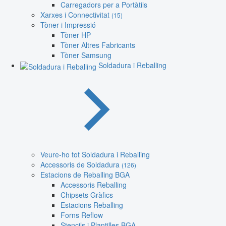
Carregadors per a Portàtils
Xarxes i Connectivitat
(15)
Tòner i Impressió
Tòner HP
Tòner Altres Fabricants
Tòner Samsung
Soldadura i Reballing
Veure-ho tot Soldadura i Reballing
Accessoris de Soldadura
(126)
Estacions de Reballing BGA
Accessoris Reballing
Chipsets Gràfics
Estacions Reballing
Forns Reflow
Stencils i Plantilles BGA