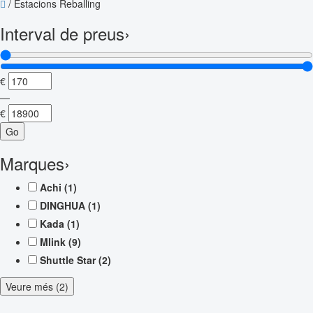
/
Estacions Reballing
Interval de preus
›
€
—
€
Go
Marques
›
Achi
(1)
DINGHUA
(1)
Kada
(1)
Mlink
(9)
Shuttle Star
(2)
Veure més (2)