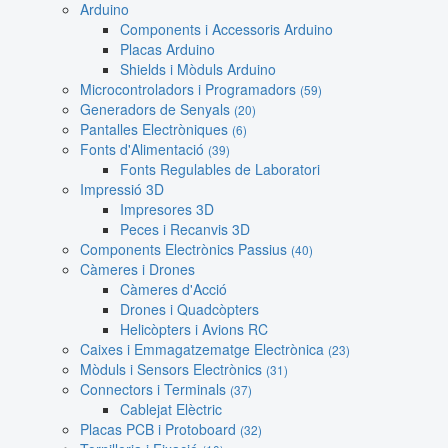
Arduino
Components i Accessoris Arduino
Placas Arduino
Shields i Mòduls Arduino
Microcontroladors i Programadors
(59)
Generadors de Senyals
(20)
Pantalles Electròniques
(6)
Fonts d'Alimentació
(39)
Fonts Regulables de Laboratori
Impressió 3D
Impresores 3D
Peces i Recanvis 3D
Components Electrònics Passius
(40)
Càmeres i Drones
Càmeres d'Acció
Drones i Quadcòpters
Helicòpters i Avions RC
Caixes i Emmagatzematge Electrònica
(23)
Mòduls i Sensors Electrònics
(31)
Connectors i Terminals
(37)
Cablejat Elèctric
Placas PCB i Protoboard
(32)