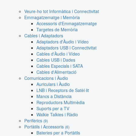
Veure-ho tot Informàtica i Connectivitat
Emmagatzematge i Memòria
Accessoris d'Emmagatzematge
Targetes de Memòria
Cables i Adaptadors
Adaptadors d'Àudio i Vídeo
Adaptadors USB i Connectivitat
Cables d'Àudio i Vídeo
Cables USB i Dades
Cables Especials i SATA
Cables d'Alimentació
Comunicacions i Àudio
Auriculars i Àudio
LNB i Receptors de Satèl·lit
Mancs a Distància
Reproductors Multimèdia
Suports per a TV
Walkie Talkies i Ràdio
Perifèrics
(9)
Portàtils i Accessoris
(6)
Bateries per a Portàtils