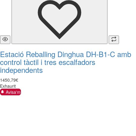
Estació Reballing Dinghua DH-B1-C amb
control tàctil i tres escalfadors
independents
1450
,
79
€
Exhaurit
Avisa'm