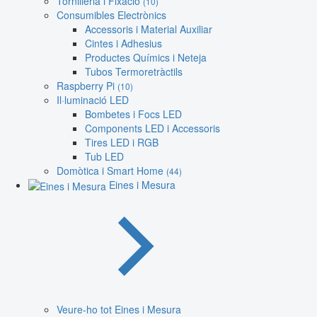
Tornilleria i Fixació
(10)
Consumibles Electrònics
Accessoris i Material Auxiliar
Cintes i Adhesius
Productes Químics i Neteja
Tubos Termoretràctils
Raspberry Pi
(10)
Il·luminació LED
Bombetes i Focs LED
Components LED i Accessoris
Tires LED i RGB
Tub LED
Domòtica i Smart Home
(44)
Eines i Mesura
Veure-ho tot Eines i Mesura