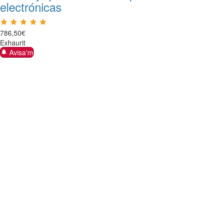
electrónicas
786
,
50
€
Exhaurit
Avisa'm