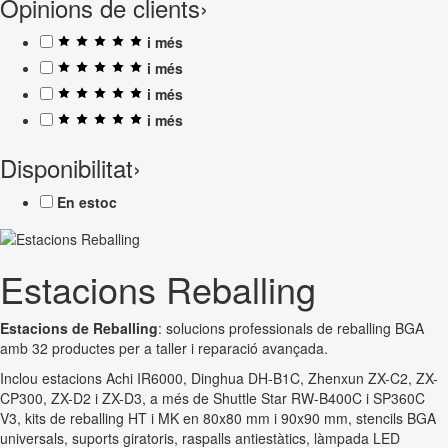
Opinions de clients
›
i més
i més
i més
i més
Disponibilitat
›
En estoc
Estacions Reballing
Estacions de Reballing
: solucions professionals de reballing BGA
amb 32 productes per a taller i reparació avançada.
Inclou estacions Achi IR6000, Dinghua DH-B1C, Zhenxun ZX-C2, ZX-
CP300, ZX-D2 i ZX-D3, a més de Shuttle Star RW-B400C i SP360C
V3, kits de reballing HT i MK en 80x80 mm i 90x90 mm, stencils BGA
universals, suports giratoris, raspalls antiestàtics, làmpada LED