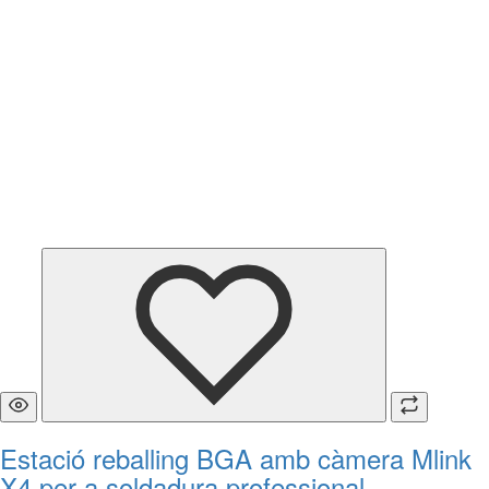
Estació reballing BGA amb càmera Mlink
X4 per a soldadura professional