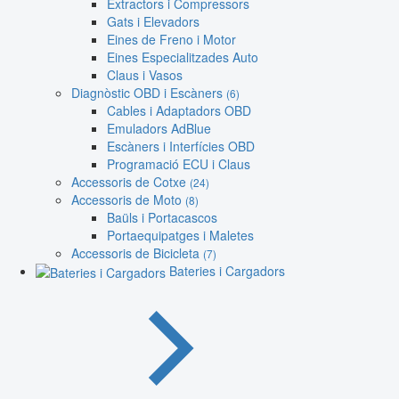
Extractors i Compressors
Gats i Elevadors
Eines de Freno i Motor
Eines Especialitzades Auto
Claus i Vasos
Diagnòstic OBD i Escàners
(6)
Cables i Adaptadors OBD
Emuladors AdBlue
Escàners i Interfícies OBD
Programació ECU i Claus
Accessoris de Cotxe
(24)
Accessoris de Moto
(8)
Baüls i Portacascos
Portaequipatges i Maletes
Accessoris de Bicicleta
(7)
Bateries i Cargadors