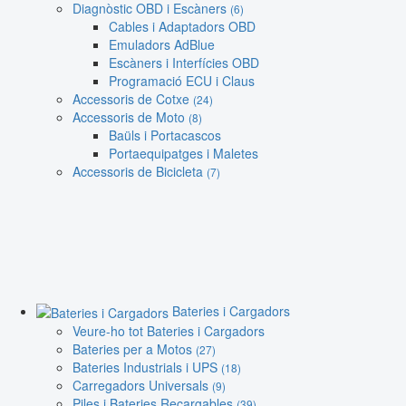
Diagnòstic OBD i Escàners
(6)
Cables i Adaptadors OBD
Emuladors AdBlue
Escàners i Interfícies OBD
Programació ECU i Claus
Accessoris de Cotxe
(24)
Accessoris de Moto
(8)
Baüls i Portacascos
Portaequipatges i Maletes
Accessoris de Bicicleta
(7)
Bateries i Cargadors
Veure-ho tot Bateries i Cargadors
Bateries per a Motos
(27)
Bateries Industrials i UPS
(18)
Carregadors Universals
(9)
Piles i Bateries Recargables
(39)