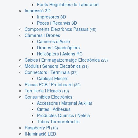
Fonts Regulables de Laboratori
Impressió 3D
Impresores 3D
Peces i Recanvis 3D
Components Electrònics Passius
(40)
Càmeres i Drones
Càmeres d'Acció
Drones i Quadcòpters
Helicòpters i Avions RC
Caixes i Emmagatzematge Electrònica
(23)
Mòduls i Sensors Electrònics
(31)
Connectors i Terminals
(37)
Cablejat Elèctric
Placas PCB i Protoboard
(32)
Tornilleria i Fixació
(10)
Consumibles Electrònics
Accessoris i Material Auxiliar
Cintes i Adhesius
Productes Químics i Neteja
Tubos Termoretràctils
Raspberry Pi
(10)
Il·luminació LED