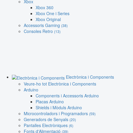
Xbox
Xbox 360
Xbox One i Series
Xbox Original
Accessoris Gaming
(38)
Consoles Retro
(13)
Electrònica i Components
Veure-ho tot Electrònica i Components
Arduino
Components i Accessoris Arduino
Placas Arduino
Shields i Mòduls Arduino
Microcontroladors i Programadors
(59)
Generadors de Senyals
(20)
Pantalles Electròniques
(6)
Fonts d'Alimentació
(39)