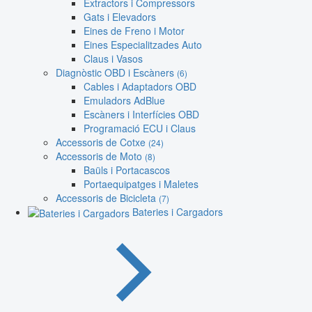
Extractors i Compressors
Gats i Elevadors
Eines de Freno i Motor
Eines Especialitzades Auto
Claus i Vasos
Diagnòstic OBD i Escàners
(6)
Cables i Adaptadors OBD
Emuladors AdBlue
Escàners i Interfícies OBD
Programació ECU i Claus
Accessoris de Cotxe
(24)
Accessoris de Moto
(8)
Baüls i Portacascos
Portaequipatges i Maletes
Accessoris de Bicicleta
(7)
Bateries i Cargadors