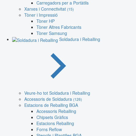
Carregadors per a Portàtils
Xarxes i Connectivitat
(15)
Tòner i Impressió
Tòner HP
Tòner Altres Fabricants
Tòner Samsung
Soldadura i Reballing
Veure-ho tot Soldadura i Reballing
Accessoris de Soldadura
(126)
Estacions de Reballing BGA
Accessoris Reballing
Chipsets Gràfics
Estacions Reballing
Forns Reflow
Stencils i Plantilles BGA