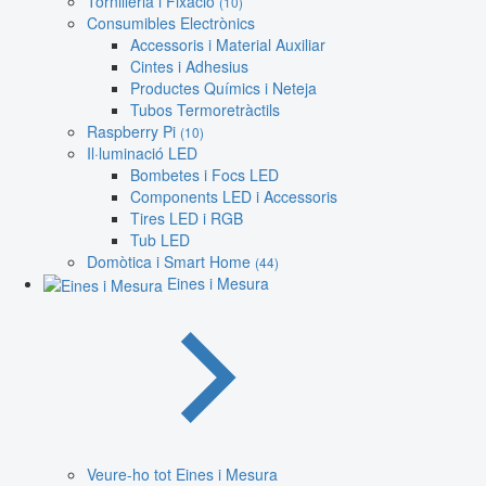
Tornilleria i Fixació
(10)
Consumibles Electrònics
Accessoris i Material Auxiliar
Cintes i Adhesius
Productes Químics i Neteja
Tubos Termoretràctils
Raspberry Pi
(10)
Il·luminació LED
Bombetes i Focs LED
Components LED i Accessoris
Tires LED i RGB
Tub LED
Domòtica i Smart Home
(44)
Eines i Mesura
Veure-ho tot Eines i Mesura