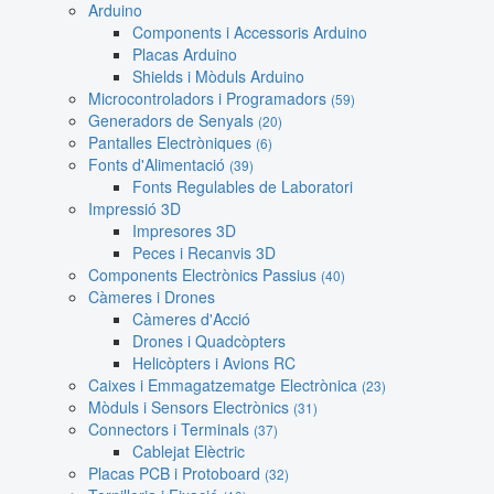
Arduino
Components i Accessoris Arduino
Placas Arduino
Shields i Mòduls Arduino
Microcontroladors i Programadors
(59)
Generadors de Senyals
(20)
Pantalles Electròniques
(6)
Fonts d'Alimentació
(39)
Fonts Regulables de Laboratori
Impressió 3D
Impresores 3D
Peces i Recanvis 3D
Components Electrònics Passius
(40)
Càmeres i Drones
Càmeres d'Acció
Drones i Quadcòpters
Helicòpters i Avions RC
Caixes i Emmagatzematge Electrònica
(23)
Mòduls i Sensors Electrònics
(31)
Connectors i Terminals
(37)
Cablejat Elèctric
Placas PCB i Protoboard
(32)