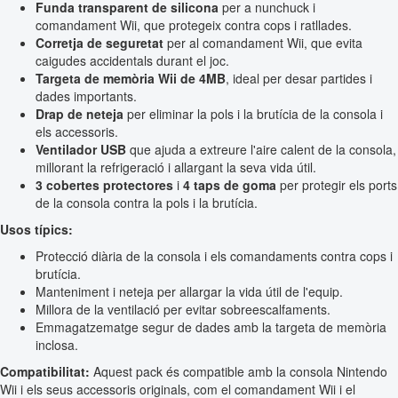
Funda transparent de silicona
per a nunchuck i
comandament Wii, que protegeix contra cops i ratllades.
Corretja de seguretat
per al comandament Wii, que evita
caigudes accidentals durant el joc.
Targeta de memòria Wii de 4MB
, ideal per desar partides i
dades importants.
Drap de neteja
per eliminar la pols i la brutícia de la consola i
els accessoris.
Ventilador USB
que ajuda a extreure l'aire calent de la consola,
millorant la refrigeració i allargant la seva vida útil.
3 cobertes protectores
i
4 taps de goma
per protegir els ports
de la consola contra la pols i la brutícia.
Usos típics:
Protecció diària de la consola i els comandaments contra cops i
brutícia.
Manteniment i neteja per allargar la vida útil de l'equip.
Millora de la ventilació per evitar sobreescalfaments.
Emmagatzematge segur de dades amb la targeta de memòria
inclosa.
Compatibilitat:
Aquest pack és compatible amb la consola Nintendo
Wii i els seus accessoris originals, com el comandament Wii i el