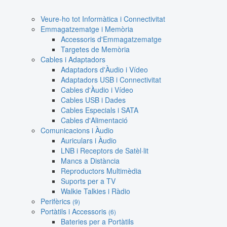
Veure-ho tot Informàtica i Connectivitat
Emmagatzematge i Memòria
Accessoris d'Emmagatzematge
Targetes de Memòria
Cables i Adaptadors
Adaptadors d'Àudio i Vídeo
Adaptadors USB i Connectivitat
Cables d'Àudio i Vídeo
Cables USB i Dades
Cables Especials i SATA
Cables d'Alimentació
Comunicacions i Àudio
Auriculars i Àudio
LNB i Receptors de Satèl·lit
Mancs a Distància
Reproductors Multimèdia
Suports per a TV
Walkie Talkies i Ràdio
Perifèrics
(9)
Portàtils i Accessoris
(6)
Bateries per a Portàtils