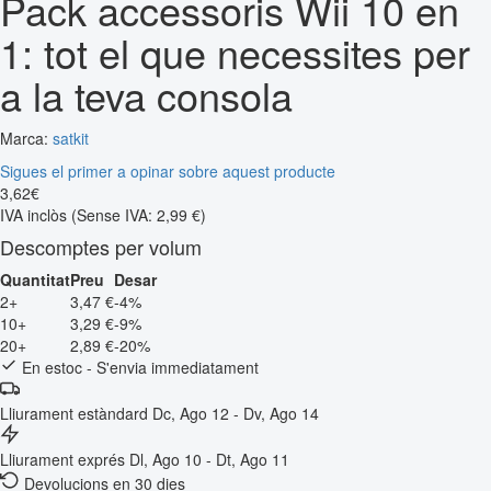
Pack accessoris Wii 10 en
1: tot el que necessites per
a la teva consola
Marca:
satkit
Sigues el primer a opinar sobre aquest producte
3
,
62
€
IVA inclòs
(Sense IVA: 2,99 €)
Descomptes per volum
Quantitat
Preu
Desar
2+
3,47 €
-4%
10+
3,29 €
-9%
20+
2,89 €
-20%
En estoc - S'envia immediatament
Lliurament estàndard
Dc, Ago 12 - Dv, Ago 14
Lliurament exprés
Dl, Ago 10 - Dt, Ago 11
Devolucions en 30 dies