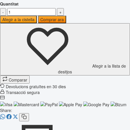
Quantitat
-
+
Afegir a la cistella
Comprar ara
Afegir a la llista de
desitjos
Comparar
Devolucions gratuïtes en 30 dies
Transacció segura
Share: