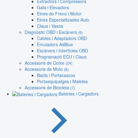
Extractors i Compressors
Gats i Elevadors
Eines de Freno i Motor
Eines Especialitzades Auto
Claus i Vasos
Diagnòstic OBD i Escàners
(6)
Cables i Adaptadors OBD
Emuladors AdBlue
Escàners i Interfícies OBD
Programació ECU i Claus
Accessoris de Cotxe
(24)
Accessoris de Moto
(8)
Baüls i Portacascos
Portaequipatges i Maletes
Accessoris de Bicicleta
(7)
Bateries i Cargadors