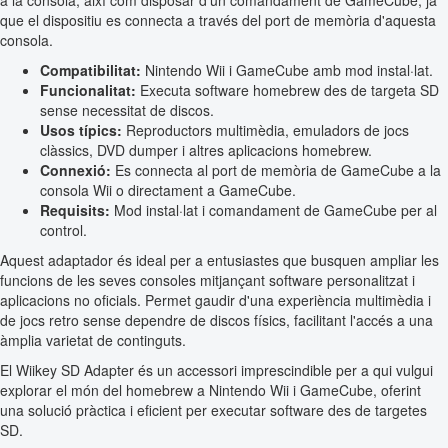
a la consola, així com disposar d'un comandament de GameCube, ja
que el dispositiu es connecta a través del port de memòria d'aquesta
consola.
Compatibilitat:
Nintendo Wii i GameCube amb mod instal·lat.
Funcionalitat:
Executa software homebrew des de targeta SD
sense necessitat de discos.
Usos típics:
Reproductors multimèdia, emuladors de jocs
clàssics, DVD dumper i altres aplicacions homebrew.
Connexió:
Es connecta al port de memòria de GameCube a la
consola Wii o directament a GameCube.
Requisits:
Mod instal·lat i comandament de GameCube per al
control.
Aquest adaptador és ideal per a entusiastes que busquen ampliar les
funcions de les seves consoles mitjançant software personalitzat i
aplicacions no oficials. Permet gaudir d'una experiència multimèdia i
de jocs retro sense dependre de discos físics, facilitant l'accés a una
àmplia varietat de continguts.
El Wiikey SD Adapter és un accessori imprescindible per a qui vulgui
explorar el món del homebrew a Nintendo Wii i GameCube, oferint
una solució pràctica i eficient per executar software des de targetes
SD.