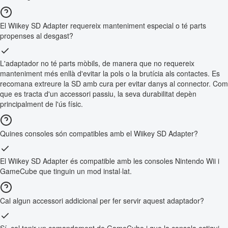
El Wiikey SD Adapter requereix manteniment especial o té parts
propenses al desgast?
L'adaptador no té parts mòbils, de manera que no requereix
manteniment més enllà d'evitar la pols o la brutícia als contactes. Es
recomana extreure la SD amb cura per evitar danys al connector. Com
que es tracta d'un accessori passiu, la seva durabilitat depèn
principalment de l'ús físic.
Quines consoles són compatibles amb el Wiikey SD Adapter?
El Wiikey SD Adapter és compatible amb les consoles Nintendo Wii i
GameCube que tinguin un mod instal·lat.
Cal algun accessori addicional per fer servir aquest adaptador?