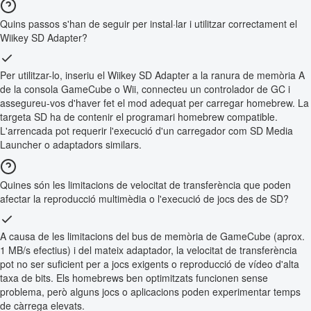
Quins passos s'han de seguir per instal·lar i utilitzar correctament el
Wiikey SD Adapter?
Per utilitzar-lo, inseriu el Wiikey SD Adapter a la ranura de memòria A
de la consola GameCube o Wii, connecteu un controlador de GC i
assegureu-vos d'haver fet el mod adequat per carregar homebrew. La
targeta SD ha de contenir el programari homebrew compatible.
L'arrencada pot requerir l'execució d'un carregador com SD Media
Launcher o adaptadors similars.
Quines són les limitacions de velocitat de transferència que poden
afectar la reproducció multimèdia o l'execució de jocs des de SD?
A causa de les limitacions del bus de memòria de GameCube (aprox.
1 MB/s efectius) i del mateix adaptador, la velocitat de transferència
pot no ser suficient per a jocs exigents o reproducció de vídeo d'alta
taxa de bits. Els homebrews ben optimitzats funcionen sense
problema, però alguns jocs o aplicacions poden experimentar temps
de càrrega elevats.