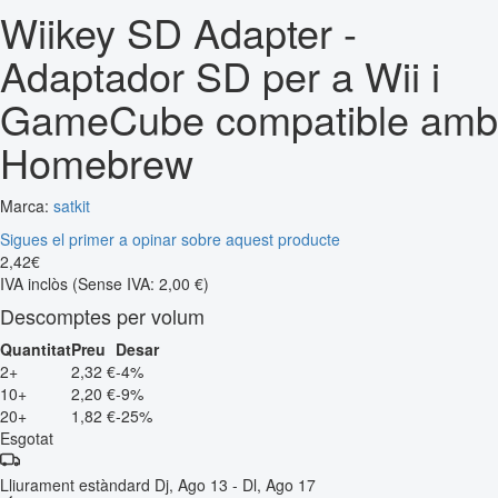
Wiikey SD Adapter -
Adaptador SD per a Wii i
GameCube compatible amb
Homebrew
Marca:
satkit
Sigues el primer a opinar sobre aquest producte
2
,
42
€
IVA inclòs
(Sense IVA: 2,00 €)
Descomptes per volum
Quantitat
Preu
Desar
2+
2,32 €
-4%
10+
2,20 €
-9%
20+
1,82 €
-25%
Esgotat
Lliurament estàndard
Dj, Ago 13 - Dl, Ago 17