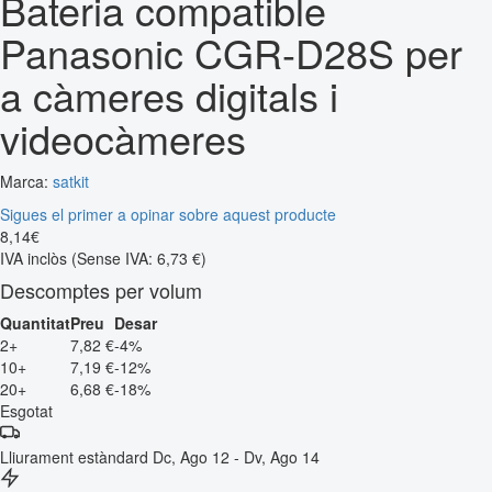
Bateria compatible
Panasonic CGR-D28S per
a càmeres digitals i
videocàmeres
Marca:
satkit
Sigues el primer a opinar sobre aquest producte
8
,
14
€
IVA inclòs
(Sense IVA: 6,73 €)
Descomptes per volum
Quantitat
Preu
Desar
2+
7,82 €
-4%
10+
7,19 €
-12%
20+
6,68 €
-18%
Esgotat
Lliurament estàndard
Dc, Ago 12 - Dv, Ago 14