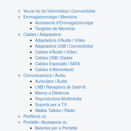
Veure-ho tot Informàtica i Connectivitat
Emmagatzematge i Memòria
Accessoris d'Emmagatzematge
Targetes de Memòria
Cables i Adaptadors
Adaptadors d'Àudio i Vídeo
Adaptadors USB i Connectivitat
Cables d'Àudio i Vídeo
Cables USB i Dades
Cables Especials i SATA
Cables d'Alimentació
Comunicacions i Àudio
Auriculars i Àudio
LNB i Receptors de Satèl·lit
Mancs a Distància
Reproductors Multimèdia
Suports per a TV
Walkie Talkies i Ràdio
Perifèrics
(9)
Portàtils i Accessoris
(6)
Bateries per a Portàtils