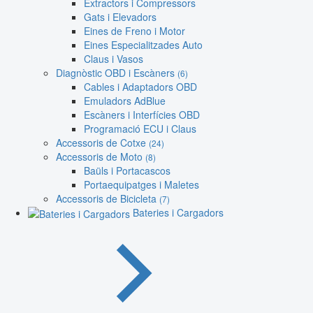
Extractors i Compressors
Gats i Elevadors
Eines de Freno i Motor
Eines Especialitzades Auto
Claus i Vasos
Diagnòstic OBD i Escàners
(6)
Cables i Adaptadors OBD
Emuladors AdBlue
Escàners i Interfícies OBD
Programació ECU i Claus
Accessoris de Cotxe
(24)
Accessoris de Moto
(8)
Baüls i Portacascos
Portaequipatges i Maletes
Accessoris de Bicicleta
(7)
Bateries i Cargadors