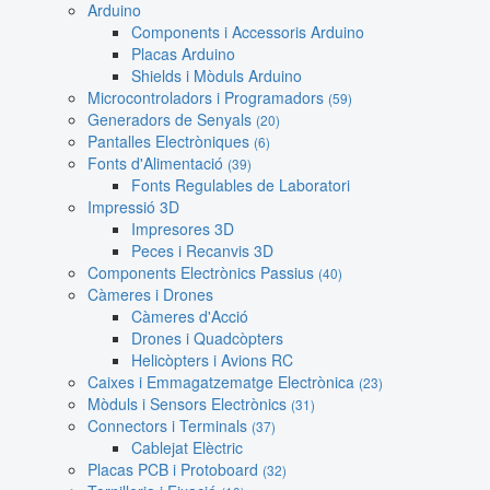
Arduino
Components i Accessoris Arduino
Placas Arduino
Shields i Mòduls Arduino
Microcontroladors i Programadors
(59)
Generadors de Senyals
(20)
Pantalles Electròniques
(6)
Fonts d'Alimentació
(39)
Fonts Regulables de Laboratori
Impressió 3D
Impresores 3D
Peces i Recanvis 3D
Components Electrònics Passius
(40)
Càmeres i Drones
Càmeres d'Acció
Drones i Quadcòpters
Helicòpters i Avions RC
Caixes i Emmagatzematge Electrònica
(23)
Mòduls i Sensors Electrònics
(31)
Connectors i Terminals
(37)
Cablejat Elèctric
Placas PCB i Protoboard
(32)