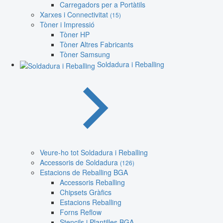
Carregadors per a Portàtils
Xarxes i Connectivitat
(15)
Tòner i Impressió
Tòner HP
Tòner Altres Fabricants
Tòner Samsung
Soldadura i Reballing
Veure-ho tot Soldadura i Reballing
Accessoris de Soldadura
(126)
Estacions de Reballing BGA
Accessoris Reballing
Chipsets Gràfics
Estacions Reballing
Forns Reflow
Stencils i Plantilles BGA