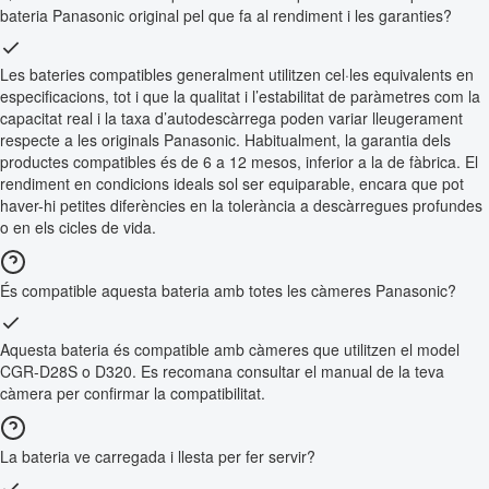
bateria Panasonic original pel que fa al rendiment i les garanties?
Les bateries compatibles generalment utilitzen cel·les equivalents en
especificacions, tot i que la qualitat i l’estabilitat de paràmetres com la
capacitat real i la taxa d’autodescàrrega poden variar lleugerament
respecte a les originals Panasonic. Habitualment, la garantia dels
productes compatibles és de 6 a 12 mesos, inferior a la de fàbrica. El
rendiment en condicions ideals sol ser equiparable, encara que pot
haver-hi petites diferències en la tolerància a descàrregues profundes
o en els cicles de vida.
És compatible aquesta bateria amb totes les càmeres Panasonic?
Aquesta bateria és compatible amb càmeres que utilitzen el model
CGR-D28S o D320. Es recomana consultar el manual de la teva
càmera per confirmar la compatibilitat.
La bateria ve carregada i llesta per fer servir?