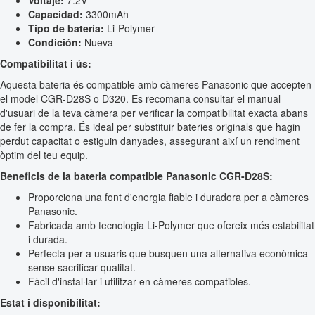
Voltaje:
7.2V
Capacidad:
3300mAh
Tipo de batería:
Li-Polymer
Condición:
Nueva
Compatibilitat i ús:
Aquesta bateria és compatible amb càmeres Panasonic que accepten
el model CGR-D28S o D320. Es recomana consultar el manual
d'usuari de la teva càmera per verificar la compatibilitat exacta abans
de fer la compra. És ideal per substituir bateries originals que hagin
perdut capacitat o estiguin danyades, assegurant així un rendiment
òptim del teu equip.
Beneficis de la bateria compatible Panasonic CGR-D28S:
Proporciona una font d'energia fiable i duradora per a càmeres
Panasonic.
Fabricada amb tecnologia Li-Polymer que ofereix més estabilitat
i durada.
Perfecta per a usuaris que busquen una alternativa econòmica
sense sacrificar qualitat.
Fàcil d'instal·lar i utilitzar en càmeres compatibles.
Estat i disponibilitat: