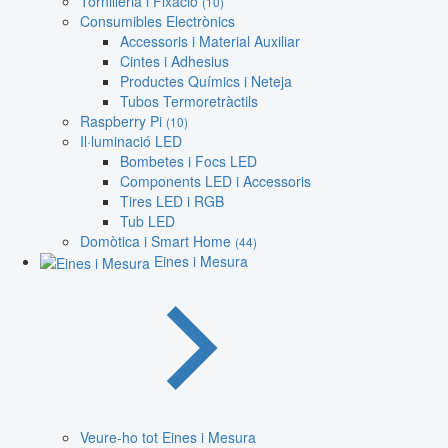
Tornilleria i Fixació
(10)
Consumibles Electrònics
Accessoris i Material Auxiliar
Cintes i Adhesius
Productes Químics i Neteja
Tubos Termoretràctils
Raspberry Pi
(10)
Il·luminació LED
Bombetes i Focs LED
Components LED i Accessoris
Tires LED i RGB
Tub LED
Domòtica i Smart Home
(44)
Eines i Mesura
Veure-ho tot Eines i Mesura