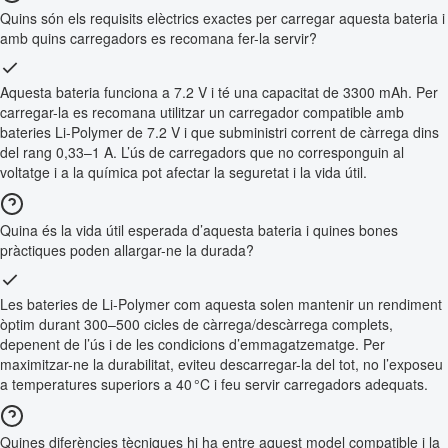
Quins són els requisits elèctrics exactes per carregar aquesta bateria i
amb quins carregadors es recomana fer-la servir?
Aquesta bateria funciona a 7.2 V i té una capacitat de 3300 mAh. Per
carregar-la es recomana utilitzar un carregador compatible amb
bateries Li-Polymer de 7.2 V i que subministri corrent de càrrega dins
del rang 0,33–1 A. L’ús de carregadors que no corresponguin al
voltatge i a la química pot afectar la seguretat i la vida útil.
Quina és la vida útil esperada d’aquesta bateria i quines bones
pràctiques poden allargar-ne la durada?
Les bateries de Li-Polymer com aquesta solen mantenir un rendiment
òptim durant 300–500 cicles de càrrega/descàrrega complets,
depenent de l’ús i de les condicions d’emmagatzematge. Per
maximitzar-ne la durabilitat, eviteu descarregar-la del tot, no l’exposeu
a temperatures superiors a 40 °C i feu servir carregadors adequats.
Quines diferències tècniques hi ha entre aquest model compatible i la