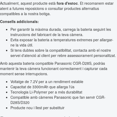
Actualment, aquest producte està
fora d'estoc
. Et recomanem estar
atent a futures reposicions o consultar productes alternatius
compatibles a la nostra botiga.
Consells addicionals:
Per garantir la màxima durada, carrega la bateria seguint les
instruccions del fabricant de la teva càmera.
Evita exposar la bateria a temperatures extremes per allargar-
ne la vida útil.
Si tens dubtes sobre la compatibilitat, contacta amb el nostre
servei d'atenció al client per rebre assessorament personalitzat.
Amb aquesta bateria compatible Panasonic CGR-D28S, podràs
mantenir la teva càmera funcionant correctament i capturar cada
moment sense interrupcions.
Voltatge de 7.2V per a un rendiment estable
Capacitat de 3300mAh que allarga l'ús
Tecnologia Li-Polymer per a més durabilitat
Compatible amb càmeres Panasonic que fan servir CGR-
D28S/D320
Producte nou i llest per substituir