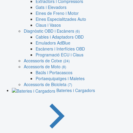
Extractors i Compressors
Gats i Elevadors
Eines de Freno i Motor
Eines Especialitzades Auto
Claus i Vasos
Diagnòstic OBD i Escàners
(6)
Cables i Adaptadors OBD
Emuladors AdBlue
Escàners i Interfícies OBD
Programació ECU i Claus
Accessoris de Cotxe
(24)
Accessoris de Moto
(8)
Baüls i Portacascos
Portaequipatges i Maletes
Accessoris de Bicicleta
(7)
Bateries i Cargadors