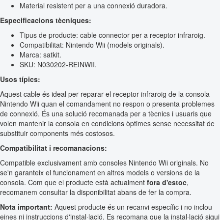
Material resistent per a una connexió duradora.
Especificacions tècniques:
Tipus de producte: cable connector per a receptor infraroig.
Compatibilitat: Nintendo Wii (models originals).
Marca: satkit.
SKU: N030202-REINWII.
Usos típics:
Aquest cable és ideal per reparar el receptor infraroig de la consola
Nintendo Wii quan el comandament no respon o presenta problemes
de connexió. És una solució recomanada per a tècnics i usuaris que
volen mantenir la consola en condicions òptimes sense necessitat de
substituir components més costosos.
Compatibilitat i recomanacions:
Compatible exclusivament amb consoles Nintendo Wii originals. No
se'n garanteix el funcionament en altres models o versions de la
consola. Com que el producte està actualment
fora d'estoc
,
recomanem consultar la disponibilitat abans de fer la compra.
Nota important:
Aquest producte és un recanvi específic i no inclou
eines ni instruccions d'instal·lació. Es recomana que la instal·lació sigui