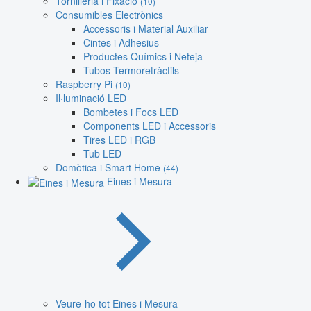
Tornilleria i Fixació
(10)
Consumibles Electrònics
Accessoris i Material Auxiliar
Cintes i Adhesius
Productes Químics i Neteja
Tubos Termoretràctils
Raspberry Pi
(10)
Il·luminació LED
Bombetes i Focs LED
Components LED i Accessoris
Tires LED i RGB
Tub LED
Domòtica i Smart Home
(44)
Eines i Mesura
Veure-ho tot Eines i Mesura