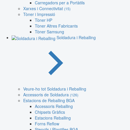
Carregadors per a Portàtils
Xarxes i Connectivitat
(15)
Tòner i Impressió
Tòner HP
Tòner Altres Fabricants
Tòner Samsung
Soldadura i Reballing
Veure-ho tot Soldadura i Reballing
Accessoris de Soldadura
(126)
Estacions de Reballing BGA
Accessoris Reballing
Chipsets Gràfics
Estacions Reballing
Forns Reflow
Stencils i Plantilles BGA