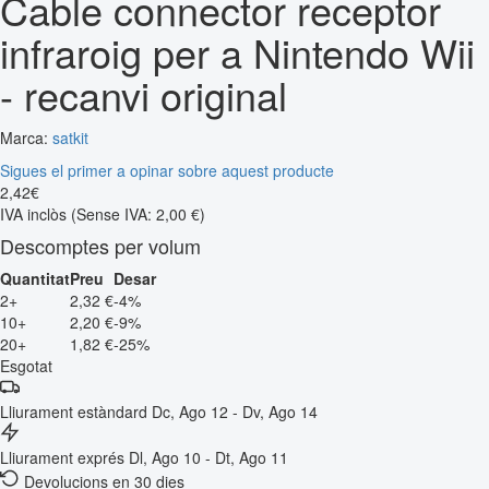
Cable connector receptor
infraroig per a Nintendo Wii
- recanvi original
Marca:
satkit
Sigues el primer a opinar sobre aquest producte
2
,
42
€
IVA inclòs
(Sense IVA: 2,00 €)
Descomptes per volum
Quantitat
Preu
Desar
2+
2,32 €
-4%
10+
2,20 €
-9%
20+
1,82 €
-25%
Esgotat
Lliurament estàndard
Dc, Ago 12 - Dv, Ago 14
Lliurament exprés
Dl, Ago 10 - Dt, Ago 11
Devolucions en 30 dies