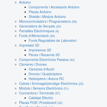
Arduino
Components i Accessoris Arduino
Placas Arduino
Shields i Mòduls Arduino
Microcontroladors i Programadors
(59)
Generadors de Senyals
(20)
Pantalles Electròniques
(6)
Fonts d'Alimentació
(39)
Fonts Regulables de Laboratori
Impressió 3D
Impresores 3D
Peces i Recanvis 3D
Components Electrònics Passius
(40)
Càmeres i Drones
Càmeres d'Acció
Drones i Quadcòpters
Helicòpters i Avions RC
Caixes i Emmagatzematge Electrònica
(23)
Mòduls i Sensors Electrònics
(31)
Connectors i Terminals
(37)
Cablejat Elèctric
Placas PCB i Protoboard
(32)