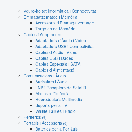
Veure-ho tot Informàtica i Connectivitat
Emmagatzematge i Memòria
Accessoris d'Emmagatzematge
Targetes de Memòria
Cables i Adaptadors
Adaptadors d'Àudio i Vídeo
Adaptadors USB i Connectivitat
Cables d'Àudio i Vídeo
Cables USB i Dades
Cables Especials i SATA
Cables d'Alimentació
Comunicacions i Àudio
Auriculars i Àudio
LNB i Receptors de Satèl·lit
Mancs a Distància
Reproductors Multimèdia
Suports per a TV
Walkie Talkies i Ràdio
Perifèrics
(9)
Portàtils i Accessoris
(6)
Bateries per a Portàtils